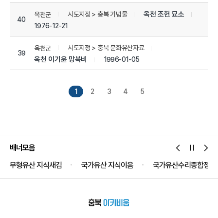
옥천 조헌 묘소
시도지정 > 충북 기념물
옥천군
40
1976-12-21
시도지정 > 충북 문화유산자료
옥천군
39
옥천 이기윤 망북비
1996-01-05
1
2
3
4
5
배너모음
무형유산 지식새김
국가유산 지식이음
국가유산수리종합정보