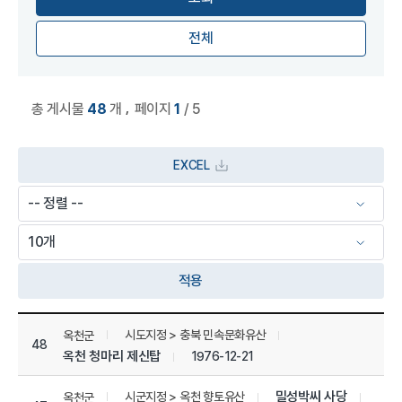
전체
,
총 게시물
48
개
페이지
1
/ 5
EXCEL
적용
상세정보 관리 목록
시도지정 > 충북 민속문화유산
옥천군
48
옥천 청마리 제신탑
1976-12-21
밀성박씨 사당
시군지정 > 옥천 향토유산
옥천군