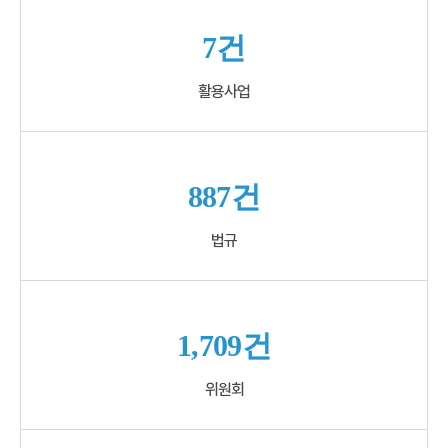
7건
활용사업
887건
법규
1,709건
위원회