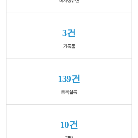
비지정유산
3건
기록물
139건
충북실록
10건