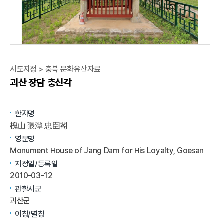
시도지정 > 충북 문화유산자료
괴산 장담 충신각
한자명
槐山 張潭 忠臣閣
영문명
Monument House of Jang Dam for His Loyalty, Goesan
지정일/등록일
2010-03-12
관할시군
괴산군
이칭/별칭