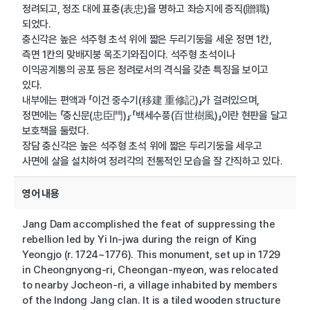
정려되고, 정조 대에 표충(表忠)을 명하고 좌승지에 증직(贈職)
되었다.
충신각은 높은 석주형 초석 위에 짧은 두리기둥을 세운 정면 1칸,
측면 1칸의 맞배지붕 목조기와집이다. 석주형 초석이나
이익공계통의 공포 등은 정려로서의 격식을 갖춘 특징을 보이고
있다.
내부에는 편액과 「이건 중수기(移建 重修記)」가 걸려있으며,
정면에는 「충신문(忠臣門)」·「백세수풍(百世樹風)」이란 현판을 달고
보호책을 둘렀다.
장담 충신각은 높은 석주형 초석 위에 짧은 두리기둥을 세우고
사면에 살을 설치하여 정려각의 전통적인 모습을 잘 간직하고 있다.
영어 내용
Jang Dam accomplished the feat of suppressing the
rebellion led by Yi In-jwa during the reign of King
Yeongjo (r. 1724~1776). This monument, set up in 1729
in Cheongnyong-ri, Cheongan-myeon, was relocated
to nearby Jocheon-ri, a village inhabited by members
of the Indong Jang clan. It is a tiled wooden structure