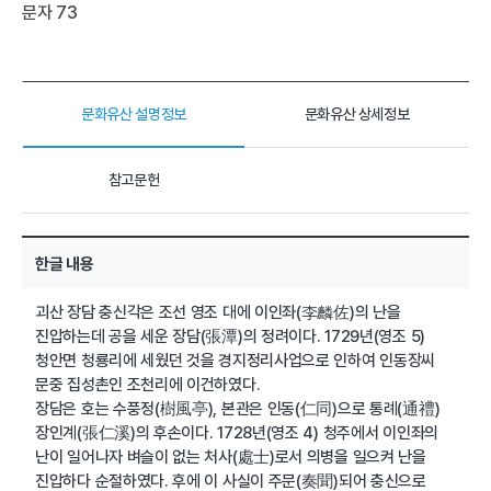
문자 73
문화유산 설명정보
문화유산 상세정보
참고문헌
한글 내용
괴산 장담 충신각은 조선 영조 대에 이인좌(李麟佐)의 난을
진압하는데 공을 세운 장담(張潭)의 정려이다. 1729년(영조 5)
청안면 청룡리에 세웠던 것을 경지정리사업으로 인하여 인동장씨
문중 집성촌인 조천리에 이건하였다.
장담은 호는 수풍정(樹風亭), 본관은 인동(仁同)으로 통례(通禮)
장인계(張仁溪)의 후손이다. 1728년(영조 4) 청주에서 이인좌의
난이 일어나자 벼슬이 없는 처사(處士)로서 의병을 일으켜 난을
진압하다 순절하였다. 후에 이 사실이 주문(奏聞)되어 충신으로