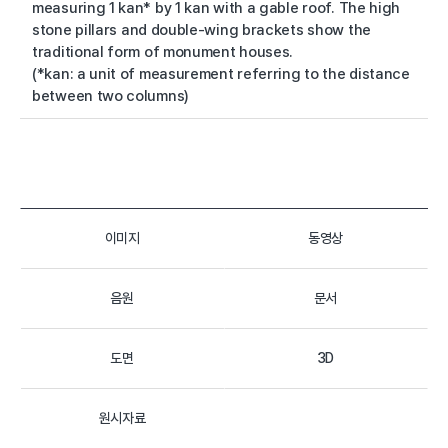
measuring 1 kan* by 1 kan with a gable roof. The high
stone pillars and double-wing brackets show the
traditional form of monument houses.
(*kan: a unit of measurement referring to the distance
between two columns)
이미지
동영상
음원
문서
도면
3D
원시자료