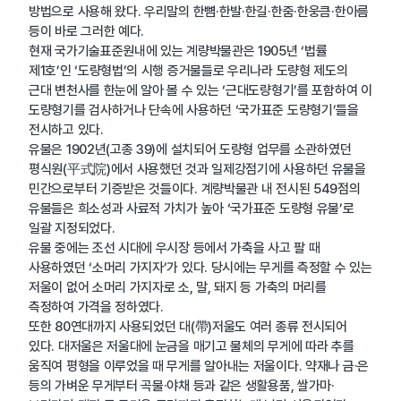
방법으로 사용해 왔다. 우리말의 한뼘·한발·한길·한줌·한웅큼·한아름
등이 바로 그러한 예다.
현재 국가기술표준원내에 있는 계량박물관은 1905년 ‘법률
제1호’인 ‘도량형법’의 시행 증거물들로 우리나라 도량형 제도의
근대 변천사를 한눈에 알아 볼 수 있는 ‘근대도량형기’를 포함하여 이
도량형기를 검사하거나 단속에 사용하던 ‘국가표준 도량형기’들을
전시하고 있다.
유물은 1902년(고종 39)에 설치되어 도량형 업무를 소관하였던
평식원(平式院)에서 사용했던 것과 일제강점기에 사용하던 유물을
민간으로부터 기증받은 것들이다. 계량박물관 내 전시된 549점의
유물들은 희소성과 사료적 가치가 높아 ‘국가표준 도량형 유물’로
일괄 지정되었다.
유물 중에는 조선 시대에 우시장 등에서 가축을 사고 팔 때
사용하였던 ‘소머리 가지자’가 있다. 당시에는 무게를 측정할 수 있는
저울이 없어 소머리 가지자로 소, 말, 돼지 등 가축의 머리를
측정하여 가격을 정하였다.
또한 80연대까지 사용되었던 대(帶)저울도 여러 종류 전시되어
있다. 대저울은 저울대에 눈금을 매기고 물체의 무게에 따라 추를
움직여 평형을 이루었을 때 무게를 알아내는 저울이다. 약재나 금·은
등의 가벼운 무게부터 곡물·야채 등과 같은 생활용품, 쌀가마·