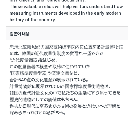
These valuable relics will help visitors understand how
measuring instruments developed in the early modern
history of the country.
일본어 내용
忠清北道陰城郡の国家技術標準院内に位置する計量博物館
には、韓国の近代度量衡制度の変遷が一望できる
「近代度量衡器」をはじめ、
この度量衡器の検査や取締に使われていた
「国家標準度量衡器」や関連文書など、
合計549点の文化遺産が展示されている。
計量博物館に展示されている国家標準度量衡遺物は、
韓国の近代計量文化の中で私たちの生活に寄り添ってきた
歴史的遺物としての価値はもちろん、
過去から現代に至るまでの技術の発展と近代史への理解を
深めるきっかけとなるだろう。