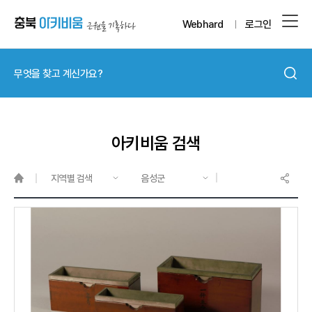
Webhard
로그인
아키비움 검색
지역별 검색
음성군