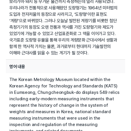
보리가마·돼지 등 무거운 물건까지 측정하는데 널리 사용되었다.
우리나라가 전통적으로 사용해왔던 도량형기는 1964년 미터법의
도입과 전자저울의 등장으로 사라지고, ‘도량형’이란 표현도
‘계량’으로 바뀌었다. 그러나 오늘날 발전된 계량기를 비롯한 첨단
측정기기의 등장도 오랜 전통과 역사를 가진 도량형기와 제도가
있었기에 가능할 수 있었고 산업표준화로 그 맥을 이어가고 있다.
국가표준 도량형 유물을 통해 우리의 계량문화 근대사에서 생활과
함께 한 역사적 가치는 물론, 과거로부터 현대까지 기술발전의
이해와 근대사를 읽을 수 있는 계기가 될 것이다.
영어 내용
The Korean Metrology Museum located within the
Korean Agency for Technology and Standards (KATS)
in Eumseong, Chungcheongbuk-do displays 549 relics
including early-modern measuring instruments that
represent the history of change in the system of
weights and measures in Korea, national standard
measuring instruments that were used in the
inspection and regulation of the measuring
instruments, and related documents.