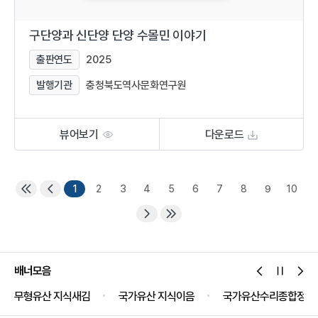
구단양과 신단양 단양 수몰민 이야기
출판연도
2025
발행기관
충청북도역사문화연구원
뷰어보기
다운로드
1
2
3
4
5
6
7
8
9
10
배너모음
국가유산 지식이음
국가유산수리종합정보시스템
국가유산공