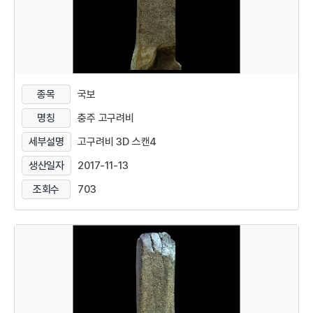
종목
국보
명칭
충주 고구려비
세부설명
고구려비 3D 스캔4
생산일자
2017-11-13
조회수
703