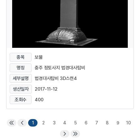
종목
보물
명칭
충주 정토사지 법경대사탑비
세부설명
법경대사탑비 3D스캔4
생산일자
2017-11-12
조회수
400
1
2
3
4
5
6
7
8
9
10