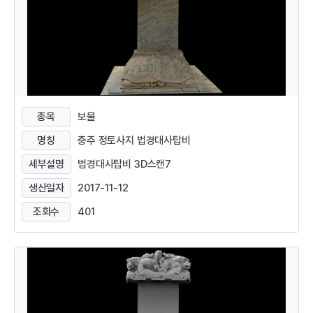
종목
보물
명칭
충주 정토사지 법경대사탑비
세부설명
법경대사탑비 3D스캔7
생산일자
2017-11-12
조회수
401