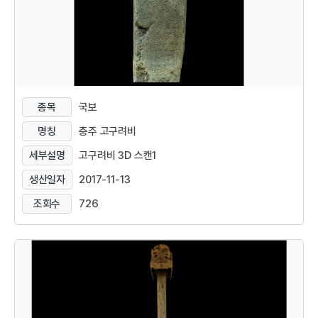
종목
국보
명칭
충주 고구려비
세부설명
고구려비 3D 스캔1
생산일자
2017-11-13
조회수
726