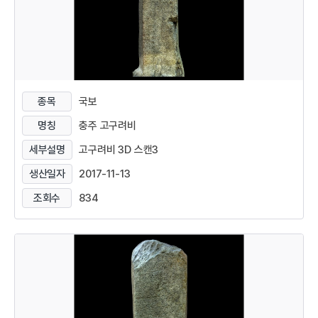
종목
국보
명칭
충주 고구려비
세부설명
고구려비 3D 스캔3
생산일자
2017-11-13
조회수
834