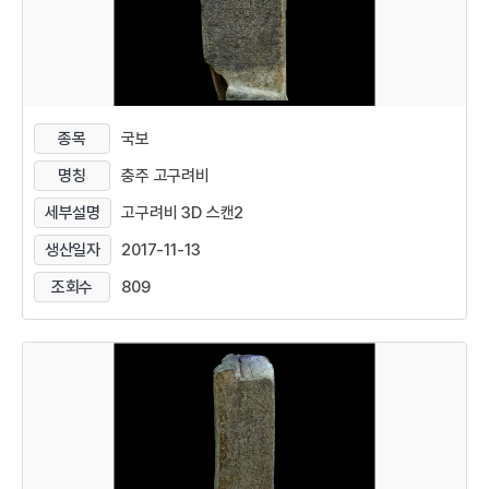
종목
국보
명칭
충주 고구려비
세부설명
고구려비 3D 스캔2
생산일자
2017-11-13
조회수
809