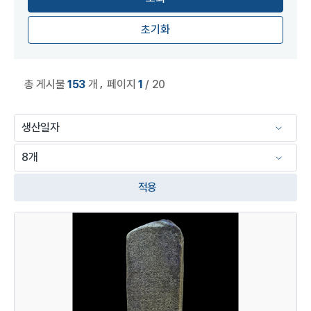
초기화
,
총 게시물
153
개
페이지
1
/ 20
적용