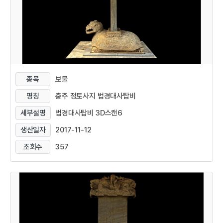
종목
보물
명칭
충주 정토사지 법경대사탑비
세부설명
법경대사탑비 3D스캔6
생산일자
2017-11-12
조회수
357