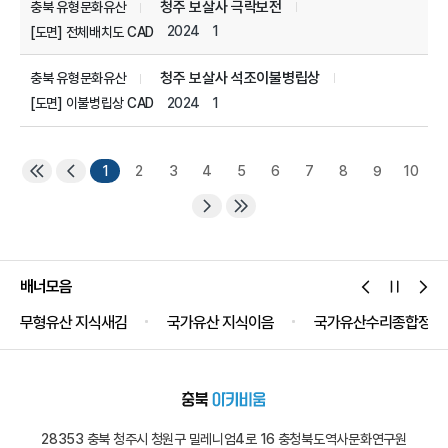
청주 보살사 극락보전
충북 유형문화유산
2024
1
[도면] 전체배치도 CAD
청주 보살사 석조이불병립상
충북 유형문화유산
2024
1
[도면] 이불병립상 CAD
1
2
3
4
5
6
7
8
9
10
배너모음
무형유산 지식새김
국가유산 지식이음
국가유산수리종합정보
28353 충북 청주시 청원구 밀레니엄4로 16 충청북도역사문화연구원