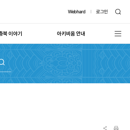
Webhard
로그인
충북 이야기
아키비움 안내
그때, 그 시절의 충북
공지사항
또 다른 기록, 발굴
아키비움 소개
문화유산의 과거여행
이용방법
문화유산의 보존
자료통계
충북 법규정보
원문자료 신청
충북 언론보도
분쟁조정 신청
충북 도서정보
기록물 수집 안내