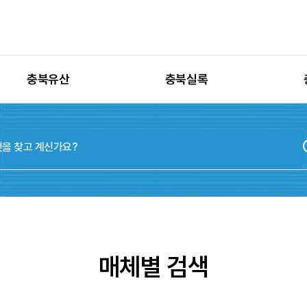
충북유산
충북실록
유산별 고시정보
충청북도지
유산별 보수정비
실록지도
유산별 현상변경
디지털연표
유산별 학술자료
위원회
매체별 검색