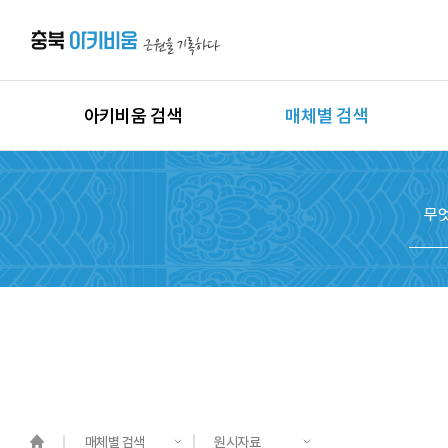
아키비움 검색
매체별 검색
상세검색
이미지
지역별 검색
동영상
시대별 검색
음원
종목별 검색
문서
도면
3D
원시자료
매체별 검색
원시자료