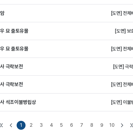
천암
[도면] 전체
우 묘 출토유물
[도면] 보
우 묘 출토유물
[도면] 전체
살사 극락보전
[도면] 극
살사 극락보전
[도면] 전체
살사 석조이불병립상
[도면] 이불
1
2
3
4
5
6
7
8
9
10