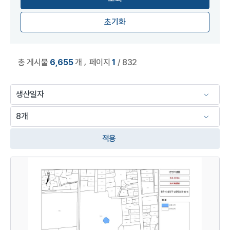
초기화
,
총 게시물
6,655
개
페이지
1
/ 832
적용