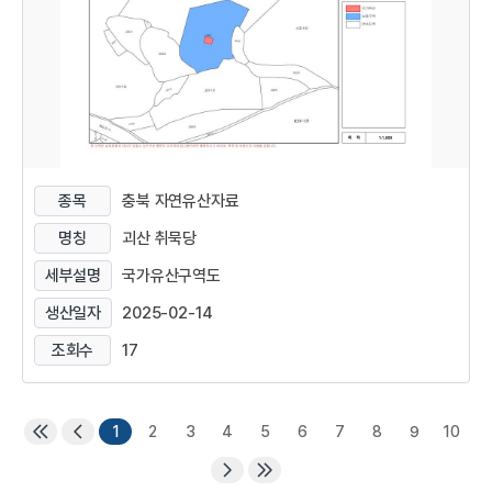
종목
충북 자연유산자료
명칭
괴산 취묵당
세부설명
국가유산구역도
생산일자
2025-02-14
조회수
17
1
2
3
4
5
6
7
8
9
10