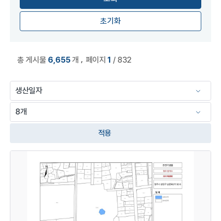
초기화
,
총 게시물
6,655
개
페이지
1
/ 832
적용