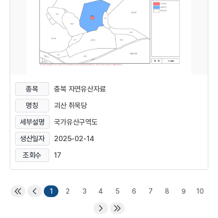
종목
충북 자연유산자료
명칭
괴산 취묵당
세부설명
국가유산구역도
생산일자
2025-02-14
조회수
17
1
2
3
4
5
6
7
8
9
10