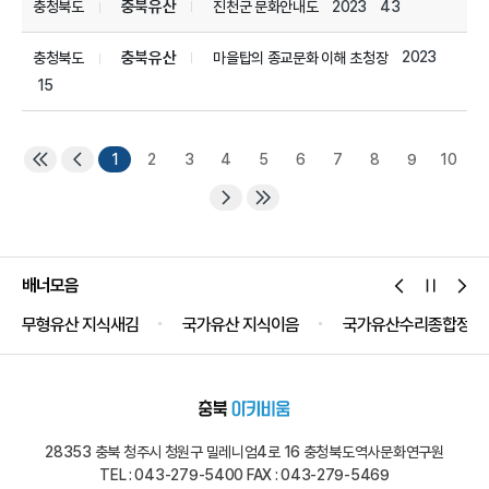
충북유산
2023
43
충청북도
진천군 문화안내도
충북유산
2023
충청북도
마을탑의 종교문화 이해 초청장
15
1
2
3
4
5
6
7
8
9
10
배너모음
무형유산 지식새김
국가유산 지식이음
국가유산수리종합정보
28353 충북 청주시 청원구 밀레니엄4로 16 충청북도역사문화연구원
TEL : 043-279-5400 FAX : 043-279-5469