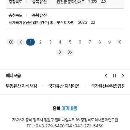
충북유산
2023
43
충청북도
진천군 문화안내도
충북유산
충청북도
2023
22
세계국가유산산업전(경주) 홍보부스 디자인
1
2
3
4
5
6
7
8
9
10
배너모음
무형유산 지식새김
국가유산 지식이음
국가유산수리종합정보
28353 충북 청주시 청원구 밀레니엄4로 16 충청북도역사문화연구원
TEL : 043-279-5400 FAX : 043-279-5469