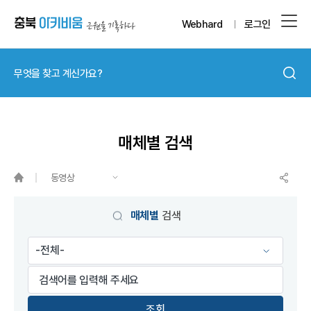
Webhard
로그인
매체별 검색
동영상
매체별
검색