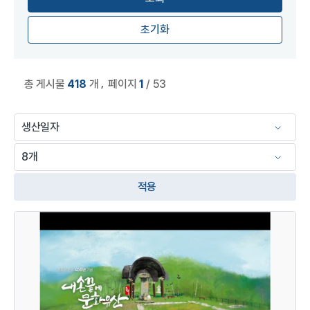
초기화
,
총 게시물
418
개
페이지
1
/ 53
적용