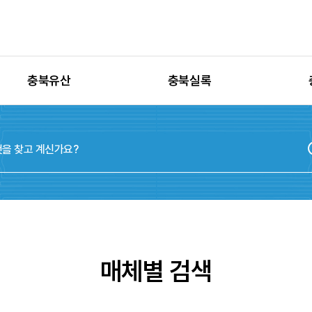
충북유산
충북실록
유산별 고시정보
충청북도지
유산별 보수정비
실록지도
유산별 현상변경
디지털연표
유산별 학술자료
위원회
매체별 검색