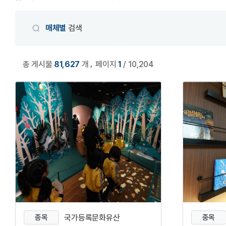
매체별
검색
,
총 게시물
81,627
개
페이지
1
/ 10,204
종목
국가등록문화유산
종목