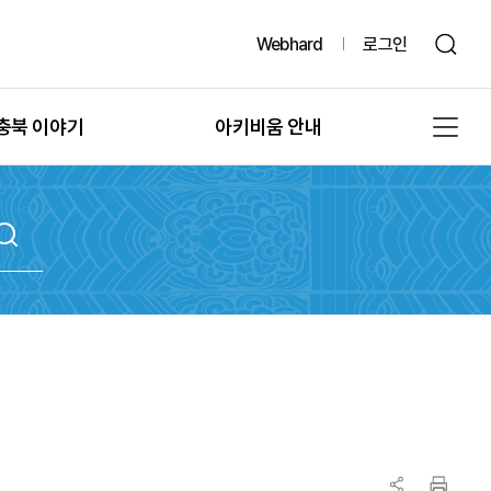
Webhard
로그인
충북 이야기
아키비움 안내
그때, 그 시절의 충북
공지사항
또 다른 기록, 발굴
아키비움 소개
문화유산의 과거여행
이용방법
문화유산의 보존
자료통계
충북 법규정보
원문자료 신청
충북 언론보도
분쟁조정 신청
충북 도서정보
기록물 수집 안내