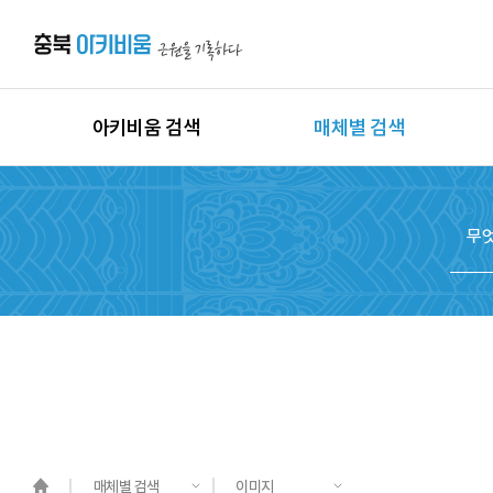
아키비움 검색
매체별 검색
상세검색
이미지
지역별 검색
동영상
시대별 검색
음원
종목별 검색
문서
도면
3D
원시자료
매체별 검색
이미지