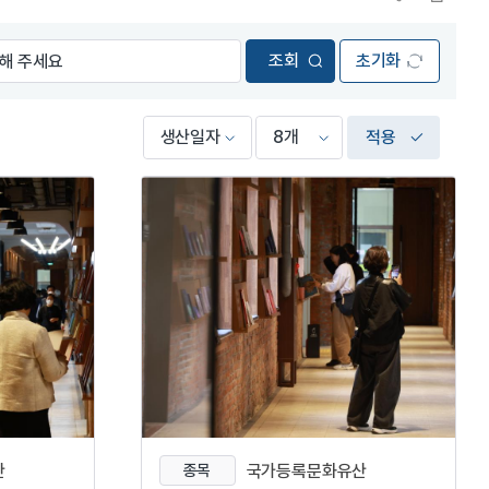
초기화
적용
산
종목
국가등록문화유산