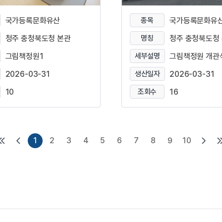
국가등록문화유산
종목
국가등록문화유
청주 충청북도청 본관
명칭
청주 충청북도청
그림책정원1
세부설명
그림책정원 개관
2026-03-31
생산일자
2026-03-31
10
조회수
16
1
2
3
4
5
6
7
8
9
10