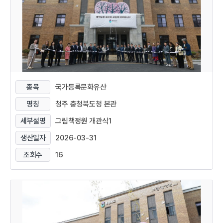
종목
국가등록문화유산
명칭
청주 충청북도청 본관
세부설명
그림책정원 개관식1
생산일자
2026-03-31
조회수
16