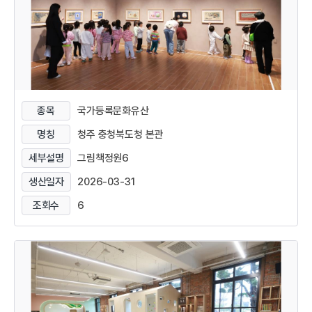
종목
국가등록문화유산
명칭
청주 충청북도청 본관
세부설명
그림책정원6
생산일자
2026-03-31
조회수
6