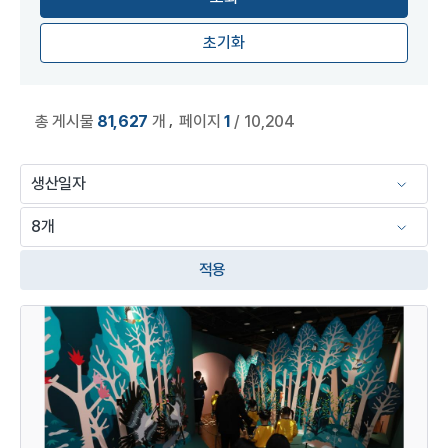
초기화
,
총 게시물
81,627
개
페이지
1
/ 10,204
적용