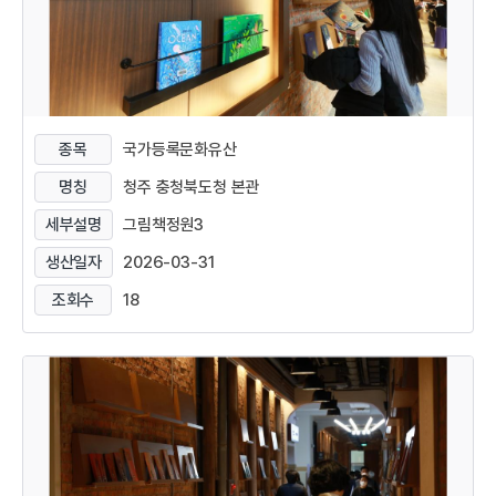
종목
국가등록문화유산
명칭
청주 충청북도청 본관
세부설명
그림책정원3
생산일자
2026-03-31
조회수
18