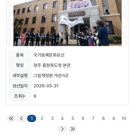
종목
국가등록문화유산
명칭
청주 충청북도청 본관
세부설명
그림책정원 개관식2
생산일자
2026-03-31
조회수
9
1
2
3
4
5
6
7
8
9
10