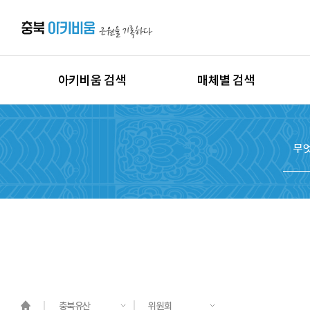
아키비움 검색
매체별 검색
상세검색
이미지
지역별 검색
동영상
시대별 검색
음원
종목별 검색
문서
도면
3D
원시자료
충북유산
위원회