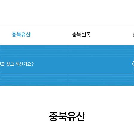
충북유산
충북실록
유산별 고시정보
충청북도지
유산별 보수정비
실록지도
유산별 현상변경
디지털연표
유산별 학술자료
위원회
충북유산