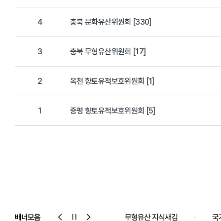
4
충북 문화유산위원회 [330]
3
충북 무형유산위원회 [17]
2
옥천 향토유적보호위원회 [1]
1
증평 향토유적보호위원회 [5]
서비스
배너모음
국가유산포털
무형유산 지식새김
국