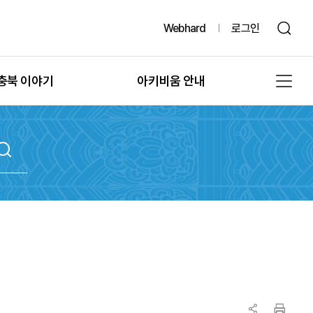
Webhard
로그인
충북 이야기
아키비움 안내
그때, 그 시절의 충북
공지사항
또 다른 기록, 발굴
아키비움 소개
문화유산의 과거여행
이용방법
문화유산의 보존
자료통계
충북 법규정보
원문자료 신청
충북 언론보도
분쟁조정 신청
충북 도서정보
기록물 수집 안내