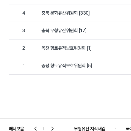
4
충북 문화유산위원회 [330]
3
충북 무형유산위원회 [17]
2
옥천 향토유적보호위원회 [1]
1
증평 향토유적보호위원회 [5]
서비스
배너모음
국가유산포털
무형유산 지식새김
국