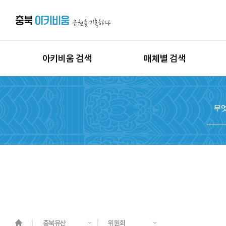
아키비움 검색
매체별 검색
상세검색
이미지
지역별 검색
동영상
시대별 검색
음원
종목별 검색
문서
도면
3D
원시자료
충북유산
위원회