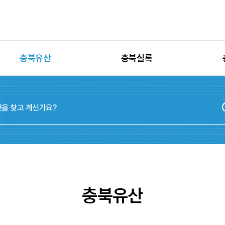
충북유산
충북실록
유산별 고시정보
충청북도지
유산별 보수정비
실록지도
유산별 현상변경
디지털연표
유산별 학술자료
위원회
충북유산