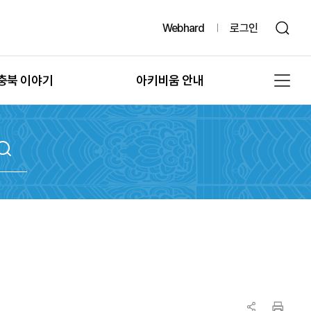
Webhard
로그인
충북 이야기
아키비움 안내
그때, 그 시절의 충북
공지사항
또 다른 기록, 발굴
아키비움 소개
문화유산의 과거여행
이용방법
문화유산의 보존
자료통계
충북 법규정보
원문자료 신청
충북 언론보도
분쟁조정 신청
충북 도서정보
기록물 수집 안내