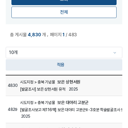
전체
,
총 게시물
4,830
개
페이지
1
/ 483
적용
학술자료 관리 목록
보은 상현서원
시도지정 > 충북 기념물
4830
2025
[발굴조사] 보은 상현서원 유적
보은 대야리 고분군
시도지정 > 충북 기념물
4829
[발굴조사보고 제116책] 보은 대야리 고분군Ⅱ -3호분 학술발굴조사 보고
2025