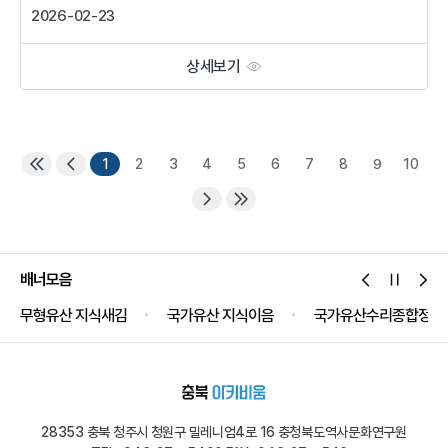
2026-02-23
상세보기
1
2
3
4
5
6
7
8
9
10
배너모음
무형유산 지식새김
국가유산 지식이음
국가유산수리종합정보
28353 충북 청주시 청원구 밀레니엄4로 16 충청북도역사문화연구원