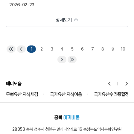
2026-02-23
상세보기
1
2
3
4
5
6
7
8
9
10
배너모음
무형유산 지식새김
국가유산 지식이음
국가유산수리종합정보
28353 충북 청주시 청원구 밀레니엄4로 16 충청북도역사문화연구원