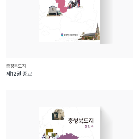
충청북도지
제12권 종교