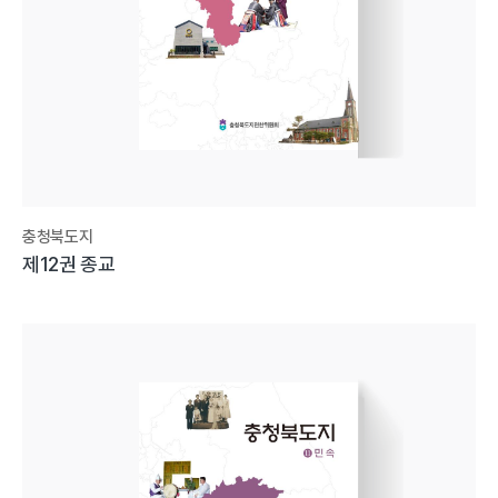
충청북도지
제12권 종교