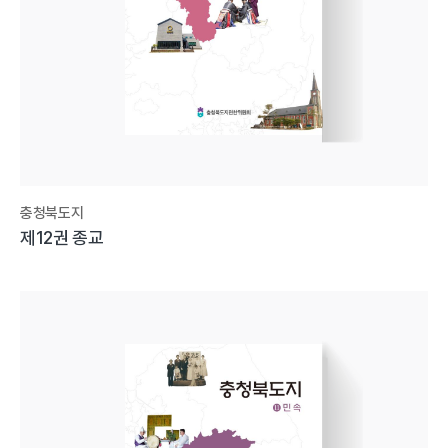
충청북도지
제12권 종교