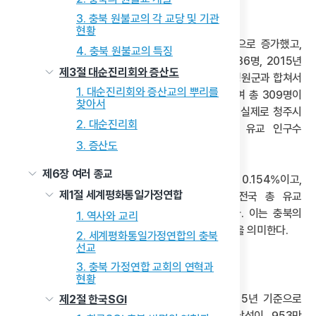
기간 동안 1/3 규모로 줄었다.
3. 충북 원불교의 각 교당 및 기관
현황
다만 진천군의 유교 인구가 209명, 94명, 212명으로 증가했고,
4. 충북 원불교의 특징
청주시의 유교 인구는 1995년 574명, 2005년 436명, 2015년
제3절 대순진리회와 증산도
744명으로 21세기 초에 증가했다. 이는 청주시가 청원군과 합쳐서
1. 대순진리회와 증산교의 뿌리를
새롭게 확대된 서원구 215명, 청원구 90명을 합하여 총 309명이
찾아서
행정구역 개편에 따라 새롭게 유입되었기 때문이다. 실제로 청주시
2. 대순진리회
유교 인구수 744명에서 새롭게 편입된 지역의 유교 인구수
3. 증산도
309명을 제외하면 435명이다.
제6장 여러 종교
한편, 2015년 기준 전국 총인구에서 유교 인구는 0.154%이고,
제1절 세계평화통일가정연합
충북 총인구에서 유교 인구수는 0.124%으로, 전국 총 유교
인구에서 충북의 유교 인구는 2.519%를 차지한다. 이는 충북의
1. 역사와 교리
유교 교세가 다른 지역에 비해 상대적으로 약하는 것을 의미한다.
2. 세계평화통일가정연합의 충북
선교
3) 충북 유교 인구의 성별 구성 분포
3. 충북 가정연합 교회의 연혁과
현황
통계청에서 시행한 인구주택총조사에 의하면, 2015년 기준으로
제2절 한국SGI
전국의 종교 인구 2,155만 3,674명 중에서 남성이 953만