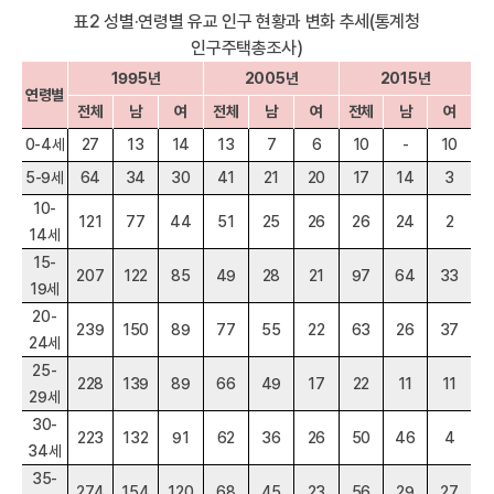
표2 성별·연령별 유교 인구 현황과 변화 추세(통계청
인구주택총조사)
1995년
2005년
2015년
연령별
전체
남
여
전체
남
여
전체
남
여
0-4세
27
13
14
13
7
6
10
-
10
5-9세
64
34
30
41
21
20
17
14
3
10-
121
77
44
51
25
26
26
24
2
14세
15-
207
122
85
49
28
21
97
64
33
19세
20-
239
150
89
77
55
22
63
26
37
24세
25-
228
139
89
66
49
17
22
11
11
29세
30-
223
132
91
62
36
26
50
46
4
34세
35-
274
154
120
68
45
23
56
29
27