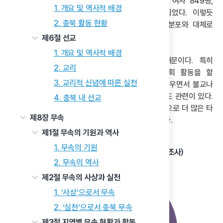
2,574명, 여자 1,907명, 2005년 남자 1,269명, 여자 849명,
1. 개요 및 역사적 배경
2015년 남자 1,170명, 여자 737명으로 집계되었다. 이렇듯
2. 충북 활동 현황
남성이 여성보다 많은 유교 인구 분포는 전국적 분포와 대체로
비슷한 양상이다.
제6절 선교
1. 개요 및 역사적 배경
이는 유교가 기본적으로 남성 가부장적이기 때문이다. 특히
2. 교리
조선시대에 남성들이 유교인으로 주도적으로 사회 활동을 할
3. 교리적 신념에 따른 실천
때에도 여성들은 제사를 비롯하여 유교적 활동을 도우면서 불교나
기타 종교의 신앙생활을 하는 경우가 많았던 양태와도 관련이 있다.
4. 충북 내 선교
이러한 양상은 전반적으로 여성 종교 인구가 상대적으로 더 많은 타
제8장 무속
종교들의 남녀 구성 분포와도 명확히 대비되는 것이다.
제1절 무속의 기원과 역사
1. 무속의 기원
2. 무속의 역사
제2절 무속의 사상과 실천
1. ‘사상’으로서 무속
2. ‘실천’으로서 충북 무속
제3절 지역별 무속 현황과 활동