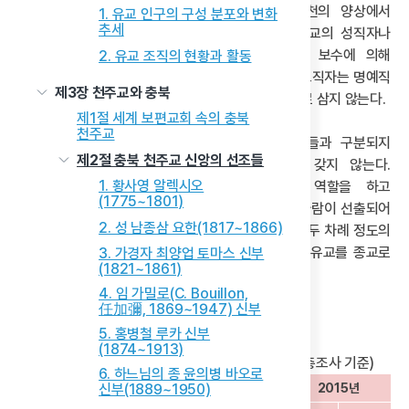
유교 인구의 급감은 유교 공동체의 특성과 실천의 양상에서
1. 유교 인구의 구성 분포와 변화
추세
비롯되는 현대적 추세로 이해할 수 있다. 다른 종교의 성직자나
교직자는 종교 공동체의 헌금으로부터 지급되는 보수에 의해
2. 유교 조직의 현황과 활동
생활을 영위한다. 이와 달리 유교는 향교의 전교나 교직자는 명예직
제3장 천주교와 충북
혹은 겸직인 경우가 대부분이며 종교 활동을 생업으로 삼지 않는다.
제1절 세계 보편교회 속의 충북
천주교
또한 유교는 성직자 또는 교직자들이 일반 신도들과 구분되지
제2절 충북 천주교 신앙의 선조들
않으며, 향교나 서원 등에서 정기적인 모임을 갖지 않는다.
1. 황사영 알렉시오
집안에서는 가장이 의례를 주관하는 교직자 역할을 하고
(1775~1801)
지역에서는 향교나 서원에서 지역 유림들 중에 몇 사람이 선출되어
2. 성 남종삼 요한(1817~1866)
의례를 주관하는 것이 유교 전통이다. 또한, 일 년에 두 차례 정도의
제향이 종교적 의례 실천의 대부분이다. 이로 인해 유교를 종교로
3. 가경자 최양업 토마스 신부
(1821~1861)
생각하지 않는 경향도 상당히 많다.
4. 임 가밀로(C. Bouillon,
任加彌, 1869~1947) 신부
2) 충북 유교 인구의 구성 분포와 지역별 변화 양상
5. 홍병철 루카 신부
(1874~1913)
표1 충북 시군별 유교 인구 변화(통계청 인구주택총조사 기준)
6. 하느님의 종 윤의병 바오로
신부(1889~1950)
1995년
2005년
2015년
행정구역