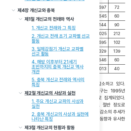
보은군
17,856
206
15,477
122
13,697
72
제4장 개신교와 충북
옥천군
24,341
108
25,366
112
20,645
60
제1절 개신교의 전래와 역사
영동군
25,575
551
23,286
130
20,144
90
1. 개신교 전래와 그 특징
진천군
22,781
209
27,060
94
24,025
212
2. 개신교 전래 초기 교파별 선교
활동
괴산군
18,206
391
16,840
256
16,695
102
3. 일제강점기 개신교 교파별
음성군
36,919
474
41,259
141
37,329
139
선교 활동
단양군
18,038
106
15,738
59
12,846
60
4. 해방 이후부터 21세기
초반까지의 충북 개신교 역사
증평군
13,807
71
14,369
52
14,013
40
개관
5. 충북 개신교 전래와 역사의
충북에서도 유교 인구는 현대에 와서 급격하게 감소하고 있다.
특징
통계청 인구주택총조사에 따르면, 충북의 유교 인구는 1995년
제2절 개신교의 사상과 실천
4,581명, 2005년 2,118명, 2015년 1,907명으로 집계되었다.
1. 주요 개신교 교파의 사상과
전반적으로 볼 때, 20세기 후반 매 10년 단위로 절반 정도로
실천
줄어들었으며, 21세기 전반에는 소폭의 감소로 인해 감소의 추세가
2. 충북 개신교의 사상과 실천에
소폭 둔화 되었다. 이는 전국적인 유교 인구의 감소 동향과 유사한
나타난 특징
양상이라고 할 수 있다.
제3절 개신교의 현황과 활동