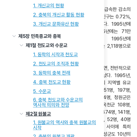
1. 개신교의 현황
그러나 이러한 감소세는 충북의 다른 종교들에 비해 급속한 감소의
2. 충북의 개신교 활동 현황
양상이다. 1995년 충북의 전체 종교 인구 중 유교 인구는 0.72%,
3. 개신교 문화유산 현황
2005년 0.29%, 2015년에는 0.31%로 급감했다. 1995년에
64만 18명이었던 충북의 종교 인구수가 2005년에는 71만
제5장 민족종교와 충북
6,889명으로 확대되었음에도 불구하고, 1995년에
제1절 천도교와 수운교
4,581명이었던 충북의 유교 인구수는 2005년에는 2,118명으로
절반 규모로 반감되었다.
1. 동학의 시작과 천도교
2. 천도교의 조직과 현황
한편, 유교 인구의 지역별 분포의 변화 추세를 살펴보면, 전반적으로
3. 동학의 충북 전래
대부분의 지역에서 고르게 급감하는 양상이 나타났다. 1995년,
4. 충북 천도교 현황
2005년, 2015년의 10년 단위를 기준으로 충북의 지역별 유교
인구수 변화 추세를 살펴보면, 충주시가 각각 351명, 197명,
5. 수운교
174명으로 줄었고, 제천시는 532명, 198명, 214명, 청원군은
6. 충북 천도교와 수운교의
1,008명, 321명, 보은군 206명, 122명, 72명, 옥천군 108명,
역사적 의의와 전망
112명, 60명, 영동군 551명, 130명, 90명, 음성군 474명, 141명,
제2절 원불교
139명, 단양군 106명, 59명, 60명, 증평군 71명, 52명, 40명
1. 원불교의 역사와 충북 원불교의
등으로 감소하였다. 특히 1995년에서 2005년 사이에 특히
시작
청원군이 가장 급속하게 감소하였으며, 영동군과 음성군도 10년의
2. 충북의 원불교 개괄