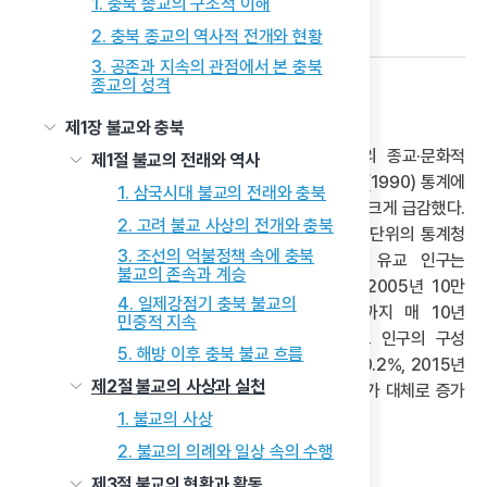
1. 충북 종교의 구조적 이해
다음 글
2. 충북 종교의 역사적 전개와 현황
3. 공존과 지속의 관점에서 본 충북
종교의 성격
1) 현대 유교 인구의 변화 추세
제1장 불교와 충북
현대에 와서 한국의 유교 인구는 급감하고 유교의 종교·문화적
제1절 불교의 전래와 역사
영향력은 상당히 쇠퇴하고 있다. 『한국의 종교 현황』(1990) 통계에
1. 삼국시대 불교의 전래와 충북
따르면, 1984년 이전의 유교 인구는 그 이전에 비해 크게 급감했다.
2. 고려 불교 사상의 전개와 충북
또한 1985년부터 2015년까지 최근 30년간 10년 단위의 통계청
3. 조선의 억불정책 속에 충북
인구주택총조사의 종교 인구 통계를 살펴보면, 유교 인구는
불교의 존속과 계승
1985년 48만 3,366명, 1995년 21만 927명, 2005년 10만
4. 일제강점기 충북 불교의
4,575명, 2015년 7만 5,703명으로 2005년까지 매 10년
민중적 지속
단위로 지속적으로 감소하였다. 총인구 대비 유교 인구의 구성
5. 해방 이후 충북 불교 흐름
분포율은 1985년 1.2%, 1995년 0.5%, 2005년 0.2%, 2015년
제2절 불교의 사상과 실천
0.2%로 추산된다. 이러한 양상은 전체 종교 인구수가 대체로 증가
혹은 정체하는 것과는 상당히 다른 현상이다.
1. 불교의 사상
2. 불교의 의례와 일상 속의 수행
제3절 불교의 현황과 활동