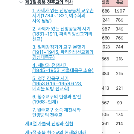
별
제3절 충북 천주교의 역사
종교있음
유교
종교있음
유교
종교있음
유교
1. 사제가 없는 신앙공동체·교우촌
충북
640,018
4,581
716,889
2,118
611,888
1,907
시기(1784~1831, 예수회의
동부
380,550
969
445,641
690
361,241
789
사목 담당)
2. 사제가 있는 신앙공동체 시기
읍부
90,794
679
104,112
247
118,987
349
(1831~1911, 파리외방선교회의
면부
168,674
2,933
167,136
1,181
131,660
769
선교)
3. 일제강점기와 교구 분할기
청주시
256,707
574
314,125
436
316,028
744
(1911~1945, 파리외방선교회와
청주시
경성대목구)
106,686
257
130,076
192
70,665
218
상당구
4. 해방과 전쟁시기
청주시
(1945~1953, 서울대목구 소속)
-
-
-
-
85,383
215
서원구
5. 청주 감목구 시기
(1953.9.16.~1958.6.23,
청주시
150,021
메리놀 외방 선교회)
317
184,049
244
94,413
221
흥덕구
6. 청주교구의 탄생과 발전
청주시
(1968~현재)
-
-
-
-
65,567
90
청원구
7. 원주교구 소속 제천시와
충주시
92,439
단양군의 천주교
351
98,965
197
80,105
174
제4절 가톨릭 신앙과 실천
제천시
66,365
532
69,117
198
56,361
214
제5절 충북 천주교의 현재와 미래
청원군
46,984
1,008
55,287
321
-
-