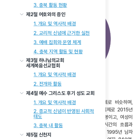
3. 충북 활동 현황
제2절 여호와의 증인
1. 개요 및 역사적 배경
2. 교리적 신념에 근거한 실천
3. 예배 집회와 운영 체계
4. 충북 지역 활동 및 현황
제3절 하나님의교회
세계복음선교협회
1. 개요 및 역사적 배경
2. 전개와 활동
제4절 예수 그리스도 후기 성도 교회
이러한 성별 종교 인구의 경향은 충북에서도 대체로 비슷하며,
1. 개요 및 역사적 배경
충북의 유교 인구 분포도 남성이 여성보다 많다. 실제로 2015년
2. 종교적 신념이 반영된 사회적
태도
충북의 유교 인구는 총 1,907명 중 남성이 1,170명이고, 여성이
737명으로 집계되었다. 그리고 이러한 양상은 시간의 흐름과
3. 충북 내 활동
관계없이 늘 비슷하였다. 실제로 유교 인구 분포는 1995년 남자
제5절 신천지