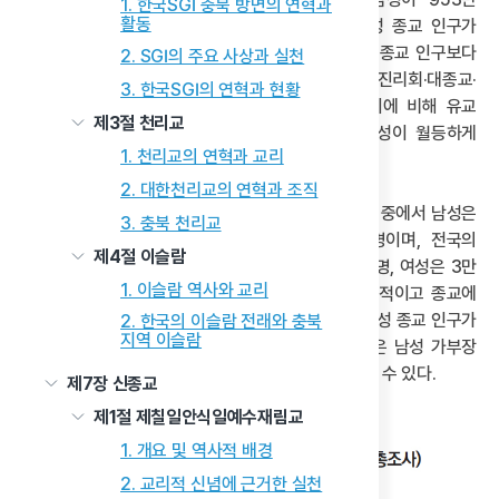
1. 한국SGI 충북 방면의 연혁과
활동
3,231명이고, 여성이 1,202만 0,433명으로, 여성 종교 인구가
남성 종교 인구보다 많았다. 여성 종교 인구가 남성 종교 인구보다
2. SGI의 주요 사상과 실천
많은 것은 불교·개신교·천주교·원불교·천도교·대순진리회·대종교·
3. 한국SGI의 연혁과 현황
기타 종교 등 대부분의 종교에서 대동소이하다. 이에 비해 유교
제3절 천리교
인구와 종교 없는 인구만 예외적으로 여성보다 남성이 월등하게
1. 천리교의 연혁과 교리
많다.
2. 대한천리교의 연혁과 조직
실제로 전국의 종교 없는 인구 총 2,749만 8,715명 중에서 남성은
3. 충북 천리교
1,467만 3,625명이고 여성은 1,282만 5,090명이며, 전국의
제4절 이슬람
유교 인구 7만 5,703명 중에서 남성은 4만 5,390명, 여성은 3만
1. 이슬람 역사와 교리
313명이다. 이러한 양상은 남성이 여성보다 비종교적이고 종교에
대한 비판적인 성향을 상대적으로 더 갖고 있으며, 여성 종교 인구가
2. 한국의 이슬람 전래와 충북
지역 이슬람
상대적으로 많은 다른 종교 전통에 비해 유교 전통은 남성 가부장
중심적이라는 점을 극명하게 보여주는 결과로 해석할 수 있다.
제7장 신종교
제1절 제칠일안식일예수재림교
1. 개요 및 역사적 배경
2. 교리적 신념에 근거한 실천