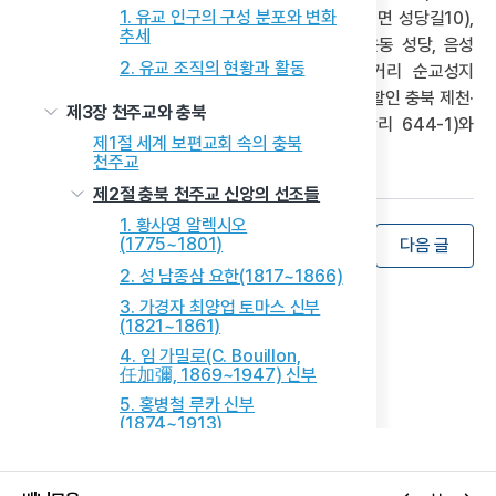
1. 유교 인구의 구성 분포와 변화
속리산면 구병길 18), 매괴 성모순례지(음성군 감곡면 성당길10),
추세
청주읍성 순교성지(청주시 상당구 대성로 41)-서운동 성당, 음성
2. 유교 조직의 현황과 활동
봉암성지(음성군 맹동면 봉현로 145), 충주 숲거리 순교성지
(충주시 국원대로 10) 등 모두 7곳이다. 원주교구 관할인 충북 제천·
제3장 천주교와 충북
단양 지역의 성지는 배론성지(제천시 봉양읍 구학리 644-1)와
제1절 세계 보편교회 속의 충북
묘재성지(제천시 봉양읍 학산리 326-1)이다.
천주교
제2절 충북 천주교 신앙의 선조들
1. 황사영 알렉시오
(1775~1801)
목록
이전 글
다음 글
2. 성 남종삼 요한(1817~1866)
3. 가경자 최양업 토마스 신부
(1821~1861)
4. 임 가밀로(C. Bouillon,
任加彌, 1869~1947) 신부
5. 홍병철 루카 신부
(1874~1913)
6. 하느님의 종 윤의병 바오로
신부(1889~1950)