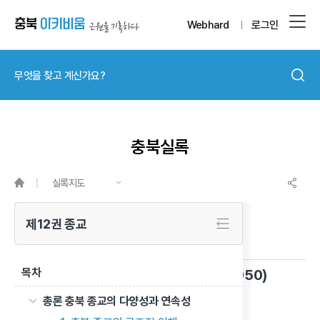
Webhard
로그인
충북실록
실록지도
제12권 종교
목차
하느님의 종 윤의병 바오로 신부(1889~1950)
총론 충북 종교의 다양성과 연속성
이전 글