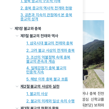
1. 충북 종교의 구조적 이해
다음 글
2. 충북 종교의 역사적 전개와 현황
3. 공존과 지속의 관점에서 본 충북
종교의 성격
제1장 불교와 충북
제1절 불교의 전래와 역사
1. 삼국시대 불교의 전래와 충북
2. 고려 불교 사상의 전개와 충북
3. 조선의 억불정책 속에 충북
불교의 존속과 계승
4. 일제강점기 충북 불교의
민중적 지속
5. 해방 이후 충북 불교 흐름
제2절 불교의 사상과 실천
윤의병 바오로 신부는 1889년 경기도 안성에서 태어나 충북 진천
1. 불교의 사상
용진골에서 성장했으며, 1920년 서울 용산 예수성심 신학교를
2. 불교의 의례와 일상 속의 수행
졸업하고 사제품을 받았다. 이후 장호원 본당(현 감곡본당) 보좌와
제3절 불교의 현황과 활동