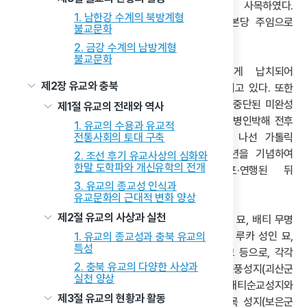
괴산 고마리(현 증평본당 전신) 주임으로 사목하였다.
1. 남한강 수계의 북방계형
1932년부터는 경기도 행주본당과 황해도 은율 본당 주임으로
불교문화
사목하였다.
2. 금강 수계의 남방계형
불교문화
1950년 6월 24일 북한 정치보위부원들에게 납치되어
제2장 유교와 충북
순교하였으며, 현재 하느님의 종으로 시복이 추진되고 있다. 또한
그는 1939년 1월부터 『경향 잡지』에 연재되다가 중단된 미완성
제1절 유교의 전래와 역사
박해 소설 『은화』의 저자이다. 『은화』는 1866년 병인박해 전후
1. 유교의 수용과 유교적
충청도를 중심으로 신앙을 지키다 순교의 길에 나선 가톨릭
전통사회의 토대 구축
신자들의 삶을 그린 작품으로, 기해박해 100주년을 기념하여
2. 조선 후기 유교사상의 심화와
한말 도학파와 개신유학의 전개
집필되었다. 그러나 저자가 1950년 체포·연행된 뒤
3. 유교의 종교성 인식과
행방불명되면서 미완성으로 남았다.
유교문화의 근대적 변화 양상
제2절 유교의 사상과 실천
한편, 청주교구 순교자 묘는 배티 무명 순교자 14인 묘, 배티 무명
순교자 6인 묘, 삼박골 모녀순교자 묘, 연풍 황석두 루카 성인 묘,
1. 유교의 종교성과 충북 유교의
특성
백곡 시누이올케 순교자 묘, 복자 오반지 바오로 묘 등으로, 각각
2. 충북 유교의 다양한 사상과
배티성지(진천군 백곡면 배티로 663-13)와 연풍성지(괴산군
실천 양상
연풍면 삼풍리 187-2)에 모셔져 있다. 배티순교성지와
제3절 유교의 현황과 활동
연풍순교성지를 포함하여 청주교구의 성지는 멍에목 성지(보은군