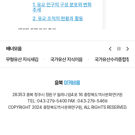
1. 유교 인구의 구성 분포와 변화
추세
2. 유교 조직의 현황과 활동
제3장 천주교와 충북
제1절 세계 보편교회 속의 충북
천주교
배너모음
제2절 충북 천주교 신앙의 선조들
무형유산 지식새김
국가유산 지식이음
국가유산수리종합정보
1. 황사영 알렉시오
(1775~1801)
2. 성 남종삼 요한(1817~1866)
3. 가경자 최양업 토마스 신부
(1821~1861)
28353 충북 청주시 청원구 밀레니엄4로 16 충청북도역사문화연구원
4. 임 가밀로(C. Bouillon,
TEL : 043-279-5400 FAX : 043-279-5469
任加彌, 1869~1947) 신부
COPYRIGHT 2024 충청북도역사문화연구원, ALL RIGHTS RESERVED.
5. 홍병철 루카 신부
(1874~1913)
6. 하느님의 종 윤의병 바오로
신부(1889~1950)
유관기관 사이트