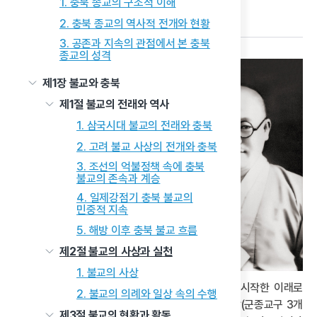
1. 충북 종교의 구조적 이해
다음 글
2. 충북 종교의 역사적 전개와 현황
3. 공존과 지속의 관점에서 본 충북
종교의 성격
원불교는 1916년 전남 영광에서
제1장 불교와 충북
소태산 박중빈(少太山 朴重彬,
1891~1943) 대종사의 대각
제1절 불교의 전래와 역사
(大覺)으로부터 시작된 종교로,
1. 삼국시대 불교의 전래와 충북
개교 100년을 지나 새로운
2. 고려 불교 사상의 전개와 충북
100년을 향해 나아가고 있다.
3. 조선의 억불정책 속에 충북
오늘날 원불교는 한국을
불교의 존속과 계승
대표하는 종교의 하나로
4. 일제강점기 충북 불교의
성장했고, 국내 13개 교구와
민중적 지속
500여 개의 교당, 해외에는 5개
5. 해방 이후 충북 불교 흐름
교구와 65개 교당에서 소태산의
제2절 불교의 사상과 실천
가르침을 전하고 있다.
1. 불교의 사상
충북의 원불교는 1960년대 후반 본격적인 교화를 시작한 이래로
2. 불교의 의례와 일상 속의 수행
약 60년의 역사 속에서 3개 시, 8개 군에 16개 교당(군종교구 3개
제3절 불교의 현황과 활동