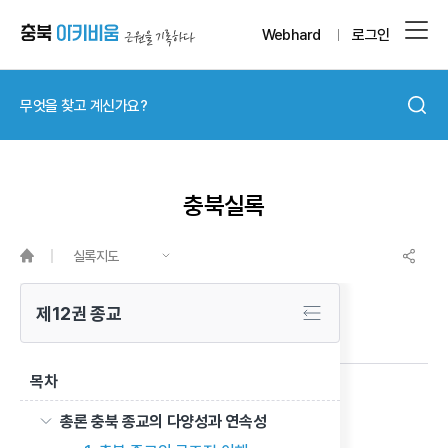
Webhard
로그인
충북실록
실록지도
제12권 종교
목차
원불교
총론 충북 종교의 다양성과 연속성
이전 글