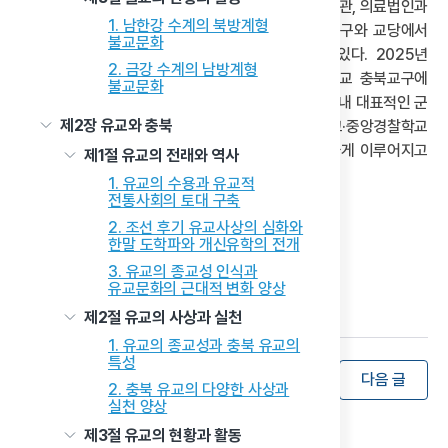
교당 포함)이 있다. 그리고 교당에서 운영하는 3개 기관, 의료법인과
1. 남한강 수계의 북방계형
사회복지법인에서 운영하는 4개 기관(복지시설), 교구와 교당에서
불교문화
활동하는 3개 재가 단체(청운회·봉공회·여성회)가 있다. 2025년
2. 금강 수계의 남방계형
현재 충북에 재직 중인 교무는 총 23명이고, 원불교 충북교구에
불교문화
등록된 등록 교도 수는 약 1만 명이다. 최근에는 충북 내 대표적인 군
제2장 유교와 충북
·경 관련 기관인 공군사관학교·육군학생군사학교·중앙경찰학교
내에 원불교 교당이 마련되는 등 교화 활동이 활발하게 이루어지고
제1절 유교의 전래와 역사
있다.
1. 유교의 수용과 유교적
전통사회의 토대 구축
2. 조선 후기 유교사상의 심화와
한말 도학파와 개신유학의 전개
3. 유교의 종교성 인식과
유교문화의 근대적 변화 양상
제2절 유교의 사상과 실천
1. 유교의 종교성과 충북 유교의
특성
목록
이전 글
다음 글
2. 충북 유교의 다양한 사상과
실천 양상
제3절 유교의 현황과 활동