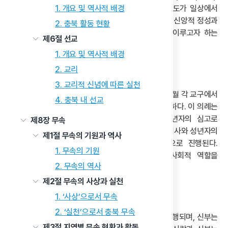
1. 개요 및 역사적 배경
시일(侍日)·성미(誠米)·기도이다. 이는 천도교 신도가 일상에서
수행해야 할 수도(修道)의 핵심 절차이다. 오관제는 신앙적 정성과
2. 충북 활동 현황
실천을 통해 인간 내면의 수양과 천주와의 교감을 이루고자 하는
제6절 선교
제도적 장치이자 종교적 행위로 정립되었다.
1. 개요 및 역사적 배경
2. 교리
(2) 성인식 의례
3. 교리적 신념에 따른 실천
천도교의 성인식은 만 18세가 된 교도를 위해 매년 5월 각 교구에서
4. 충북 내 선교
합동으로 진행되며, 사회의 성년의 날과 시기가 유사하다. 이 의례는
전통과 종교성을 아우르며, 개식과 청수봉전, 성년자의 심고로
제8장 무속
시작된다. 이어 주문 병송과 경전 봉독, 지도자의 격려사와 성년자의
제1절 무속의 기원과 역사
답사, 천덕송 합창, 마지막으로 심고와 폐식 순으로 진행된다.
1. 무속의 기원
성인식은 성년이 된 교도에게 신앙적 책임과 사회적 역할을
2. 무속의 역사
자각하게 하는 의미 있는 통과의례이다.
제2절 무속의 사상과 실천
(3) 결혼식 의례
1. ‘사상’으로서 무속
2. ‘실천’으로서 충북 무속
천도교의 결혼식은 약혼 후 교당이나 자택 등에서 거행되며, 신부는
제3절 지역별 무속 현황과 활동