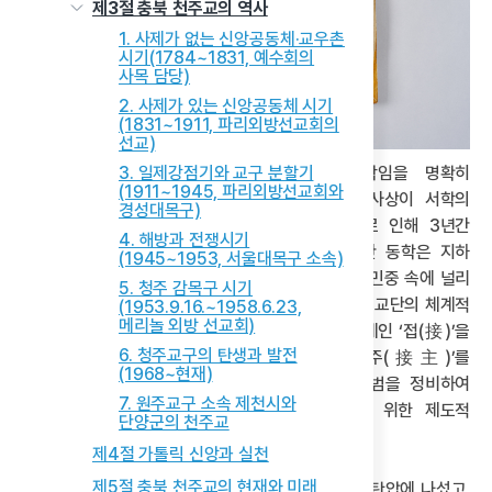
제3절 충북 천주교의 역사
1. 사제가 없는 신앙공동체·교우촌
시기(1784~1831, 예수회의
사목 담당)
2. 사제가 있는 신앙공동체 시기
(1831~1911, 파리외방선교회의
선교)
수운은 자신의 가르침이 서학이 아니라 동학임을 명확히
3. 일제강점기와 교구 분할기
(1911~1945, 파리외방선교회와
천명하였다. 그러나 그의 교설 핵심인 ‘시천주’ 사상이 서학의
경성대목구)
잔재로 오해받으면서 탄압의 대상이 되었고, 그로 인해 3년간
4. 해방과 전쟁시기
은둔과 피신의 삶을 이어가야 했다. 이 시기 동안 동학은 지하
(1945~1953, 서울대목구 소속)
신앙의 형태로 명맥을 유지하였으나 그의 가르침이 민중 속에 널리
5. 청주 감목구 시기
확산되어 추종자가 급속히 증가하였다. 이에 수운은 교단의 체계적
(1953.9.16.~1958.6.23,
메리놀 외방 선교회)
정비의 필요성을 절감하고, 소규모 신앙 학습 공동체인 ‘접(接)’을
6. 청주교구의 탄생과 발전
조직하였으며, 각 접을 이끌 중간 지도자인 ‘접주(接主)’를
(1968~현재)
임명하였다. 아울러 다양한 수행 방법과 의례 규범을 정비하여
7. 원주교구 소속 제천시와
동학을 새로운 형태의 신앙공동체로 정착시키기 위한 제도적
단양군의 천주교
기반을 마련하였다.
제4절 가톨릭 신앙과 실천
제5절 충북 천주교의 현재와 미래
그러나 동학 세력의 확산에 위협을 느낀 조정은 곧 탄압에 나섰고,