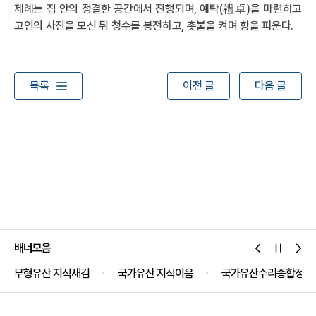
제례는 집 안의 정결한 공간에서 진행되며, 예탁(禮卓)을 마련하고
고인의 사진을 모신 뒤 청수를 봉전하고, 촛불을 켜며 향을 피운다.
목록
이전 글
다음 글
배너모음
산 지식새김
국가유산 지식이음
국가유산수리종합정보시스템