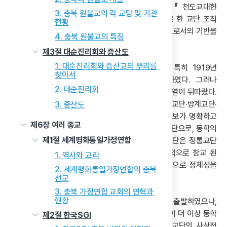
노정을 본격화하였다. 이를 위해 교단 헌법인 『천도교대헌
3. 충북 원불교의 각 교당 및 기관
(天道敎大憲)』을 반포하고, 중앙총부를 중심으로 한 교단 조직
현황
정비, 교서 간행, 의례 재구성, 교당 건축 등 근대 종교로서의 기반을
4. 충북 원불교의 특징
체계적으로 확립해 나갔다.
제3절 대순진리회와 증산도
1. 대순진리회와 증산교의 뿌리를
‘천도교’ 개칭 이후 교세는 급속히 성장하였으며, 특히 1919년
찾아서
3·1운동의 준비 과정에서 주도적 역할을 수행하였다. 그러나
2. 대순진리회
천도교의 출범과 성장 과정에는 내부 갈등에 의한 분열이 뒤따랐다.
동학 교단의 분열은 그 계보와 성격에 따라 정통교단·방계교단·
3. 증산도
변성교단으로 분류된다. 정통교단은 교법의 전승 계보가 명확하고
제6장 여러 종교
교리 및 신행에 있어 동학의 근본정신을 계승하는 집단으로, 동학의
제1절 세계평화통일가정연합
정통성을 대표한다고 할 수 있다. 이에 반해 방계교단은 정통교단
외부에서 공식적인 전수 과정을 거치지 않고 독자적으로 창교 된
1. 역사와 교리
경우이거나, 정통 내부에서 이견을 제기하며 독립적으로 정체성을
2. 세계평화통일가정연합의 충북
주장한 집단들을 포함한다.
선교
3. 충북 가정연합 교회의 연혁과
현황
마지막으로 변성교단은 동학의 사상과 조직으로부터 출발하였으나,
이후 교리적 변화와 종교적 재구성을 거치며 자신들이 더 이상 동학
제2절 한국SGI
계열이 아님을 표방하는 집단들이다. 그러나 이들 교단의 사상적