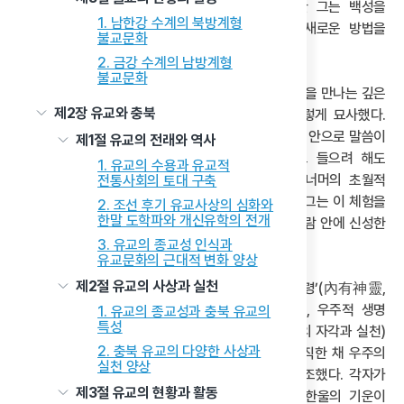
비판한 그는 백성을
1. 남한강 수계의 북방계형
구할 새로운 방법을
불교문화
모색했고, 그 결과 동학을 창시하였다.
2. 금강 수계의 남방계형
불교문화
최제우는 경주 용담정에서 한 인격적 존재인 ‘한울님’을 만나는 깊은
제2장 유교와 충북
종교적 체험을 했다. 최제우는 경신년의 체험을 이렇게 묘사했다.
“몸이 몹시 떨리면서 밖으로는 신령한 기운이 접하고 안으로 말씀이
제1절 유교의 전래와 역사
가르침으로 내리는데, 보려 해도 보이지 아니하고 들으려 해도
1. 유교의 수용과 유교적
들리지 않았다.” 최제우가 마주한 한울님은 하늘 너머의 초월적
전통사회의 토대 구축
신이 아니라, 모든 사람 안에 모셔져 있는 존재였다. 그는 이 체험을
2. 조선 후기 유교사상의 심화와
한말 도학파와 개신유학의 전개
‘시천주(侍天主)’로 명명하였다. ‘시천주’는 모든 사람 안에 신성한
하늘, 즉 한울이 내재해 있다는 깨달음을 뜻한다.
3. 유교의 종교성 인식과
유교문화의 근대적 변화 양상
제2절 유교의 사상과 실천
최제우는 이 ‘모심’의 행위를 세 가지 차원인 ‘내유신령’(內有神靈,
내면의 신령한 존재 인식),‘외유기화’(外有氣和, 우주적 생명
1. 유교의 종교성과 충북 유교의
특성
에너지와의 연결), ‘각지불이’(各知不移, 자기 자리의 자각과 실천)
2. 충북 유교의 다양한 사상과
로 설명했다. 그는 인간이 하늘의 기운을 내면에 간직한 채 우주의
실천 양상
생명 흐름 속에서 책임 있게 살아가는 존재임을 강조했다. 각자가
제3절 유교의 현황과 활동
고유한 자리를 인식하고 그에 충실할 때, 비로소 한울의 기운이