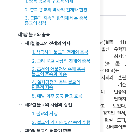
1. 충북 종교의 구조적 이해
다음 글
2. 충북 종교의 역사적 전개와 현황
3. 공존과 지속의 관점에서 본 충북
종교의 성격
1) 동학의 창시와 수운 최제우의 깨달음
제1장 불교와 충북
1860년(철종 11)
제1절 불교의 전래와 역사
경주 출신 유학자
1. 삼국시대 불교의 전래와 충북
수운 최제우
2. 고려 불교 사상의 전개와 충북
(崔濟愚,
3. 조선의 억불정책 속에 충북
1824~1864)는
불교의 존속과 계승
조선 사회의 혼란
4. 일제강점기 충북 불교의
속에서 기존
민중적 지속
종교들이 민중의
5. 해방 이후 충북 불교 흐름
고통에 답하지
제2절 불교의 사상과 실천
못한다고 보았다.
유교의 경직된 질서,
1. 불교의 사상
불교의 현실 도피,
2. 불교의 의례와 일상 속의 수행
도교의 신비주의를
제3절 불교의 현황과 활동