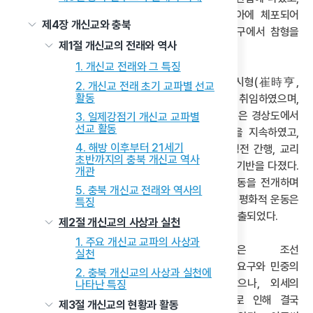
그 결과 수운은 1862년(철종 13) 9월 경주 관아에 체포되어
제4장 개신교와 충북
투옥되었다. 이후 1864년(철종 15) 3월 10일 대구에서 참형을
제1절 개신교의 전래와 역사
당해 순도하였다.
1. 개신교 전래와 그 특징
그의 처형에 앞선 1863년(철종 14) 8월 14일, 최시형(崔時亨,
2. 개신교 전래 초기 교파별 선교
활동
1827~1898)이 도통을 계승 하여 제2대 교주로 취임하였으며,
이후 약 30년에 걸쳐 동학 교단을 이끌었다. 최시형은 경상도에서
3. 일제강점기 개신교 교파별
선교 활동
전라도·충청도·강원도 등지로 피신하며 포교 활동을 지속하였고,
4. 해방 이후부터 21세기
그에 따라 교세는 점차 확대되었다. 그는 동학의 경전 간행, 교리
초반까지의 충북 개신교 역사
체계화, 의례 정비, 조직 확립에 힘써 교단의 제도적 기반을 다졌다.
개관
나아가 공주·삼례·광화문·보은 등지에서 교조신원운동을 전개하며
5. 충북 개신교 전래와 역사의
동학의 정당성을 널리 알리고자 했다. 그러나 이러한 평화적 운동은
특징
결실을 맺지 못하였고, 1894년 동학농민혁명으로 분출되었다.
제2절 개신교의 사상과 실천
1. 주요 개신교 교파의 사상과
동학농민혁명은 조선
실천
내부의 개혁 요구와 민중의
2. 충북 개신교의 사상과 실천에
열망을 담았으나, 외세의
나타난 특징
무력 개입으로 인해 결국
제3절 개신교의 현황과 활동