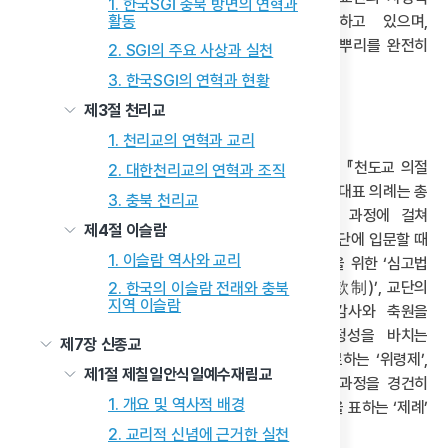
1. 한국SGI 충북 방면의 연혁과
기저에는 여전히 동학의 핵심 사유가 잔존하고 있으며,
활동
표면적으로는 탈동학을 지향하더라도 그 정체성의 뿌리를 완전히
2. SGI의 주요 사상과 실천
벗어났다고 보기는 어렵다.
3. 한국SGI의 연혁과 현황
제3절 천리교
3) 천도교의 신앙 방법
1. 천리교의 연혁과 교리
오늘날 천도교의 주요 의례는 교단의 공식 규범집인 『천도교 의절
2. 대한천리교의 연혁과 조직
(天道敎 儀節)』에 따라 거행된다. 이 의절에 규정된 대표 의례는 총
3. 충북 천리교
10가지로, 각각 천도교 신앙과 공동체 삶의 전 과정에 걸쳐
제4절 이슬람
정교하게 마련되어 있다. 주요 항목으로는 신자가 교단에 입문할 때
1. 이슬람 역사와 교리
거행하는‘입교식’, 신앙인의 내면 고백과 정신 수양을 위한 ‘심고법
(心告法)’, 일상적 신앙 실천의 규범인‘오관제(五款制)’, 교단의
2. 한국의 이슬람 전래와 충북
지역 이슬람
역사와 인물을 기리는 ‘기념식’, 천주에 대한 감사와 축원을
드리는‘경축식’ 및 ‘기도식’, 은혜에 보답하고 정성을 바치는
제7장 신종교
‘사은기도(謝恩祈禱)’, 선령과 순도자의 넋을 위로하는 ‘위령제’,
제1절 제칠일안식일예수재림교
신성한 결합을 축복하는 ‘혼례’, 인간 생의 마지막 과정을 경건히
1. 개요 및 역사적 배경
마무리하는 ‘상례’, 그리고 선령에 대한 존경과 기억을 표하는 ‘제례’
등이 있다.
2. 교리적 신념에 근거한 실천