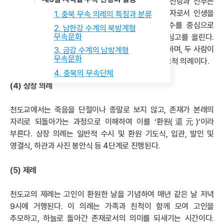
한복이나 단정한 평상복을 입어 낭비를 지양한다. 신랑과 신부는
함께 입장하고 퇴장하며, 이는 혼인의 동등한 당사자로서 인생을
1. 충북 무속 의례의 특징과 분류
함께한다는 의미를 담고 있다. 예식은 심고와 청수를 중심으로
2. 남한강 수계의 북방계형
무속문화
진행되며, 신랑·신부뿐 아니라 내빈들도 한울님께 심고를 올린다.
청수분작(淸水分酌)은 상호 존중과 하나 됨을 상징하며, 두 사람이
3. 금강 수계의 남방계형
무속문화
평등하게 결합해 조화롭게 살아갈 것을 다짐하는 종교적 의례이다.
4. 충북의 무속단체
(4) 상장 의례
천도교에서는 죽음을 단절이나 종말로 보지 않고, 존재가 본래의
자리로 되돌아가는 과정으로 이해하여 이를 ‘환원(還元)’이라
부른다. 상장 의례는 일반적 수시 및 환원 기도식, 입관, 발인 및
영결식, 하관과 사진 봉안식 등 4단계로 진행된다.
(5) 제례
천도교의 제례는 고인이 환원한 날을 기념하여 매년 같은 날 저녁
9시에 거행된다. 이 의례는 가족과 친척이 함께 모여 고인을
추모하고, 하늘로 돌아간 존재로서의 의미를 되새기는 시간이다.