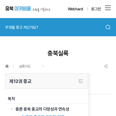
Webhard
로그인
충북실록
실록지도
제12권 종교
목차
동학의 시작과 천도교
총론 충북 종교의 다양성과 연속성
이전 글