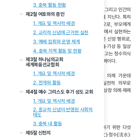
3. 충북 활동 현황
이러한 의례들은 천도교의 신앙 실천과 공동체 유지, 그리고 인간의
제2절 여호와의 증인
생애주기를 포괄하는 종교적 행위로서 중요한 의미를 지닌다. 특히
1. 개요 및 역사적 배경
심고(心告)는 최제우가 만든 독특한 신앙 실천으로, 부모에게
효도하듯 한울님을 섬기는 동학의 핵심 윤리를 일상에서 실현하는
2. 교리적 신념에 근거한 실천
의례이다. 이는 동학 신자의 삶 전반에 깊이 자리 잡은 신앙 행위로,
3. 예배 집회와 운영 체계
통상심고와 의식심고로 나뉜다. 통상심고는 식사·외출·기상 등 일상
4. 충북 지역 활동 및 현황
모든 순간마다 한울님께 고(告)하는 행위이며, 의식심고는 청수의식
제3절 하나님의교회
·시일식·관혼상제 등 정규 의례에서 드리는 마음의 고백이다.
세계복음선교협회
1. 개요 및 역사적 배경
천도교의 신앙 방법은 『천도교 의절』에 규정된 의례 가운데
2. 전개와 활동
손병희가 천도교 창립을 선포하며 교도들에게 실천적 의무로
제시한 핵심 의례인 오관제·성인식 의례·결혼식 의례·상장 의례·제례
제4절 예수 그리스도 후기 성도 교회
등이 있다.
1. 개요 및 역사적 배경
2. 종교적 신념이 반영된 사회적
(1) 오관제
태도
3. 충북 내 활동
오관은 천도교의 신앙과 수행을 일상 속에서 구현하기 위한 다섯
제5절 신천지
가지 정성의 실천 항목이다. 그 구성 요소는 주문(呪文)·청수(淸水)·