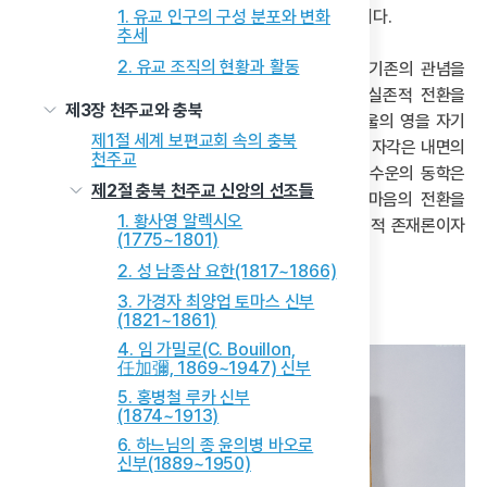
조화롭게 세상에 드러난다는 것이 동학의 핵심 사상이다.
1. 유교 인구의 구성 분포와 변화
추세
2. 유교 조직의 현황과 활동
따라서 시천주의 자각은 초월적 신을 외부에 두는 기존의 관념을
뛰어넘어 신성을 자기 안에서 발견하고 체현하는 실존적 전환을
제3장 천주교와 충북
의미한다. 인간은 단지 신을 믿는 존재가 아니라 한울의 영을 자기
제1절 세계 보편교회 속의 충북
삶 속에서 드러내는 영적 주체로 재탄생하며, 이러한 자각은 내면의
천주교
각성과 외면의 실천을 통해 삶 전체를 변형시킨다. 수운의 동학은
제2절 충북 천주교 신앙의 선조들
주체의 신성 회복, 우주와의 유기적 연결, 그리고 마음의 전환을
1. 황사영 알렉시오
통해 인간과 세계에 대한 인식을 새롭게 정립한 종교적 존재론이자
(1775~1801)
사상적 혁명이었다.
2. 성 남종삼 요한(1817~1866)
3. 가경자 최양업 토마스 신부
2) 동학의 전개와 분열
(1821~1861)
4. 임 가밀로(C. Bouillon,
任加彌, 1869~1947) 신부
5. 홍병철 루카 신부
(1874~1913)
6. 하느님의 종 윤의병 바오로
신부(1889~1950)