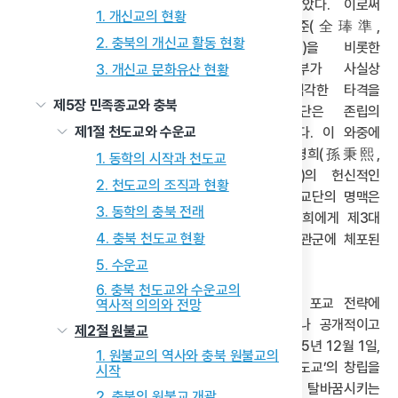
좌절되고 말았다. 이로써
1. 개신교의 현황
동학은 전봉준(全琫準,
2. 충북의 개신교 활동 현황
1855~1895)을 비롯한
주요 지도부가 사실상
3. 개신교 문화유산 현황
전멸하는 심각한 타격을
제5장 민족종교와 충북
입었고, 교단은 존립의
제1절 천도교와 수운교
위기를 맞았다. 이 와중에
최시형은 손병희(孫秉熙,
1. 동학의 시작과 천도교
1861~1922)의 헌신적인
2. 천도교의 조직과 현황
보호 아래 간신히 피신할 수 있었고, 이를 통해 교단의 명맥은
3. 동학의 충북 전래
유지되었다. 1897년 12월 24일, 최시형은 손병희에게 제3대
4. 충북 천도교 현황
교주로서 도통을 공식적으로 전수하였다. 이듬해 관군에 체포된
그는 1898년 6월 2일, 광화문 밖에서 사형당했다.
5. 수운교
6. 충북 천도교와 수운교의
최시형으로부터 도통을 계승한 손병희는 동학의 포교 전략에
역사적 의의와 전망
변화를 도모하였다. 지하 신앙의 형태에서 벗어나 공개적이고
제2절 원불교
제도화된 근대 종교를 정립하고자 하였다. 그는 1905년 12월 1일,
1. 원불교의 역사와 충북 원불교의
《제국신문》·《대한매일신보》의 광고란을 통해 ‘천도교’의 창립을
시작
공식적으로 선언하고, 동학을 근대적 종교 교단으로 탈바꿈시키는
2. 충북의 원불교 개괄