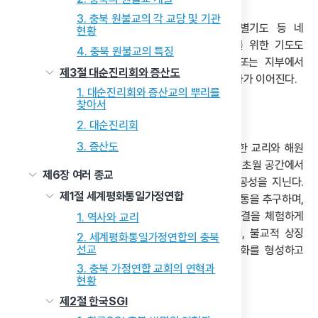
3. 충북 원불교의 각 교당 및 기관
셋째, ‘기도봉행’은 감사기도·축원기도·수련기도·특별기도 등 네
현황
가지로 나뉘며, 삼대원 실현과 국가·민족적 행사를 위한 기도도
4. 충북 원불교의 특징
포함된다. 넷째, ‘법일참배’는 매주 일요일 본부 또는 지부에서
제3절 대순진리회와 증산도
열리는 공식 법회로 예식 후에는 봉사활동과 공동식사가 이어진다.
1. 대순진리회와 증산교의 뿌리를
찾아서
(3) 수운교 의례의 특징과 의미
2. 대순진리회
3. 증산도
수운교의 의례는 종교적 전통을 계승하면서도 고유한 교리와 해원
사상을 바탕으로 재구성되었다. 천단 의례는 신성한 초월 공간에서
제6장 여러 종교
우주적 질서와 위계를 상징하며, 해원 의례로서 공공성을 지닌다.
제1절 세계평화통일가정연합
치성 의례는 일상의 수행을 통해 신과의 지속적인 소통을 추구하며,
주문·청수·기도 등의 실천을 통해 인간과 우주의 연결을 체험하게
1. 역사와 교리
한다. 이처럼 수운교의 의례는 동학의 전통을 잇되, 불교적 상징
2. 세계평화통일가정연합의 충북
선교
체계와 교리적 특수성을 결합하여 독자적 신앙 문화를 형성하고
있다.
3. 충북 가정연합 교회의 연혁과
현황
제2절 한국SGI
3) 수운교의 경전