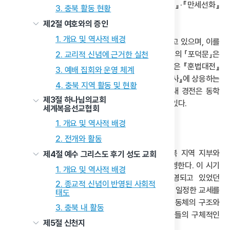
이 외에도 제자들의 정리로 남은 『무궁화』·『명운경』·『만세선화』
3. 충북 활동 현황
·『장성보감』·『채지가』 등이 있다.
제2절 여호와의 증인
1. 개요 및 역사적 배경
수운교 경전은 동학의 기본 경전과 밀접한 연관을 맺고 있으며, 이를
확장·심화한 구조로 구성된다. 예를 들어 『동경대전』의 「포덕문」은
2. 교리적 신념에 근거한 실천
『경념총화』로, 「논학문」은 『동도전서』로,「수덕문」은 『훈법대전』
3. 예배 집회와 운영 체계
으로, 「불연기연」은 『동경연의』로 이어지며, 『용담유사』에 상응하는
4. 충북 지역 활동 및 현황
문헌으로는 『통훈가사』가 있다. 이처럼 수운교의 새 경전은 동학
제3절 하나님의교회
경전과 표리 관계를 이루며 사상적 맥락을 계승하고 있다.
세계복음선교협회
1. 개요 및 역사적 배경
4) 1930년대 충북 수운교의 현황
2. 전개와 활동
1933년 1월 10일 기준, 수운교 지부 현황 중 충북 지역 지부와
제4절 예수 그리스도 후기 성도 교회
지부장 구성은 당시 교단의 지역 조직 현황을 잘 반영한다. 이 시기
1. 개요 및 역사적 배경
충북에는 총 11개의 지부와 1개의 선교원이 운영되고 있었던
2. 종교적 신념이 반영된 사회적
것으로 확인된다. 이를 통해 수운교가 충북 지역에서 일정한 교세를
태도
유지하고 있었음을 알 수 있다. 아울러 지역 신앙 공동체의 구조와
3. 충북 내 활동
활동 범위에 대한 이해도 가능하다. 아래 도표는 이들의 구체적인
제5절 신천지
분포와 담당 지부장을 정리한 것이다.