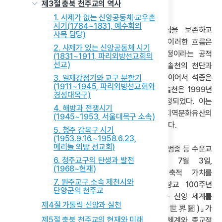
제3절 충북 천주교의 역사
된다.
1. 사제가 없는 신앙공동체·교우촌
시기(1784~1831, 예수회의
이후 수운교는 그 창교 이념과 역사적 정체성을 보존하고
사목 담당)
전승하려는 제도적·상징적 노력을 강화해 나갔다. 이러한 흐름은
2. 사제가 있는 신앙공동체 시기
본부 건축물의 유지·관리뿐만 아니라, 문화재 지정이라는 공적
(1831~1911, 파리외방선교회의
선교)
인정의 형태로도 구체화 되었다. 1984년에는 도솔천의 천단과
석종(石鐘)이 충남 문화유산자료로 지정되었다. 이어서 석종은
3. 일제강점기와 교구 분할기
(1911~1945, 파리외방선교회와
1989년 3월 18일 대전광역시 문화유산자료로, 도솔천은 1999년
경성대목구)
5월 26일 대전광역시 유형문화유산으로 각각 지정되었다. 이는
4. 해방과 전쟁시기
수운교 본부 이전 이후 해당 건축물들이 지역문화유산의
(1945~1953, 서울대목구 소속)
맥락에서도 제도적 가치를 확보하게 되었음을 보여준다.
5. 청주 감목구 시기
(1953.9.16.~1958.6.23,
메리놀 외방 선교회)
더불어 봉령각·용호당·본부 법회당·본부 사무실·종각·범종 등 수운교
6. 청주교구의 탄생과 발전
본부를 구성하는 주요 건축물들은 2007년 7월 3일,
(1968~현재)
국가등록문화유산으로 지정되며 그 역사적·건축적 가치를
7. 원주교구 소속 제천시와
공인받았다. 2023년 11월 27일에는 수운교 창교 100주년
단양군의 천주교
기념행사가 열렸고, 2025년에는 교단의 우주론과 신앙 세계를
제4절 가톨릭 신앙과 실천
집약적으로 시각화한 『삼천대천세계도(三千大天世界圖)』가
제5절 충북 천주교의 현재와 미래
국가등록문화유산으로 등재되었다. 수운교의 상징체계와 종교적