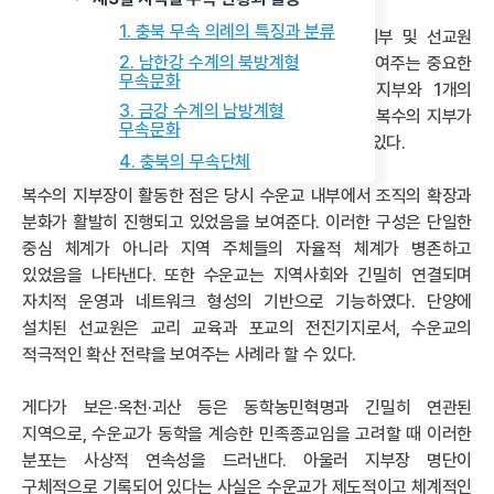
1. 충북 무속 의례의 특징과 분류
1933년 1월 10일 기준의 수운교의 충북 지역 지부 및 선교원
2. 남한강 수계의 북방계형
현황은 일제강점기 수운교의 지역 조직화 실태를 보여주는 중요한
무속문화
사료이다. 충북에는 총 6개 군에 걸쳐 11개의 지부와 1개의
3. 금강 수계의 남방계형
선교원이 운영되고 있었으며, 특히 괴산과 청주에는 복수의 지부가
무속문화
존재해 해당 지역에 교세가 집중되어 있었음을 알 수 있다.
4. 충북의 무속단체
복수의 지부장이 활동한 점은 당시 수운교 내부에서 조직의 확장과
분화가 활발히 진행되고 있었음을 보여준다. 이러한 구성은 단일한
중심 체계가 아니라 지역 주체들의 자율적 체계가 병존하고
있었음을 나타낸다. 또한 수운교는 지역사회와 긴밀히 연결되며
자치적 운영과 네트워크 형성의 기반으로 기능하였다. 단양에
설치된 선교원은 교리 교육과 포교의 전진기지로서, 수운교의
적극적인 확산 전략을 보여주는 사례라 할 수 있다.
게다가 보은·옥천·괴산 등은 동학농민혁명과 긴밀히 연관된
지역으로, 수운교가 동학을 계승한 민족종교임을 고려할 때 이러한
분포는 사상적 연속성을 드러낸다. 아울러 지부장 명단이
구체적으로 기록되어 있다는 사실은 수운교가 제도적이고 체계적인