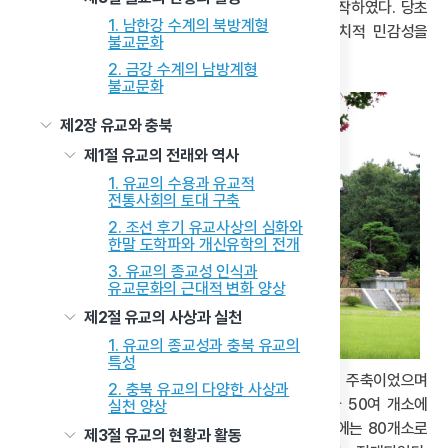
산림동에서 개교식을 열고 본격적인 교단 활동을 시작하였다. 당초
1. 남한강 수계의 북방계형
교명을 ‘천황교’로 정하려 했으나 일제하에서의 정치적 민감성을
불교문화
고려해‘수운교(水雲敎)’로 명명하였다.
2. 금강 수계의 남방계형
불교문화
제2장 유교와 충북
제1절 유교의 전래와 역사
1. 유교의 수용과 유교적
전통사회의 토대 구축
2. 조선 후기 유교사상의 심화와
한말 도학파와 개신유학의 전개
3. 유교의 종교성 인식과
유교문화의 근대적 변화 양상
제2절 유교의 사상과 실천
1. 유교의 종교성과 충북 유교의
특성
초기에는 평안남도·황해도·함경도 출신 신도들이 주축이었으며
2. 충북 유교의 다양한 사상과
1925년경에는 신도 수가 수만 명, 분관과 선교소가 50여 개소에
실천 양상
달할 정도로 성장하였다. 이후 1932~1933년 사이에는 80개소로
제3절 유교의 현황과 활동