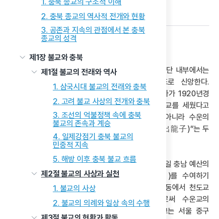
1. 충북 종교의 구조적 이해
다음 글
2. 충북 종교의 역사적 전개와 현황
3. 공존과 지속의 관점에서 본 충북
종교의 성격
1) 수운교 창설과 확장
제1장 불교와 충북
수운교(水雲敎)는 1923년 이상룡이 창교했고, 교단 내부에서는
제1절 불교의 전래와 역사
동학의 창시자인 수운 최제우를 실질적인 교조로 신앙한다.
1. 삼국시대 불교의 전래와 충북
신자들은 최제우가 1864년 처형되지 않고 은거하다가 1920년경
2. 고려 불교 사상의 전개와 충북
다시 세상에 나타나 수행과 전도를 이어가며 수운교를 세웠다고
3. 조선의 억불정책 속에 충북
믿는다. 이 과정에서 이상룡을 단순한 창립자가 아니라 수운의
불교의 존속과 계승
환생으로 간주하며, 그의 명칭인“이최출룡자(李崔出龍子)”는 두
4. 일제강점기 충북 불교의
인물을 하나로 보는 신앙적 상징이다.
민중적 지속
5. 해방 이후 충북 불교 흐름
최제우는 자신을 이 명호로 부르며, 1920년 9월 15일 충남 예산의
제2절 불교의 사상과 실천
출운당(出雲堂)에서 제자들에게 도호(道號)를 수여하기
시작하였다. 이어 1923년 4월 15일에는 서울 계동에서 천도교
1. 불교의 사상
교단의 ‘현도식’을 본뜬 종교의식을 거행함으로써 수운교의
2. 불교의 의례와 일상 속의 수행
정체성을 확립하였다. 같은 해 10월 15일, 수운교는 서울 중구
제3절 불교의 현황과 활동