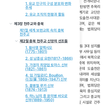
확장되었고, 제주도에서도 활발한 포덕 활동이 전개되었다.
1. 유교 인구의 구성 분포와 변화
1925년 10월, 교주의 사저는 서울에서 충남 대전군 탄방면 추목리
추세
(현재 대전 유성구 추목동)로 이전되었고, 이를 계기로 교단은
2. 유교 조직의 현황과 활동
외형을 갖추기 시작했다. 1926년부터 용호당·도솔천·사대문·
종각사무실 등을 건립하여 1929년에 완공하였으며, 같은 해
제3장 천주교와 충북
본부도 서울에서 대전으로 옮겨졌다. 1936년에는 법회당이
제1절 세계 보편교회 속의 충북
천주교
건립되어 현재 수운교 본부의 기틀이 마련되었다.
제2절 충북 천주교 신앙의 선조들
수운교 본부의 건축물 배치는 도솔천·봉령각·법회당 등 3대 성지를
1. 황사영 알렉시오
중심으로 이루어져 있고, 그 주변에는 용호당·종각·본부 사무실 등이
(1775~1801)
배치되어 있다. 본부 전체 대지의 진입 동선은 남서쪽에서 북쪽으로
2. 성 남종삼 요한(1817~1866)
형성되어 있다. 또한, 본부 사무실은 도솔천의 남쪽에 위치하며,
3. 가경자 최양업 토마스 신부
만성당 기지와 주차장이 연계되어 있다. 이 가운데 도솔천은
(1821~1861)
수운교의 중심 성지로서, 수운 최제우가 천상에서 내려와 세상을
4. 임 가밀로(C. Bouillon,
任加彌, 1869~1947) 신부
교화하기 위해 머무는 도량(道場)이라는 상징적 의미를 지닌다.
봉령각은 교조의 영령을 모시는 신성한 공간이며, 법회당은
5. 홍병철 루카 신부
(1874~1913)
신도들이 집회와 포덕(布德)을 행하는 예배 및 교육의 중심지로
6. 하느님의 종 윤의병 바오로
기능한다. 3대 성지는 수운교의 신앙 체계와 우주론, 그리고 종교적
신부(1889~1950)
상징체계와 의례 구조를 구체적으로 반영하는 핵심 시설로 간주