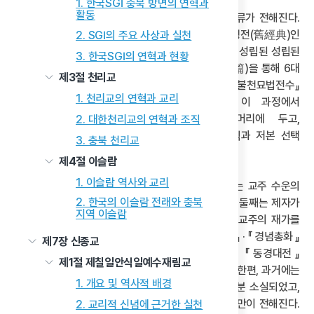
1. 한국SGI 충북 방면의 연혁과
활동
수운교는 7대 경전을 중심으로 다양한 경전과 가사류가 전해진다.
7대 경전은 수운 최제우가 1860년 득도 후 남긴 구경전(舊經典)인
2. SGI의 주요 사상과 실천
『동경대전』과 『용담유사』, 그리고 수운교 창립 이후 성립된 성립된
3. 한국SGI의 연혁과 현황
신경전(新經典)을 포함한다. 1970년 1차 성편(成篇)을 통해 6대
제3절 천리교
경전 체제가 정립되었고, 2001년 2차 성편에서는 『불천묘법전수』
1. 천리교의 연혁과 교리
가 추가되어 7대 경전 체계가 확정되었다. 이 과정에서
교리연구위원회는 『불천묘법전수』를 첫머리에 두고,
2. 대한천리교의 연혁과 조직
‘하늘님’을‘하날님’으로 통일하였고, 문헌 편집 방식과 저본 선택
3. 충북 천리교
등을 세부적으로 규정하였다.
제4절 이슬람
1. 이슬람 역사와 교리
수운교의 경전은 크게 두 유형으로 구분된다. 첫째는 교주 수운의
2. 한국의 이슬람 전래와 충북
친필 문헌이며, 대표적으로 『불천묘법천수』가 있다. 둘째는 제자가
지역 이슬람
기도나 수행 중 받은 천명을 바탕으로 강서하였다. 교주의 재가를
받아 성문화된 문헌으로, 『훈법대전』·『동도전서』·『경념총화』
제7장 신종교
·『통훈가사』 등이 이에 해당한다. 이들 문헌은 『동경대전』
제1절 제칠일안식일예수재림교
·『용담유사』와 함께 수운교 7대 경전으로 간주된다. 한편, 과거에는
1. 개요 및 역사적 배경
다양한 친필 문헌이 존재했으나 용호당 화재로 대부분 소실되었고,
일부 문헌인 『용운가』·『성법대전』·『금강대례참』 등만이 전해진다.
2. 교리적 신념에 근거한 실천