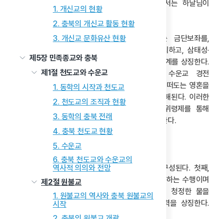
불교에서 미륵보살이 머무는 세계지만, 수운교에서는 하날님이
1. 개신교의 현황
강림하는 신성한 초월 공간으로 재해석된다.
2. 충북의 개신교 활동 현황
3. 개신교 문화유산 현황
천단은 중좌·동좌·서좌의 삼분 구조로, 중앙에는 금단보좌를,
양측에는 해(日)의 나옹과 달(月)의 수운을 배치하고, 삼태성·
제5장 민족종교와 충북
자미성·칠성도 함께 배치하여 우주적 질서와 신적 위계를 상징한다.
제1절 천도교와 수운교
천단 의례는 불교의 해원 사상을 반영하며, 수운교 경전
『불천묘법천수』에 따르면, 도솔천궁의 지상 건설은 떠도는 영혼을
1. 동학의 시작과 천도교
구제하고 극락왕생으로 인도하는 해원의 성소로 이해된다. 이러한
2. 천도교의 조직과 현황
해원 의식은 매년 4월과 10월에 열리는 합동 위령제를 통해
3. 동학의 충북 전래
구체화되며, 순국선열과 전몰군경·선망 신도를 포괄한다.
4. 충북 천도교 현황
(2) 치성 의례의 실천 요소
5. 수운교
6. 충북 천도교와 수운교의
치성 의례는 신앙인의 일상 속 실천을 중심으로 구성된다. 첫째,
역사적 의의와 전망
‘주문 봉송’은 21자의 기도문이나 ‘3·7 주문’을 암송하는 수행이며
제2절 원불교
불교의 염불과 함께 실천된다. 둘째, ‘청수봉전’은 청정한 물을
1. 원불교의 역사와 충북 원불교의
신성하게 올리는 의식으로 생명의 근원성과 치유력을 상징한다.
시작
고기류를 사용하지 않고 과일·떡·성미 등을 진설한다.
2. 충북의 원불교 개괄