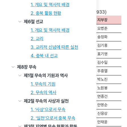
1. 개요 및 역사적 배경
표4 수운교 충북 지역 지부 및 선교원 현황(1933)
2. 충북 활동 현황
지역
구분
지부장
제6절 선교
오병준
1. 개요 및 역사적 배경
청주
송정화
2. 교리
충주
김기홍
3. 교리적 신념에 따른 실천
제천
표기영
4. 충북 내 선교
보은
김수일
제8장 무속
옥천
지부
주흥열
제1절 무속의 기원과 역사
박노진
1. 무속의 기원
괴산
노원봉
2. 무속의 역사
연종건
제2절 무속의 사상과 실천
음성
안명순
1. ‘사상’으로서 무속
신응상
2. ‘실천’으로서 충북 무속
단양
선교원
안재윤
제3절 지역별 무속 현황과 활동