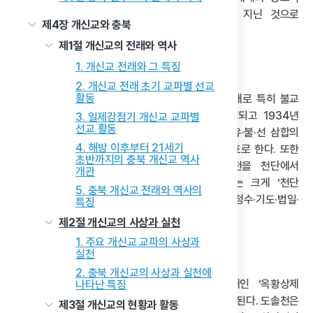
사유를 담은 시각적 표현이 문화유산적 가치를 지닌 것으로
제4장 개신교와 충북
인정받은 것이다.
제1절 개신교의 전래와 역사
2) 수운교의 의례
1. 개신교 전래와 그 특징
2. 개신교 전래 초기 교파별 선교
활동
수운교의 의례는 유교·불교·도교 전통이 융합된 형태로 특히 불교
의례와 동학 전통이 중심을 이룬다. 1933년 제정되고 1934년
3. 일제강점기 개신교 교파별
선교 활동
개정된 『수운교 전제』 총칙에 따르면, 수운교는 유·불·선 삼합의
4. 해방 이후부터 21세기
대도를 선포하며 포덕천하·광제창생·보국안민을 목표로 한다. 또한
초반까지의 충북 개신교 역사
제불제천을 숭상하고 다양한 예절과 신앙 실천을 천단에서
개관
봉행하는 것을 원칙으로 삼는다. 수운교의 의례는 크게 ‘천단
5. 충북 개신교 전래와 역사의
의례’와 ‘치성 의례’로 나뉘며, 치성 의례는 주문·청수·기도·법일·
특징
공덕미의 다섯 항목으로 구성된다.
제2절 개신교의 사상과 실천
1. 주요 개신교 교파의 사상과
(1) 천단 의례와 도솔천궁
실천
2. 충북 개신교의 사상과 실천에
수운교의 중심 성소인 도솔천궁은 하늘의 존재인 ‘옥황상제
나타난 특징
하날님’을 모시는 장소로, 천단 의례가 이곳에서 집행된다. 도솔천은
제3절 개신교의 현황과 활동