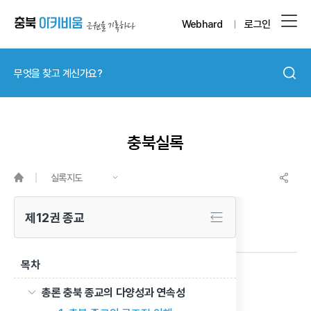
Webhard
로그인
충북실록
실록지도
제12권 종교
목차
수운교
총론 충북 종교의 다양성과 연속성
이전 글