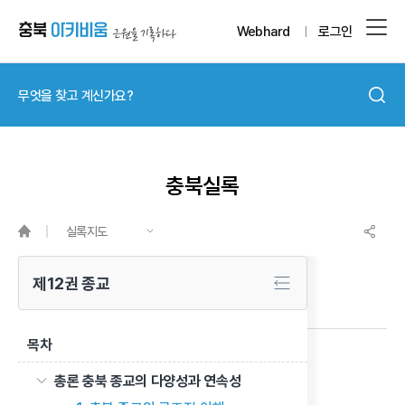
Webhard
로그인
충북실록
실록지도
제12권 종교
목차
충북 원불교의 특징
총론 충북 종교의 다양성과 연속성
이전 글