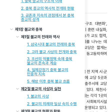
1. 충북 종교의 구조적 이해
다음 글
2. 충북 종교의 역사적 전개와 현황
3. 공존과 지속의 관점에서 본 충북
종교의 성격
현재 원불교 충북교구는 ‘교법 정신 회복’, ‘교화구조 대변화’,
제1장 불교와 충북
‘공동체 실현’을 핵심 가치로 삼아 일상 속 수행, 정기 훈련 내실화,
가족 단위 신앙공동체 형성, 열린 교당 운영, 재가·출가 교도 협력,
제1절 불교의 전래와 역사
그리고 지역 사회와 연계한 봉사 활동을 통해 은혜를 나누는 데
1. 삼국시대 불교의 전래와 충북
힘쓰고 있다. 특히 청주교당을 비롯한 각 지역 교당은 짧게는
2. 고려 불교 사상의 전개와 충북
20년부터 길게는 50~60년 동안 지역민들과 함께 동고동락하며
3. 조선의 억불정책 속에 충북
지역의 정신적 허브 역할을 자임하고 있다.
불교의 존속과 계승
4. 일제강점기 충북 불교의
충북 원불교는 청주시에 4개 교당을 제외하고는 충북 전 지역 시·군
민중적 지속
단위에 1개씩 교당이 고르게 분포되어 있다. 청주시에 교당 5곳과
5. 해방 이후 충북 불교 흐름
기관 2곳으로 원불교 시설이 가장 많고, 다음으로 충주시에 교당
제2절 불교의 사상과 실천
2곳과 기관 2곳, 진천군에 교당 1곳과 기관 3곳이 있다. 제천시·
보은군·옥천군·영동군·증평군·괴산군·음성군·단양군에는 각각 1곳의
1. 불교의 사상
교당이 있다. 시설의 종류는 총 16곳의 교당 외에 사회복지시설
2. 불교의 의례와 일상 속의 수행
3곳, 아동복지시설 2곳, 의료기관 1곳, 교육원 1곳이 운영되고 있다.
제3절 불교의 현황과 활동