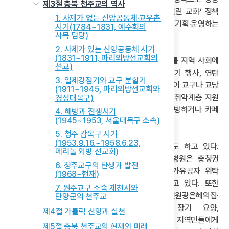
제3절 충북 천주교의 역사
교화를 해 나가고자 노력하며, 교구의 ‘열린 교당·열린 교화’ 정책
1. 사제가 없는 신앙공동체·교우촌
아래 대부분의 교당과 기관이 함께하는 프로그램을 기획·운영하는
시기(1784~1831, 예수회의
사목 담당)
방식으로 구현되고 있다.
2. 사제가 있는 신앙공동체 시기
(1831~1911, 파리외방선교회의
충북의 원불교는 원불교 사상의 핵심 가치인 ‘은혜’를 지역 사회에
선교)
나누는 활동을 적극적으로 펼치고 있다. 김치 나누기 행사, 연탄
3. 일제강점기와 교구 분할기
나눔 행사, 지역민을 위한 음악회·바자회·재능기부 등이 교구나 교당
(1911~1945, 파리외방선교회와
차원에서 상시로 개최하고 있다. 또한 재난 구호 및 취약계층 지원
경성대목구)
활동, 지역민들이 교당 공간을 활용할 수 있도록 개방하거나 카페
4. 해방과 전쟁시기
(1945~1953, 서울대목구 소속)
공간으로 제공하기도 한다.
5. 청주 감목구 시기
(1953.9.16.~1958.6.23,
전문적인 의료 및 요양 서비스를 제공하는 역할도 하고 있다.
메리놀 외방 선교회)
의료법인 원광의료재단 소속의 청주원광효도요양병원은 충청권
6. 청주교구의 탄생과 발전
유일의 요양병원형 호스피스 병동을 운영하며 국가유공자 위탁
(1968~현재)
진료를 담당하는 등 노인 의료 서비스를 제공하고 있다. 또한
7. 원주교구 소속 제천시와
사회복지법인 은혜원이 운영하는 진천원광은혜의집·
단양군의 천주교
진천군립치매전문요양원·생거진천노인복지센터는 장기 요양,
제4절 가톨릭 신앙과 실천
주야간 보호, 치매 전담 등 다양한 사회복지 서비스를 지역민들에게
제5절 충북 천주교의 현재와 미래