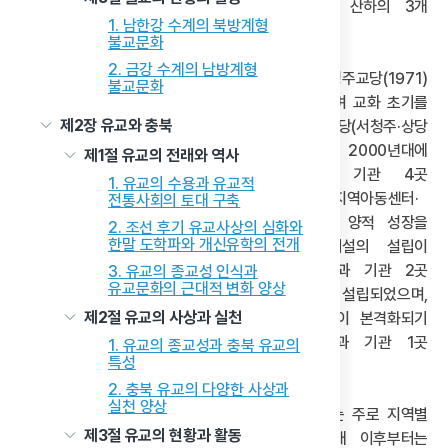
청주원광효도요양병원이나 사회복지법인 은혜원 산하의 3개
1. 남한강 수계의 북방계형
사회복지시설은 상당한 규모를 갖추고 있다.
불교문화
2. 금강 수계의 남방계형
역사적 특징을 요약하면 다음과 같다. 1970년대 청주교당(1971)
불교문화
을 포함하여 3곳의 교당(청주·제천·충주)이 설립되며 교화 초기를
제2장 유교와 충북
이루었다. 1980년대 및 1990년대에는 각 3곳의 교당(서청주·상당
·영동 / 옥천·보은·음성)이 꾸준히 설립되었고, 2000년대에
제1절 유교의 전래와 역사
들어서면서 교당 4곳(단양·진천·증평·오창)과 기관 4곳
1. 유교의 수용과 유교적
(진천원광은혜의집·생거진천노인복지센터·청주원광지역아동센터·
전통사회의 토대 구축
충주은혜지역아동센터)이 설립되어 가장 활발한 양적 성장을
2. 조선 후기 유교사상의 심화와
한말 도학파와 개신유학의 전개
보였다. 이 시기부터 사회복지시설·병원·문화시설의 설립이
본격화되었다. 2010년대는 교당 1곳(성무교당)과 기관 2곳
3. 유교의 종교성 인식과
유교문화의 근대적 변화 양상
(충주차문화인성교육원·청주원광효도요양병원)이 설립되었으며,
제2절 유교의 사상과 실천
충북 지역에 있는 군·경 관련 시설에 교당 설립이 본격화되기
시작했다. 2020년대는 교당 2곳(문무대·정은)과 기관 1곳
1. 유교의 종교성과 충북 유교의
특성
(진천군립치매전문요양원)이 설립되었다.
2. 충북 유교의 다양한 사상과
실천 양상
충북 교화 초반인 1970년대부터 2000년대까지는 주로 지역별
제3절 유교의 현황과 활동
거점 교당 설립 위주로 확장되었다. 2000년대 이후부터는