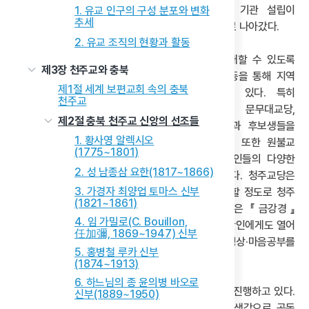
사회복지시설·병원·문화 시설 등 다양한 형태의 기관 설립이
1. 유교 인구의 구성 분포와 변화
추세
활발해지며 지역 사회 공헌 활동을 확대하는 방향으로 나아갔다.
2. 유교 조직의 현황과 활동
충북 원불교 각 교당은 일반인이 교당을 쉽게 왕래할 수 있도록
제3장 천주교와 충북
‘열린 교당’을 지향하며, 교리 강습회, 명상, 차담 등을 통해 지역
제1절 세계 보편교회 속의 충북
주민들에게 원불교를 알리는 활동을 전개하고 있다. 특히
천주교
공군사관학교의 성무교당, 육군학생군사학교의 문무대교당,
제2절 충북 천주교 신앙의 선조들
중앙경찰학교의 정은교당 등 군·경시설에서 장병과 후보생들을
1. 황사영 알렉시오
대상으로 한 교화 활동도 활발하게 전개해 왔다. 또한 원불교
(1775~1801)
가르침의 핵심이라 할 수 있는 ‘마음공부’를 일반인들의 다양한
2. 성 남종삼 요한(1817~1866)
욕구나 관심에 접목해 대중화하려는 노력도 보였다. 청주교당은
3. 가경자 최양업 토마스 신부
선방 및 마음 공부방을 통하여 재가·출가자를 양성할 정도로 청주
(1821~1861)
지역에 깊은 교화의 뿌리를 두고 있다. 증평교당은 『금강경』
4. 임 가밀로(C. Bouillon,
·『수심결』 등 경전 강독 모임을 교도뿐만 아니라 일반인에게도 열어
任加彌, 1869~1947) 신부
교리 공부를 제공하고 있고, 충주교당은 차·요가·명상·마음공부를
5. 홍병철 루카 신부
접목한 프로그램을 개발하고 있다.
(1874~1913)
6. 하느님의 종 윤의병 바오로
공동 교화 활성화를 위한 노력을 충북교구 차원에서 진행하고 있다.
신부(1889~1950)
충북의 원불교는 16개 교당이 하나의 교당이라는 생각으로 공동