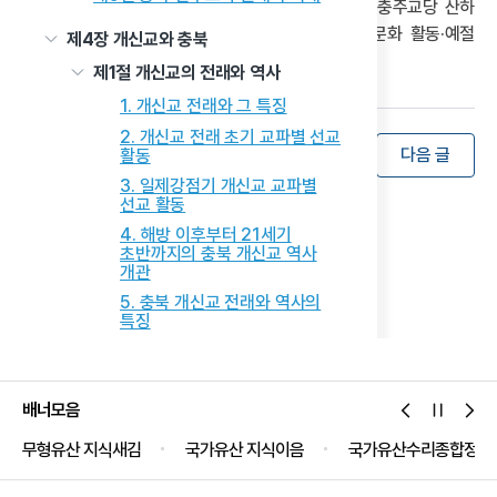
제공한다. 한편 청주교당 산하 원광지역아동센터와 충주교당 산하
은혜지역아동센터, 차문화인성교육원은 아동 교육·문화 활동·예절
제4장 개신교와 충북
및 인성교육 등을 제공한다.
제1절 개신교의 전래와 역사
1. 개신교 전래와 그 특징
2. 개신교 전래 초기 교파별 선교
목록
이전 글
다음 글
활동
3. 일제강점기 개신교 교파별
선교 활동
4. 해방 이후부터 21세기
초반까지의 충북 개신교 역사
개관
5. 충북 개신교 전래와 역사의
특징
제2절 개신교의 사상과 실천
1. 주요 개신교 교파의 사상과
실천
배너모음
2. 충북 개신교의 사상과 실천에
무형유산 지식새김
국가유산 지식이음
국가유산수리종합정보
나타난 특징
제3절 개신교의 현황과 활동