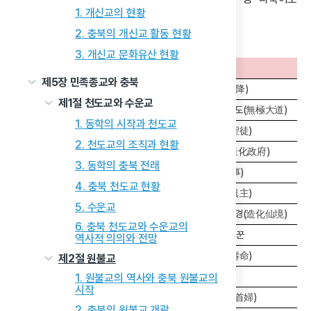
1. 개신교의 현황
번역되어 국제적 포교 활동의 기반을 제공하고 있다.
2. 충북의 개신교 활동 현황
표7 도전 편목
3. 개신교 문화유산 현황
순번
내용
제5장 민족종교와 충북
제1편
증산 상제의 탄강(誕降)
제1절 천도교와 수운교
제2편
중통인의(中通人義)와 무극대도(無極大道)
1. 동학의 시작과 천도교
제3편
도문(道門)과 성도(聖徒)
2. 천도교의 조직과 현황
제4편
신도(神道)와 조화정부(造化政府)
3. 동학의 충북 전래
제5편
천지공사(天地公事)
4. 충북 천도교 현황
제6편
도통(道統)과 진주(眞主)
5. 수운교
제7편
후천개벽(後天開闢)과 조화선경(造化仙境)
6. 충북 천도교와 수운교의
제8편
천하사(天下事) 일꾼
역사적 의의와 전망
제9편
복록(福祿)과 수명(壽命)
제2절 원불교
제10편
어천(御天)
1. 원불교의 역사와 충북 원불교의
시작
제11편
태모(太母) 고수부(高首婦)
2. 충북의 원불교 개괄