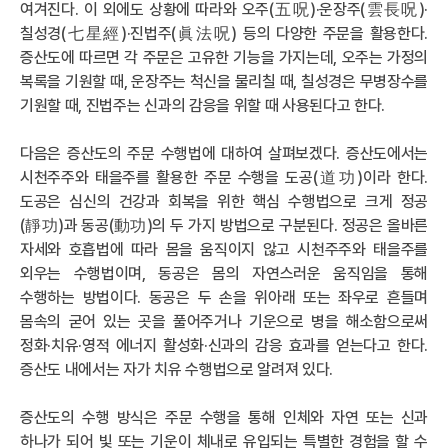
여겨진다. 이 외에도 상황에 따라와 오주(五呪)·운장주(雲長呪)·
칠성경(七星經)·진법주(眞法呪) 등의 다양한 주문을 활용한다.
증산도에 따르면 각 주문은 고유한 기능을 가지는데, 오주는 가정의
복록을 기원할 때, 운장주는 척신을 물리칠 때, 칠성경은 무병장수를
기원할 때, 진법주는 신과의 감응을 위할 때 사용된다고 한다.
다음은 증산도의 주문 수행법에 대하여 살펴보겠다. 증산도에서는
시천주주와 태을주를 활용한 주문 수행을 도공(道功)이라 한다.
도공은 심신의 건강과 회복을 위한 핵심 수행법으로 크게 정공
(靜功)과 동공(動功)의 두 가지 방법으로 구분된다. 정공은 올바른
자세와 호흡법에 따라 몸을 움직이지 않고 시천주주와 태을주를
외우는 수행법이며, 동공은 몸의 자연스러운 움직임을 통해
수행하는 방법이다. 동공은 두 손을 위아래 또는 좌우로 흔들며
몸속의 굳어 있는 곳을 풀어주거나 기운으로 병을 해소함으로써
정화·치유·영적 에너지 활성화·신과의 감응 효과를 얻는다고 한다.
증산도 내에서는 자가 치유 수행법으로 알려져 있다.
증산도의 수행 방식은 주문 수행을 통해 인체와 자연 또는 신과
하나가 되어 빛 또는 기운이 체내로 유입되는 특별한 경험을 할 수