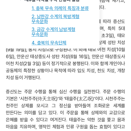
내어 읽음으로써 모든 신자들이 진리의 본질을 마음에 새기고,
신앙인의 결의를 다져 상제와 태모께 바치는 기도문이다.
1. 충북 무속 의례의 특징과 분류
2. 남한강 수계의 북방계형
무속문화
증산도의 연중 주요 의례 행사는 매년 음력 날짜에 따라 증산도
교육문화회관 내 태을궁에서 치성 의례로 거행되며, 특히 5대
3. 금강 수계의 남방계형
무속문화
치성이 중심을 이룬다. 5대 치성은 정삼 치성(정월 초3일), 태모
성탄 치성(3월 26일), 상제 어천 치성(6월 24일), 상제 성탄 치성
4. 충북의 무속단체
(9월 19일), 동지 치성으로 구성된다. 이 외에 태모 어천 치성(10월
6일), 안운산 태상종도사 성탄 치성(6월 16일), 안운산 태상종도사
어천 치성(2월 3일) 등이 정기적으로 봉행된다. 이와 함께 개인이나
공동체의 특정한 상황이나 목적에 따라 입도 치성, 천도 치성, 개창
치성 등이 거행된다.
증산도는 주문 수행을 통해 심신 수행을 실천한다. 주문 수행의
기본은 ‘시천주주(侍天主呪)’와 ‘태을주(太乙呪)’이다. 시천주주는
천주인 상제를 모시고 그 정신을 받아들여 조화로운 세계를
만든다는 의미를 담고 있다. 이 주문을 통해 상제와의 교감으로
은혜를 받을 수 있다고 여겨진다. 태을주는 악한 것을 쫓고 몸과
마음을 치유하며, 영적인 체험과 인류 구원을 돕는 효험이 있다고