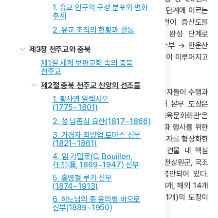
1. 유교 인구의 구성 분포와 변화
휴게기를 거치면서 인류 구원법인 의통(醫統) 준비 단계에 이르는
추세
시기이다. ‘3변 도운’은 1974년 안운산과 안경전이 증산도를
2. 유교 조직의 현황과 활동
창도한 시기로, 현재 증산도의 본격적 출발 및 완성 단계로
간주된다. 따라서 증산도는 ‘증산 상제 → 태모 고수부 → 안운산
제3장 천주교와 충북
태상종도사 → 안경전 종도사’로 이어지는 종통 계승이 이루어지고
제1절 세계 보편교회 속의 충북
있음을 강조한다.
천주교
제2절 충북 천주교 신앙의 선조들
증산도의 주요 종교 및 문화 시설인 ‘도장(道場)’은 신자들이 수행과
1. 황사영 알렉시오
진리 공부를 이행하는 신앙의 중심 공간이다. 현재 본부 도장은
(1775~1801)
대전광역시 서구에 위치하며, 인근의 ‘증산도 교육문화회관’은
2. 성 남종삼 요한(1817~1866)
신자들을 위한 전문 교육 프로그램 운영, 공연 및 문화 행사를 위한
3. 가경자 최양업 토마스 신부
다목적 공간으로 활용되고 있다. 이 건물은 ‘증(甑)’ 자를 형상화한
(1821~1861)
시루 모양의 독특한 건축 양식이 특징이다. 또한 건물 내 핵심
4. 임 가밀로(C. Bouillon,
공간인 ‘태을궁’에는 상제 강증산, 태모 고수부, 태을천상원군, 국조
任加彌, 1869~1947) 신부
단군왕검, 도모(안운산 태상종도사의 부인) 등이 봉안되어 있다.
5. 홍병철 루카 신부
증산도 공식 홈페이지 자료에 따르면, 현재 국내 128개, 해외 14개
(1874~1913)
(미국 10개, 일본 4개, 필리핀·인도네시아·독일 각 1개)의 도장이
6. 하느님의 종 윤의병 바오로
신부(1889~1950)
운영되고 있다.