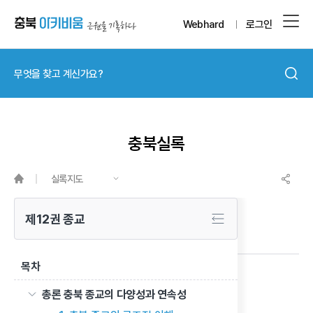
Webhard
로그인
충북실록
실록지도
제12권 종교
목차
증산도
총론 충북 종교의 다양성과 연속성
이전 글