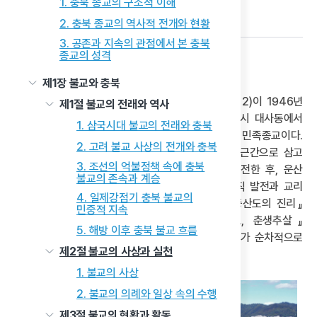
1. 충북 종교의 구조적 이해
다음 글
2. 충북 종교의 역사적 전개와 현황
3. 공존과 지속의 관점에서 본 충북
종교의 성격
1) 교단 발전과 조직 활동
제1장 불교와 충북
증산도는 운산 안세찬(雲山 安世燦, 1922~2012)이 1946년
제1절 불교의 전래와 역사
충남 서산 전도 활동을 시작한 이후, 1974년 대전시 대사동에서
1. 삼국시대 불교의 전래와 충북
그의 아들 안경전(安耕田)과 함께 창립한 한국의 민족종교이다.
2. 고려 불교 사상의 전개와 충북
강증산을 상제로 신앙하며, 그의 가르침을 교리의 근간으로 삼고
3. 조선의 억불정책 속에 충북
있다. 1978년 대전시 선화동으로 도장 본부를 이전한 후, 운산
불교의 존속과 계승
안세찬과 그의 아들 안경전을 중심으로 교단의 조직 발전과 교리
4. 일제강점기 충북 불교의
체계화가 본격적으로 이루어졌다. 이 과정에서 『증산도의 진리』
민중적 지속
(1981)·『증산도 도전』(1992)·『천지의 도, 춘생추살』
5. 해방 이후 충북 불교 흐름
(2007)·『환단고기』(2011) 등 주요 경전과 교리서가 순차적으로
제2절 불교의 사상과 실천
발간되면서 체계적인 교리 기반이 마련되었다.
1. 불교의 사상
2. 불교의 의례와 일상 속의 수행
제3절 불교의 현황과 활동