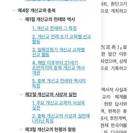
학술대회 등을 주최하고 있으며, 개벽 문화 북콘서트, 환단고기
제4장 개신교와 충북
북콘서트, 콜로퀴엄 등의 학술·문화 행사를 정기적으로 개최하고
있다.
제1절 개신교의 전래와 역사
1. 개신교 전래와 그 특징
2) 증산도의 교리와 신앙 체계
2. 개신교 전래 초기 교파별 선교
활동
증산도의 교리 체계는 증산도의 핵심 경전인 『도전(道典)』을
3. 일제강점기 개신교 교파별
중심으로 구성되어 있다. 『도전』은 1992년 초판 발간 이후
선교 활동
지속적으로 수정·보완하여 2003년에 완간본이 간행되었으며, 상제
4. 해방 이후부터 21세기
초반까지의 충북 개신교 역사
강증산과 태모 고수부의 생애와 가르침을 체계적으로 기록하고
개관
있다.
5. 충북 개신교 전래와 역사의
특징
이 경전은 교단 내에서 신앙과 교리의 기준이 되며, 역사적 사실과
제2절 개신교의 사상과 실천
신앙적 해석을 바탕으로 증산도의 세계관과 교리 체계를
1. 주요 개신교 교파의 사상과
종합적으로 정리하고 있다. 이 경전은 50년 간의 현장 답사와
실천
증산의 주요 종도들의 증언을 토대로 편찬되었으며, 편목은 총
2. 충북 개신교의 사상과 실천에
11편으로 구성되어 있다. 이는 증산의 탄강부터 천지공사, 후천개벽,
나타난 특징
태모 고수부에 이르는 포괄적 내용을 담고 있다. 현재 한국어를
제3절 개신교의 현황과 활동
비롯하여 영어, 독일어, 일본어, 중국어, 러시아어 등 다국어로