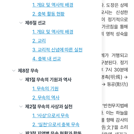
1. 개요 및 역사적 배경
증산도의 종교 문화 활동은 도장을 중심으로 전개된다. 도장은 상제
증산, 태모 고수부를 비롯한 많은 천지신명을 모시는 신성한
2. 충북 활동 현황
장소로서 다층적 기능을 수행한다. 도장은 신자들이 정기적으로
제6절 선교
모여 치성을 올리는 종교 의례 공간이며, 종도사의 가르침을 통해
1. 개요 및 역사적 배경
진리를 깨닫고 학습하는 교육 공간이다. 또한 개인의 영적 성숙을
2. 교리
추구하는 수행 공간으로의 역할을 담당한다.
3. 교리적 신념에 따른 실천
현재 증산도의 모든 국내외 도장에서는 치성 의례가 거행되고
4. 충북 내 선교
있으며, 이는 크게 정기 치성과 비정기 치성으로 구분된다. 정기
치성은 매주 일요일 오전 10시 30분과 수요일 오후 7시 30분에
제8장 무속
정례적으로 거행되며, 주요 의례 절차는 ‘봉청수 → 명촉(明燭) →
제1절 무속의 기원과 역사
읍배(揖拜)→ 사배심고(四拜心告) → 심고문 봉독 → 동공(動功)
1. 무속의 기원
과 정공(靜功) → 폐장(閉場)’ 순서로 이루어진다.
2. 무속의 역사
의례 시 행하는 사배심고는 증산도의 기본 예법으로, ‘반천무지법배
제2절 무속의 사상과 실천
(攀天撫地法拜)’이라는 독특한 절 법을 사용한다. 이는 하늘을
1. ‘사상’으로서 무속
받들고 땅을 어루만지는 형상의 동작을 취하여 상제를 향해 감사의
2. ‘실천’으로서 충북 무속
마음을 표하는 배례법이다. 또한 의례 중 ‘심고문(心告文)’을 소리
제3절 지역별 무속 현황과 활동