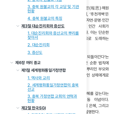
3. 충북 원불교의 각 교당 및 기관
증산도의 교리는 후천개벽·원시반본(原始返本)·보은(報恩)·해원
현황
(解.)·상생(相生) 이념을 중심으로 전개된다. 먼저, ‘후천개벽’은
4. 충북 원불교의 특징
증산 사상의 구원관을 나타내는 핵심 개념으로 자연·문명·인간
제3절 대순진리회와 증산도
차원에서 창조·통합·성숙의 과정을 거쳐 우주와 인간 사회가
조화로운 새시대로 전환되는 우주적 변혁을 의미한다. 이는 단순한
1. 대순진리회와 증산교의 뿌리를
찾아서
종말론이 아닌 우주의 진화 과정에서 필연적으로 도래하는
이상세계의 실현을 지향하는 것임을 나타낸다.
2. 대순진리회
3. 증산도
다음으로 ‘원시반본’이란 ‘시원을 살펴서 근본으로 되돌아간다’는
제6장 여러 종교
의미로, 단순한 복고주의를 넘어 우주의 자연스러운 순환 법칙에
따른 필연적 과정으로 이해할 수 있다. 이는 생명의 뿌리인 부모와
제1절 세계평화통일가정연합
조상, 역사의 뿌리인 민족 문화와 전통, 신앙의 뿌리인 상제에게로
1. 역사와 교리
돌아가는 삼중적 차원에서 구현된다.
2. 세계평화통일가정연합의 충북
선교
‘보은’은 자신의 근본과 덕을 베풀어 준 존재에게 은혜를 갚는다는
3. 충북 가정연합 교회의 연혁과
의미로, 원시반본을 실현하기 위한 기초적 행동 이념이다.
현황
증산도에서는 모든 존재가 천지 부모의 은혜, 조상의 은혜, 그리고
제2절 한국SGI
수많은 관계망 속에서 받은 은혜 위에서 생존한다고 설명한다.