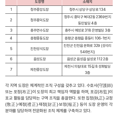
도장명
소재지
1
청주중앙도장
청주시 상당구 상당로 134
청주시 흥덕구 복대2동 2369번지
2
청주흥덕도장
동민빌딩 4층
3
충주연수도장
충주시 예성로 318 은영빌딩 3층
4
증평중동도장
증평군 증평읍 중동리 106-1번지
진천군 진천읍 문화로 329 (성석리
5
진천성석도장
546번지)
6
음성도장
음성군 음성읍 설성로 112 2층
제천시 의림대로 15길 8 성화빌딩
7
제천중앙도장
3층
각 지역 도장은 체계적인 조직 구성을 갖추고 있다. 수호사(守護師)
또는 포정(布正)이 도장의 최고 책임자 역할을 하며, 포감(布監)이
포교 활동을 담당하는 구역 조직을 총괄한다. 또한 집정(執正)·교정
(敎正)·예정(禮正)·재정(財正)·보정(報正) 등이 도장 운영의 각
분야를 담당하여 전문화된 조직 체계를 구축하고 있다.