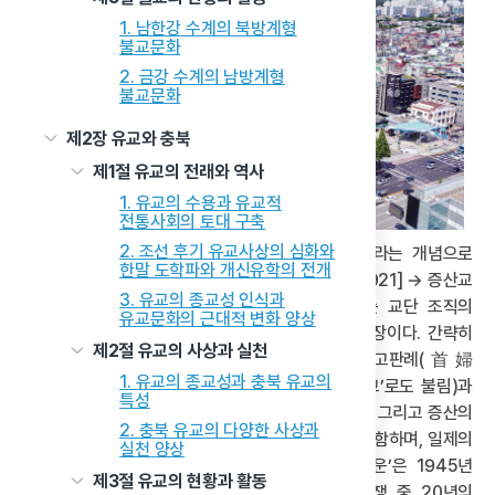
1. 남한강 수계의 북방계형
불교문화
2. 금강 수계의 남방계형
불교문화
제2장 유교와 충북
제1절 유교의 전래와 역사
1. 유교의 수용과 유교적
전통사회의 토대 구축
2. 조선 후기 유교사상의 심화와
증산도는 교단 발전 역사를 ‘3변 도운(道運)’이라는 개념으로
한말 도학파와 개신유학의 전개
설명한다. 이는 ‘선(仙)[1911] →보천교(普天敎)[1921] → 증산교
3. 유교의 종교성 인식과
(甑山敎)[1945] → 증산도[1974]’로 이어지는 교단 조직의
유교문화의 근대적 변화 양상
변천과정을 통해 증산의 가르침이 계승되었다는 입장이다. 간략히
제2절 유교의 사상과 실천
살펴보면, ‘1변 도운’은 증산 사후(1909) 수부 고판례(首婦
1. 유교의 종교성과 충북 유교의
高判禮)가 1911년 창립한 ‘선’(‘선도’ 또는 ‘태을교’로도 불림)과
특성
차경석(車京石, 1880~1936)의 보천교 활동 시기, 그리고 증산의
2. 충북 유교의 다양한 사상과
주요 제자들이 주축이 된 독립운동과 도장 활동을 포함하며, 일제의
실천 양상
탄압으로 교단이 해체되면서 종료되었다. ‘2변 도운’은 1945년
제3절 유교의 현황과 활동
안운산의 증산교 대부흥기부를 시작으로, 6·25전쟁 중 20년의