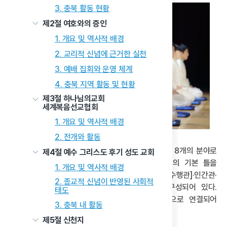
3. 충북 활동 현황
제2절 여호와의 증인
1. 개요 및 역사적 배경
2. 교리적 신념에 근거한 실천
3. 예배 집회와 운영 체계
4. 충북 지역 활동 및 현황
제3절 하나님의교회
세계복음선교협회
1. 개요 및 역사적 배경
2. 전개와 활동
증산도는 위의 기본 교리를 팔관법(八觀法)이라는 8개의 분야로
제4절 예수 그리스도 후기 성도 교회
체계적으로 정리하여 신자들의 신앙과 수행 실천의 기본 틀을
1. 개요 및 역사적 배경
제공한다. 팔관법은 상제관·수부관·우주관·신관[수행관]·인간관·
2. 종교적 신념이 반영된 사회적
천지공사·대두목관[구원관]·일꾼관[후천선경]으로 구성되어 있다.
태도
각 관법은 독립적인 주제를 다루면서도 유기적으로 연결되어
3. 충북 내 활동
증산도 교리의 전체적 세계관을 형성한다.
제5절 신천지