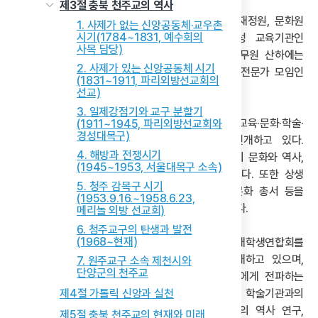
제3절 충북 천주교의 역사
증산도 본부 종무원에는 포교원, 교육원, 총무원, 재정원, 문화원
1. 사제가 없는 신앙공동체·교우촌
시기(1784~1831, 예수회의
등이 설치되어 있으며, 종무의회와 성직자 양성 교육기관인
사목 담당)
증산도대학교(1984년 출범)가 운영되고 있다. 종무원 산하에는
2. 사제가 있는 신앙공동체 시기
연령별 계층 조직과 교수·의사·기업인·법조인 등의 전문가 모임인
(1831~1911, 파리외방선교회의
증산사상연구회도 구성되어 있다.
선교)
3. 일제강점기와 교구 분할기
현재 증산도는 다양한 부설 기관을 통해 수행·교육·문화·학술·
(1911~1945, 파리외방선교회와
경성대목구)
사회봉사 등 여러 분야에서 활발한 활동을 전개하고 있다.
4. 해방과 전쟁시기
대표적으로 STB 상생방송국은 증산도 사상, 한국의 문화와 역사,
(1945~1953, 서울대목구 소속)
지식·교양 등 다양한 프로그램을 제작·방영하고 있다. 또한 상생
5. 청주 감목구 시기
출판사를 통해서 경전 출판 및 번역과 교리서, 문화 총서 등을
(1953.9.16.~1958.6.23,
출판하고 있으며, 기관지 『월간 개벽』을 발행하고 있다.
메리놀 외방 선교회)
6. 청주교구의 탄생과 발전
(1968~현재)
대외 사회 활동으로는 상생봉사단과 증산도 대학생연합회를
중심으로 환경보호 및 지역사회 봉사활동을 전개하고 있으며,
7. 원주교구 소속 제천시와
단양군의 천주교
문화예술단은 공연과 예술로 수행과 문화를 대중에게 전파하는
제4절 가톨릭 신앙과 실천
역할을 한다. 이외에도 상생문화연구소 및 여러 학술기관과의
협력을 통해 증산도 사상 연구 및 번역, 한국인의 역사 연구,
제5절 충북 천주교의 현재와 미래