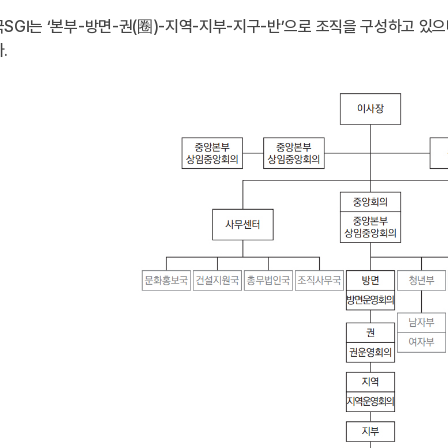
SGI는 ‘본부-방면-권(圈)-지역-지부-지구-반’으로 조직을 구성하고 있
.