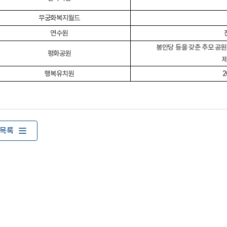
무궁화복지월드
연수원
봉안당 등을 갖춘 추모 공
평화공원
제
행복유치원
2
목록