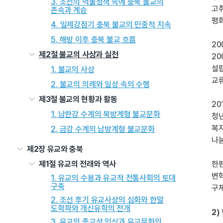
3. 조선의 억불정책 속에 충북 불교의
고
존속과 계승
평
4. 일제강점기 충북 불교의 민중적 지속
5. 해방 이후 충북 불교 흐름
20
제2절 불교의 사상과 실천
20
설
1. 불교의 사상
교
2. 불교의 의례와 일상 속의 수행
제3절 불교의 현황과 활동
2
1. 남한강 수계의 북방계형 불교문화
청
복지
2. 금강 수계의 남방계형 불교문화
나눔
제2장 유교와 충북
제1절 유교의 전래와 역사
한편
변혁
1. 유교의 수용과 유교적 전통사회의 토대
구축
구체
2. 조선 후기 유교사상의 심화와 한말
도학파와 개신유학의 전개
2)
3. 유교의 종교성 인식과 유교문화의