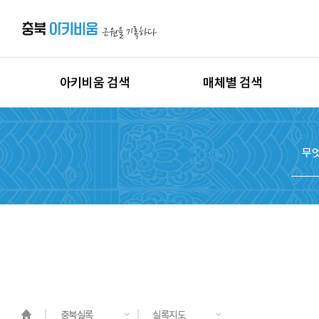
아키비움 검색
매체별 검색
상세검색
이미지
지역별 검색
동영상
시대별 검색
음원
종목별 검색
문서
도면
3D
원시자료
충북실록
실록지도