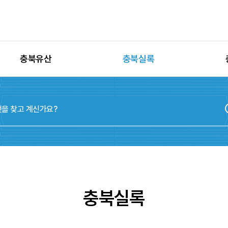
충북유산
충북실록
유산별 고시정보
충청북도지
유산별 보수정비
실록지도
유산별 현상변경
디지털연표
유산별 학술자료
위원회
충북실록