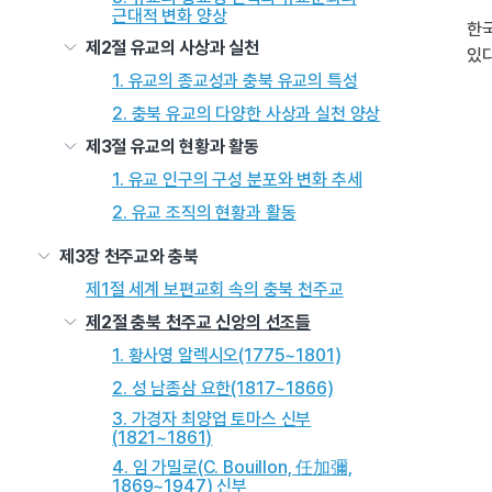
근대적 변화 양상
한국
제2절 유교의 사상과 실천
있다
1. 유교의 종교성과 충북 유교의 특성
2. 충북 유교의 다양한 사상과 실천 양상
제3절 유교의 현황과 활동
1. 유교 인구의 구성 분포와 변화 추세
2. 유교 조직의 현황과 활동
제3장 천주교와 충북
제1절 세계 보편교회 속의 충북 천주교
제2절 충북 천주교 신앙의 선조들
1. 황사영 알렉시오(1775~1801)
2. 성 남종삼 요한(1817~1866)
3. 가경자 최양업 토마스 신부
(1821~1861)
4. 임 가밀로(C. Bouillon, 任加彌,
1869~1947) 신부