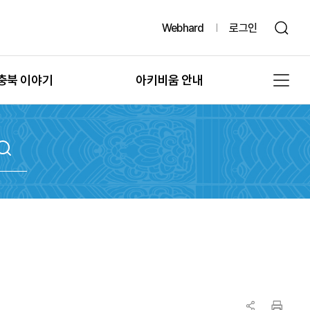
Webhard
로그인
충북 이야기
아키비움 안내
그때, 그 시절의 충북
공지사항
또 다른 기록, 발굴
아키비움 소개
문화유산의 과거여행
이용방법
문화유산의 보존
자료통계
충북 법규정보
원문자료 신청
충북 언론보도
분쟁조정 신청
충북 도서정보
기록물 수집 안내