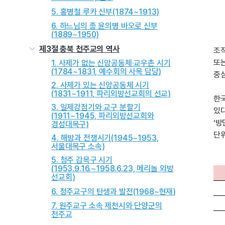
5. 홍병철 루카 신부(1874~1913)
6. 하느님의 종 윤의병 바오로 신부
(1889~1950)
제3절 충북 천주교의 역사
조직
또는
1. 사제가 없는 신앙공동체·교우촌 시기
(1784~1831, 예수회의 사목 담당)
중
2. 사제가 있는 신앙공동체 시기
(1831~1911, 파리외방선교회의 선교)
한국
3. 일제강점기와 교구 분할기
있다
(1911~1945, 파리외방선교회와
‘방
경성대목구)
단위
4. 해방과 전쟁시기(1945~1953,
서울대목구 소속)
5. 청주 감목구 시기
(1953.9.16.~1958.6.23, 메리놀 외방
선교회)
6. 청주교구의 탄생과 발전(1968~현재)
7. 원주교구 소속 제천시와 단양군의
천주교