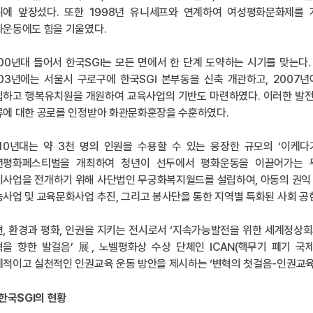
취에 앞장섰다. 또한 1998년 유니세프와 연계하여 여성평화문화제를 
화운동에도 힘을 기울였다.
00년대 들어서 한국SGI는 모든 면에서 한 단계 도약하는 시기를 맞는다
03년에는 서울시 구로구에 한국SGI 본부동을 신축 개관하고, 2007
립하고 행복유치원을 개원하여 교육사업의 기반도 마련하였다. 이러한 발전
류에 대한 공로를 인정받아 화관문화훈장을 수훈하였다.
010년대는 약 3천 명의 인원을 수용할 수 있는 웅장한 규모의 ‘이케
년평화페스티벌을 개최하여 청년이 선두에서 평화운동을 이끌어가는 무대
사업을 전개하기 위해 사단법인 무궁화복지월드를 설립하여, 아동의 권익 
사업 및 교육문화사업 추진, 그리고 봉사단을 통한 지역별 특화된 사회 공
, 환경과 평화, 인권을 지키는 전시로서 ‘지속가능발전을 위한 세계정상회
을 향한 발걸음’ 展, 노벨평화상 수상 단체인 ICAN(핵무기 폐기 국
적이고 실천적인 인권교육 운동 방안을 제시하는 ‘변혁의 첫걸음-인권교육의
 한국SGI의 현황