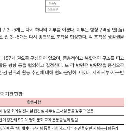
 지구 3∼5개는 다시 하나의 지부를 이룬다. 지부는 행정구역상 면(面)
로, 권 3∼5개는 다시 방면으로 조직을 형성한다. 각 조직은 생활권을
면, 157개 권으로 구성되어 있으며, 중층적이고 복합적인 구조를 띠고
활동 방향 등을 협의하고 결정한다. 또 각 방면은 방면장을 중심으로
·권 단위의 활동 추진에 대해 협의·운영하고 있다. 지역·지부·지구·반
주요 기관 현황
활동사항
해 강당·회의실
·전시실
·접견실
·사무실
·도서실 등을 갖추고 있음
년에 창간해 SGI의 평화
·문화
·교육 운동을 널리 알림
운영하여 음악회
·세미나
·전시회 등을 개최하고 지역 주민을 위한 사회봉사 활동의