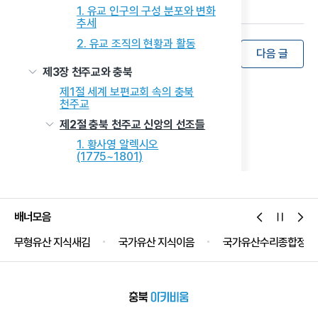
1. 유교 인구의 구성 분포와 변화
추세
2. 유교 조직의 현황과 활동
목록
이전 글
다음 글
제3장 천주교와 충북
제1절 세계 보편교회 속의 충북
천주교
제2절 충북 천주교 신앙의 선조들
1. 황사영 알렉시오
(1775~1801)
2. 성 남종삼 요한(1817~1866)
3. 가경자 최양업 토마스 신부
(1821~1861)
배너모음
4. 임 가밀로(C. Bouillon,
任加彌, 1869~1947) 신부
무형유산 지식새김
국가유산 지식이음
국가유산수리종합정보
5. 홍병철 루카 신부
(1874~1913)
6. 하느님의 종 윤의병 바오로
신부(1889~1950)