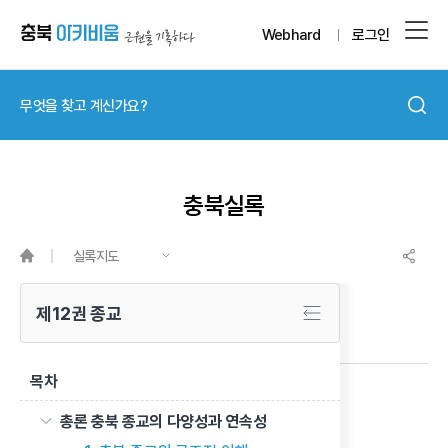
Webhard
로그인
충북실록
실록지도
제12권 종교
목차
충북 활동 현황
총론 충북 종교의 다양성과 연속성
이전 글