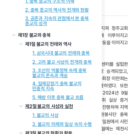
1. 충북 종교의 구조적 이해
다음 글
2. 충북 종교의 역사적 전개와 현황
3. 공존과 지속의 관점에서 본 충북
종교의 성격
충북 지역에서는 청주시 흥덕구 서부로의 맛디아지파 청주교회
제1장 불교와 충북
(담임 변재준)를 중심으로 포교 활동이 활발하게 이루어지고
있으며, 제천과 충주 등 인근 지역 교회들도 조직적 활동을 이어지고
제1절 불교의 전래와 역사
있다.
1. 삼국시대 불교의 전래와 충북
2. 고려 불교 사상의 전개와 충북
신천지예수교 제천교회는 2009년 시온기독교선교센터를 설립한
3. 조선의 억불정책 속에 충북
이후 신도 규모가 확대 되면서 2012년경 교회로 승격되었고,
불교의 존속과 계승
2025년 2월 16일에는 신천지예수교 증거막성전 총회장 이만희는
4. 일제강점기 충북 불교의
제천교회를 직접 방문하여 정오 예배 설교를 진행하였다. 또한
민중적 지속
제천교회는 지역 사회와의 접촉면을 넓히기 위해 2024년 9월
5. 해방 이후 충북 불교 흐름
삼한의 초록길 일대에서 ‘2024 신천지 계시 성취 실상 증거
제2절 불교의 사상과 실천
대성회’를 홍보하기 위한 거리 행진 및 카퍼레이드를 진행하며 지역
내 홍보 활동을 강화하였다. 더불어 신천지 자원봉사단 충북
1. 불교의 사상
제천제부는 2025년 여름철을 맞아 신백동과 의림지 일원에서 시민
2. 불교의 의례와 일상 속의 수행
대상 얼음물 나눔 봉사를 진행하였고, 같은 해 8월에는 제천시
제3절 불교의 현황과 활동