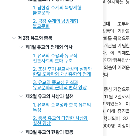
보훈회관에서 보훈 회원 대상 장수사진 촬영 봉사를 실시하는 등
1. 남한강 수계의 북방계형
지역사회 봉사활동을 병행하였다.
불교문화
2. 금강 수계의 남방계형
신천지예수교 빌립지파 충주교회는 2010년대 초부터
불교문화
남아공교회와의 교류를 본격화하여 해외 선교 활동의 기반을
제2장 유교와 충북
확장하였다. 2024년 9월에는 지역사회와의 소통 강화를 목적으로
충주시 성서동에 ‘하늘문화 홍보관’을 개관하였으며, 개관을 기념한
제1절 유교의 전래와 역사
소통 세미나에는 500여 명의 시민이 참석하였다. 이 외에도
1. 유교의 수용과 유교적
충주교회는 8년째 8월 홀몸 어르신을 위한 국악 공연과‘행복밥상
전통사회의 토대 구축
나누기’ 봉사활동을 이어오고 있다. 이 봉사는 휴가철 외출이 어려운
2. 조선 후기 유교사상의 심화와
한말 도학파와 개신유학의 전개
어르신들에게 여름철 문화 체험의 기회를 제공하고 있다.
3. 유교의 종교성 인식과
유교문화의 근대적 변화 양상
맛디아지파 청주교회에서는 충북 지역 신천지예수교 중심 거점으로
제2절 유교의 사상과 실천
활발한 포교와 홍보활동을 전개하고 있다. 2025년 11월 2일까지
청주에서는 ‘제3기 만국초청 계시록 특강’이 개최되었는데 이
1. 유교의 종교성과 충북 유교의
특성
프로그램은 성경을 매개로 한 종교 간 대화와 상호 이해 증진을
2. 충북 유교의 다양한 사상과
목표로 하였다. 기수가 거듭될수록 참여 규모가 확대되어 3기
실천 양상
특강에는 61개국 521명 종교지도자를 포함한 1,000명 이상이
제3절 유교의 현황과 활동
참석하는 등 국제적 참여가 증대되었다.