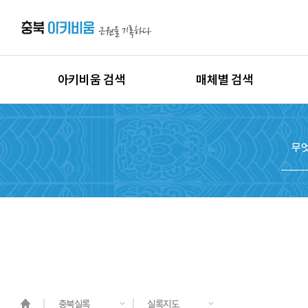
아키비움 검색
매체별 검색
상세검색
이미지
지역별 검색
동영상
시대별 검색
음원
종목별 검색
문서
도면
3D
원시자료
충북실록
실록지도