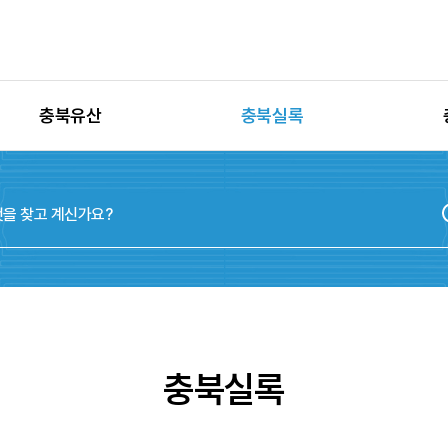
충북유산
충북실록
유산별 고시정보
충청북도지
유산별 보수정비
실록지도
유산별 현상변경
디지털연표
유산별 학술자료
위원회
충북실록