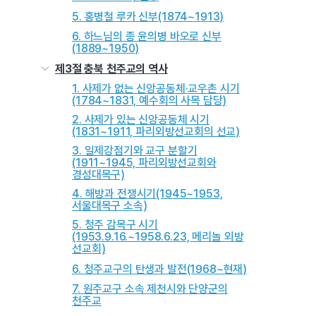
5. 홍병철 루카 신부(1874~1913)
6. 하느님의 종 윤의병 바오로 신부
(1889~1950)
제3절 충북 천주교의 역사
1. 사제가 없는 신앙공동체·교우촌 시기
(1784~1831, 예수회의 사목 담당)
2. 사제가 있는 신앙공동체 시기
(1831~1911, 파리외방선교회의 선교)
3. 일제강점기와 교구 분할기
(1911~1945, 파리외방선교회와
경성대목구)
4. 해방과 전쟁시기(1945~1953,
서울대목구 소속)
5. 청주 감목구 시기
(1953.9.16.~1958.6.23, 메리놀 외방
선교회)
6. 청주교구의 탄생과 발전(1968~현재)
7. 원주교구 소속 제천시와 단양군의
천주교