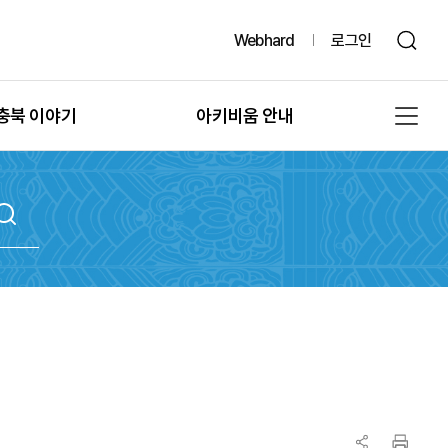
Webhard
로그인
충북 이야기
아키비움 안내
그때, 그 시절의 충북
공지사항
또 다른 기록, 발굴
아키비움 소개
문화유산의 과거여행
이용방법
문화유산의 보존
자료통계
충북 법규정보
원문자료 신청
충북 언론보도
분쟁조정 신청
충북 도서정보
기록물 수집 안내