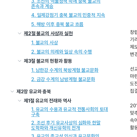
3. 조선의 억불정책 속에 충북 불교의
존속과 계승
4. 일제강점기 충북 불교의 민중적 지속
5. 해방 이후 충북 불교 흐름
창립
제2절 불교의 사상과 실천
기
1. 불교의 사상
제도
2. 불교의 의례와 일상 속의 수행
변경
제3절 불교의 현황과 활동
선교
1. 남한강 수계의 북방계형 불교문화
마련
2. 금강 수계의 남방계형 불교문화
도
집
제2장 유교와 충북
제1절 유교의 전래와 역사
20
1. 유교의 수용과 유교적 전통사회의 토대
맞추
구축
속
2. 조선 후기 유교사상의 심화와 한말
활
도학파와 개신유학의 전개
3. 유교의 종교성 인식과 유교문화의