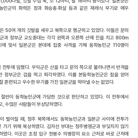
000다발, 깃발 수십 폭, 소 12마리, 말 16마리 등이었다. 일본군은
농민군의 화력은 창과 화승총·화살 등과 같은 재래식 무기로 매우
작은 50여 개의 깃발을 세우고 북쪽으로 행군하고 있었다. 이들은 문의
군과 정부군 교도중대는 각각 왼쪽과 오른쪽 산에 진을 치고 800m
이에 맞서 일본군은 본대에 집중 사격을 가해 동학농민군 110명이
 전투에 임했다. 우익군은 산을 타고 문의 쪽으로 물러나면서 반격을
란 정부군은 겁을 먹고 퇴각하였다. 이를 본동학농민군은 힘을 얻어
 잘 훈련되고 우수한 무기를 가진 일본군을 막아낼 수는 없었다.
 절반이 동학농민군에 가담한 것으로 판단하고 있었다. 이 전투에서
하고, 수많은 사람들이 부상당하였다.
전이 벌어질 때, 청주 북쪽에서도 동학농민군과 일본군 사이에 전투가
울로 가기 위해 북상하였다. 김자선 부대는 청주병영군과 부딪치지 않기
였다. 이곳은 초정 입구 한봉수 의병장의 묘소 근처로 바로 근처에