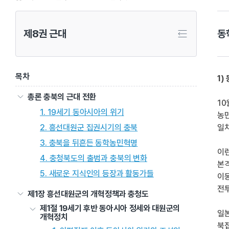
제8권 근대
동
목차
1)
총론 충북의 근대 전환
10
1. 19세기 동아시아의 위기
농
2. 흥선대원군 집권시기의 충북
일
3. 충북을 뒤흔든 동학농민혁명
이런
4. 충청북도의 출범과 충북의 변화
본
5. 새로운 지식인의 등장과 활동가들
이동
전투
제1장 흥선대원군의 개혁정책과 충청도
제1절 19세기 후반 동아시아 정세와 대원군의
일본
개혁정치
북접