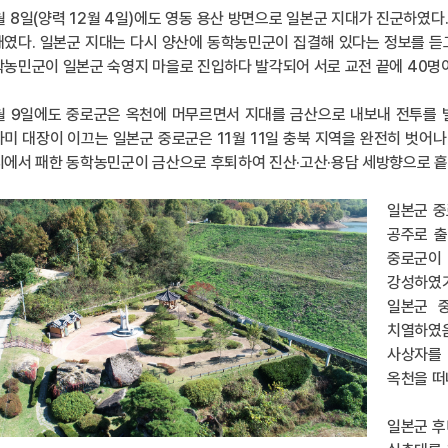
월 8일(양력 12월 4일)에도 영동 용산 방면으로 일본군 지대가 진군하였
였다. 일본군 지대는 다시 양산에 동학농민군이 집결해 있다는 정보를 듣고
농민군이 일본군 숙영지 마을로 진입하다 발각되어 서로 교전 끝에 40명이
월 9일에도 중로군은 옥천에 머무르면서 지대를 금산으로 내보내 전투를 
미 대장이 이끄는 일본군 중로군은 11월 11일 충북 지역을 완전히 벗어
에서 패한 동학농민군이 금산으로 후퇴하여 진산·고산·용담 세방향으로 흩
일본군 중
공주로 출
중로군이
강성하였기
일본군 
치열하였음
사상자를 
옥천을 떠
일본군 후