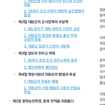
1. 아편전쟁 이후 동아시아 위기와 조선의
대응
일
2. 19세기 조선 사회의 변화와 농민항쟁의
발생
동
하였
제2절 대원군의 군사정책과 국방책
군대
1. 세도정치기 개혁 세력과 신헌의 성장
2. 대원군의 집권과 충청도 출신 무관
이와
신헌의 중용
하였
3. 대원군 집권기 신헌의 국방책
문의
제3절 양요와 천주교 박해
1. 19세기 초반 조선 천주교회와 충북
문의
있어
2. 병인박해와 병인양요
식사
제4절 화양서원과 만동묘의 훼철과 복설
접
1. 대원군의 만동묘 훼철
몰
2. 대원군의 서원 훼철과 고종의 만동묘
복설
10
있
제2장 동학농민혁명, 충북 전역을 뒤흔들다