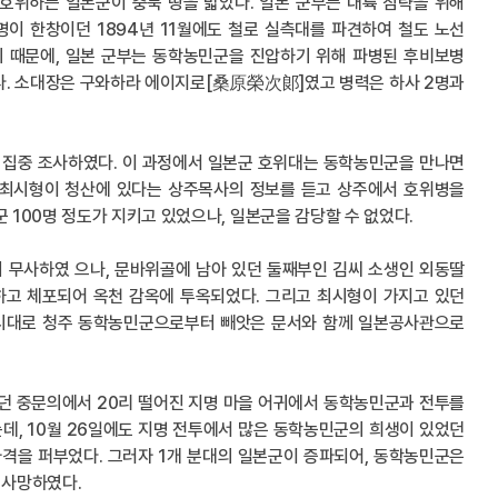
호위하는 일본군이 충북 땅을 밟았다. 일본 군부는 대륙 침략을 위해
명이 한창이던 1894년 11월에도 철로 실측대를 파견하여 철도 노선
기 때문에, 일본 군부는 동학농민군을 진압하기 위해 파병된 후비보병
였다. 소대장은 구와하라 에이지로[桑原榮次郞]였고 병력은 하사 2명과
역을 집중 조사하였다. 이 과정에서 일본군 호위대는 동학농민군을 만나면
위는 최시형이 청산에 있다는 상주목사의 정보를 듣고 상주에서 호위병을
 100명 정도가 지키고 있었으나, 일본군을 감당할 수 없었다.
해 무사하였 으나, 문바위골에 남아 있던 둘째부인 김씨 소생인 외동딸
하고 체포되어 옥천 감옥에 투옥되었다. 그리고 최시형이 가지고 있던
지시대로 청주 동학농민군으로부터 빼앗은 문서와 함께 일본공사관으로
가던 중문의에서 20리 떨어진 지명 마을 어귀에서 동학농민군과 전투를
데, 10월 26일에도 지명 전투에서 많은 동학농민군의 희생이 있었던
사격을 퍼부었다. 그러자 1개 분대의 일본군이 증파되어, 동학농민군은
 사망하였다.