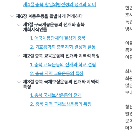
제4절 충북 항일의병전쟁의 성격과 의미
한반
조
제6장 계몽운동을 활발하게 전개하다
독립
제1절 구국계몽운동의 전개와 충북
병사
개화지식인들
1. 애국계몽단체의 결성과 충북
이들
2. 기호흥학회 충북지회 결성과 활동
동학
제2절 충북 교육운동의 전개와 지역적 특징
이끌
1. 충북 교육운동의 전개와 학교 설립
최시
2. 충북 지역 교육운동의 특징
최윤
제3절 충북 국채보상운동의 전개와 지역적
많
특징
보
1. 충북 국채보상운동의 전개
2. 충북 지역 국채보상운동의 특징
청산
벌였
곳이
더이