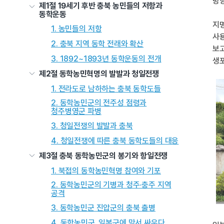
방향
제1절 19세기 후반 충북 농민들의 저항과
동학운동
지
1. 농민들의 저항
사용
2. 충북 지역 동학 전래와 확산
보고
3. 1892~1893년 동학운동의 전개
생포
제2절 동학농민혁명의 발발과 청일전쟁
1. 전라도로 남하하는 충북 동학도들
2. 동학농민군의 전주성 점령과
청주병영군 파병
3. 청일전쟁의 발발과 충북
4. 청일전쟁에 따른 충북 동학도들의 대응
제3절 충북 동학농민군의 봉기와 항일전쟁
1. 북접의 동학농민혁명 참여와 기포
2. 동학농민군의 기병과 청주‧충주 지역
공격
3. 동학농민군 진압군의 충북 출병
4. 동학농민군, 일본군에 맞서 싸우다