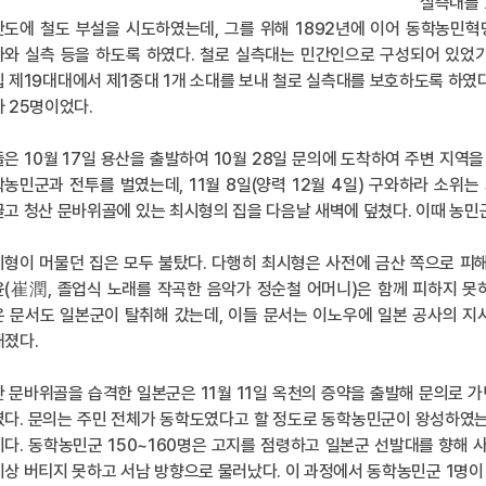
실측대를 
도에 철도 부설을 시도하였는데, 그를 위해 1892년에 이어 동학농민혁
사와 실측 등을 하도록 하였다. 철로 실측대는 민간인으로 구성되어 있었
 제19대대에서 제1중대 1개 소대를 보내 철로 실측대를 보호하도록 하
 25명이었다.
은 10월 17일 용산을 출발하여 10월 28일 문의에 도착하여 주변 지
농민군과 전투를 벌였는데, 11월 8일(양력 12월 4일) 구와하라 소
고 청산 문바위골에 있는 최시형의 집을 다음날 새벽에 덮쳤다. 이때 농민군
형이 머물던 집은 모두 불탔다. 다행히 최시형은 사전에 금산 쪽으로 피
(崔潤, 졸업식 노래를 작곡한 음악가 정순철 어머니)은 함께 피하지 못
은 문서도 일본군이 탈취해 갔는데, 이들 문서는 이노우에 일본 공사의 
내졌다.
 문바위골을 습격한 일본군은 11월 11일 옥천의 증약을 출발해 문의로 
다. 문의는 주민 전체가 동학도였다고 할 정도로 동학농민군이 왕성하였는
다. 동학농민군 150~160명은 고지를 점령하고 일본군 선발대를 향해 
상 버티지 못하고 서남 방향으로 물러났다. 이 과정에서 동학농민군 1명이