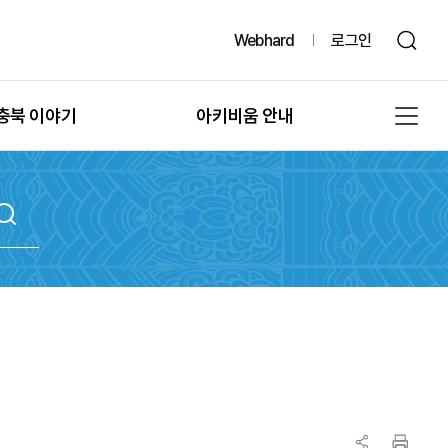
Webhard
로그인
충북 이야기
아키비움 안내
그때, 그 시절의 충북
공지사항
또 다른 기록, 발굴
아키비움 소개
문화유산의 과거여행
이용방법
문화유산의 보존
자료통계
충북 법규정보
원문자료 신청
충북 언론보도
분쟁조정 신청
충북 도서정보
기록물 수집 안내