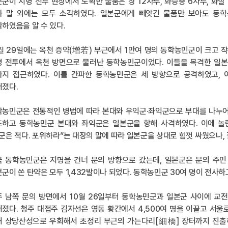
군이 지명 전투 현장에서 노획한 물품은 창 12자루, 화승총 6자루, 화살 1,
와 말 외에는 모두 소각하였다. 일본군에게 빼앗긴 물품만 보아도 동학
하였음을 알 수 있다.
월 29일에는 옥천 증약(增若) 부근에서 1만여 명의 동학농민군이 크고 
명 전투에서 옥천 방면으로 물러난 동학농민군이었다. 이들을 목격한 일본
까지 접근하였다. 이를 간파한 동학농민군은 세 방향으로 공격하였고, 
러졌다.
학농민군은 전통적인 병법에 따라 본대와 우익군·좌익군으로 부대를 나누어
도하고 동학농민군 본대와 좌익군은 일본군을 향해 사격하였다. 이에 놀
군은 적다. 포위하라”는 대장의 말에 따라 일본군을 상대로 힘껏 싸웠으나,
국 동학농민군은 지명을 건너 문의 방향으로 갔는데, 일본군은 문의 주민
군이 쏜 탄약은 모두 1,432발이나 되었다. 동학농민군 30여 명이 전사
주 남쪽 문의 방면에서 10월 26일부터 동학농민군과 일본군 사이에 교
졌다. 청주 대접주 김자선은 영동 황간에서 4,500여 명을 이끌고 서
해 상당산성으로 우회해서 초정리 부근의 가는다리[細橋] 장터까지 진출하