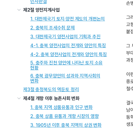
민사판결
손병
제2절 양전지계사업
그러
1. 대한제국기 토지‧양전 제도의 개편논의
고향
2. 충북의 조세수취 문제
붙
3. 대한제국기 양전사업의 기획과 추진
4-1. 충북 양전사업의 전개와 양안의 특징
그 
부
4-2. 충북 양전사업의 전개와 양안의 특징
과정
5. 충주와 진천 양안에 나타난 토지 소유
현황
이
6. 충북 광무양안의 성과와 지역사회의
변화
중
철수
제3절 충청북도의 역둔토 정리
제4절 개항 이후 농촌사회 변화
결국
1. 충북 지역 상품유통과 인구 변화
남
2. 충북 상품 유통과 개항 시장의 영향
동학
생포
3. 1905년 이후 충북 지역의 상권 변화