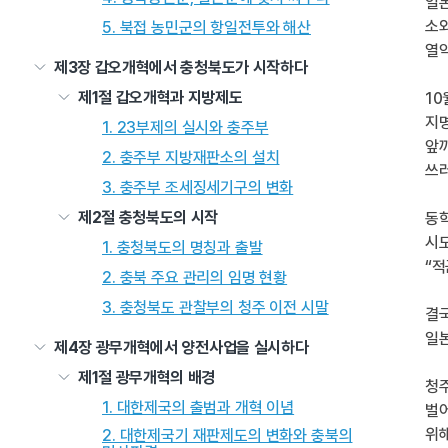
일본
소
5. 북접 농민군의 항일전투와 해산
열악
제3장 갑오개혁에서 충청북도가 시작하다
제1절 갑오개혁과 지방제도
10
지
1. 23부제의 실시와 충주부
앞
2. 충주부 지방재판소의 설치
쓰
3. 충주부 조세징세기구의 변화
제2절 충청북도의 시작
동
시
1. 충청북도의 명칭과 출발
“적
2. 충북 주요 관리의 임명 현황
3. 충청북도 관찰부의 청주 이전 시말
결
일본
제4장 광무개혁에서 양전사업을 실시하다
제1절 광무개혁의 배경
청
1. 대한제국의 출범과 개혁 이념
벌어
위
2. 대한제국기 재판제도의 변화와 충북의