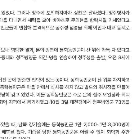
수 있었다. 그러나 청주에 도착하자마자 상황은 달라졌다. 청주병사가
 마을 다니면서 세력을 모아 바야흐로 문의현을 함락시킬 기세였다고
 농민군들이 연합해 본격적으로 공주성 점령을 위해 이인과 대교 등지로
 보내 염탐한 결과, 문의 방면에 동학농민군이 산 위에 가득 차 있다고
교도중대와 청주병영군 약간 명을 인솔하여 청주성을 출발, 오전 8시에
떨어진 곳에 험준한 언덕이 있는 곳이다. 동학농민군이 산 위를 차지하고
들 동학농민군은 마을 안에서 식사를 하지 않고 별도의 취사장을 만들어
상당히 갖고 있었다. 이들 동학농민군은 주로 문의 접주 오일상과 회덕
회덕 지역에서 봉기하였고 10월 3일 대전평에서 청주병영군 73명을
였을 때, 남쪽 강기슭에는 동학농민군 1만 2,000~1만 3,000명이
 배후를 쳤다. 기습을 당한 동학농민군은 어쩔 수 없이 회덕과 주안