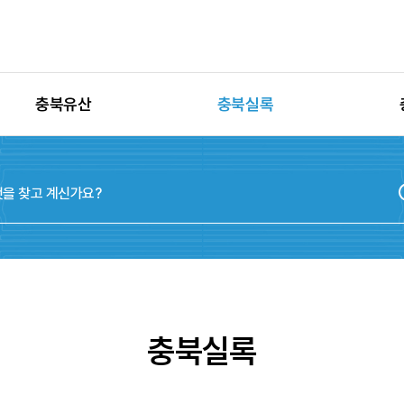
충북유산
충북실록
유산별 고시정보
충청북도지
유산별 보수정비
실록지도
유산별 현상변경
디지털연표
유산별 학술자료
위원회
충북실록