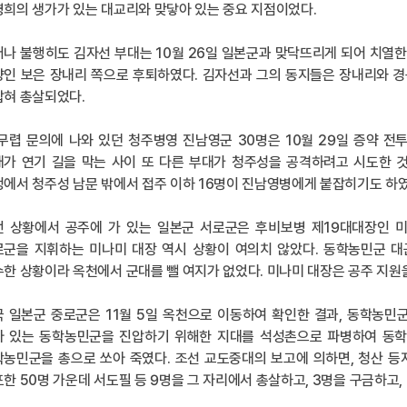
희의 생가가 있는 대교리와 맞닿아 있는 중요 지점이었다.
나 불행히도 김자선 부대는 10월 26일 일본군과 맞닥뜨리게 되어 치열한
인 보은 장내리 쪽으로 후퇴하였다. 김자선과 그의 동지들은 장내리와 경북
잡혀 총살되었다.
무렵 문의에 나와 있던 청주병영 진남영군 30명은 10월 29일 증약 
대가 연기 길을 막는 사이 또 다른 부대가 청주성을 공격하려고 시도한 
에서 청주성 남문 밖에서 접주 이하 16명이 진남영병에게 붙잡히기도 하였
런 상황에서 공주에 가 있는 일본군 서로군은 후비보병 제19대대장인 
로군을 지휘하는 미나미 대장 역시 상황이 여의치 않았다. 동학농민군 대
한 상황이라 옥천에서 군대를 뺄 여지가 없었다. 미나미 대장은 공주 지원
 일본군 중로군은 11월 5일 옥천으로 이동하여 확인한 결과, 동학농민
아 있는 동학농민군을 진압하기 위해한 지대를 석성촌으로 파병하여 동학농
농민군을 총으로 쏘아 죽였다. 조선 교도중대의 보고에 의하면, 청산 등
한 50명 가운데 서도필 등 9명을 그 자리에서 총살하고, 3명을 구금하고,