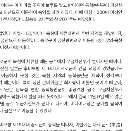
다. 이때는 이미 마을 주위에 보루를 쌓고 방어하던 동학농민군이 피신한
 양산으로 이동하여 숙영을 하려 하였다. 이때 마침 1,000명 이상인
 전사하였다. 화승총 2자루와 창 20자루도 빼앗겼다.
벌였다. 이렇게 5일씩이나 옥천에 체류하면서 주변 지역을 제압한 뒤,
나 금산으로 이동하였다. 중로군이 금산방면으로 이동한 것은 문의·옥천
어졌기 때문이다.
로군이 옥천에 체류할 때는 공주에서 우금치전투가 벌어지던 때이다.
진한 일본군 후비보병 제19대대 서로군이 긴급 요청이 있었음에도
 이동하지 못한 것은 옥천 지역의 동학농민군 세력이 생각보다
 때문이다. 특히 청산 문바위골은 최시형이 머물던 곳이기 때문에,
중로군은 남북접 연합 동학농민군이 총공격한 공주 우금치전투가
에도 옥천에서 발을 빼지 못하였다. 그래서 결국 11월 9일 매우 많은
낸 공주 우금치전투가 끝나고 나서야, 미나미대장은 군대를 움직여
나 금산으로 이동할 수 있었다.
비보병 제19대대 중로군이 충북을 떠나자, 이번에는 다시 군로(軍路)