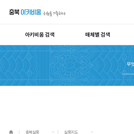
아키비움 검색
매체별 검색
상세검색
이미지
지역별 검색
동영상
시대별 검색
음원
종목별 검색
문서
도면
3D
원시자료
충북실록
실록지도