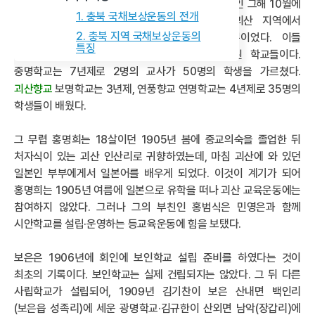
과정에서 중심 역할을 하였던 민영은이 개교한 직후인 그해 10월에
1. 충북 국채보상운동의 전개
청주군수로 부임하였기 때문이다. 1909년에 괴산 지역에서
2. 충북 지역 국채보상운동의
인가받은 학교는 중명학교·보명학교·연명학교 뿐이었다. 이들
특징
학교는 모두 각각 청안·괴산·연풍 향교에 설립된 학교들이다.
중명학교는 7년제로 2명의 교사가 50명의 학생을 가르쳤다.
괴산향교
보명학교는 3년제, 연풍향교 연명학교는 4년제로 35명의
학생들이 배웠다.
그 무렵 홍명희는 18살이던 1905년 봄에 중교의숙을 졸업한 뒤
처자식이 있는 괴산 인산리로 귀향하였는데, 마침 괴산에 와 있던
일본인 부부에게서 일본어를 배우게 되었다. 이것이 계기가 되어
홍명희는 1905년 여름에 일본으로 유학을 떠나 괴산 교육운동에는
참여하지 않았다. 그러나 그의 부친인 홍범식은 민영은과 함께
시안학교를 설립·운영하는 등교육운동에 힘을 보탰다.
보은은 1906년에 회인에 보인학교 설립 준비를 하였다는 것이
최초의 기록이다. 보인학교는 실제 건립되지는 않았다. 그 뒤 다른
사립학교가 설립되어, 1909년 김기찬이 보은 산내면 백인리
(보은읍 성족리)에 세운 광명학교·김규한이 산외면 남악(장갑리)에