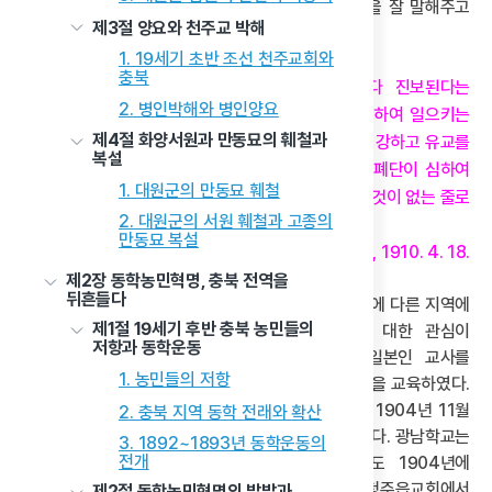
적극적이지 않았다. 당시의 신문 기사가 충북 상황을 잘 말해주고
제3절 양요와 천주교 박해
있다.
1. 19세기 초반 조선 천주교회와
충북
근래에 충청북도 각처에서 교육의 풍조가 날마다 진보된다는
2. 병인박해와 병인양요
소식이 연속하여 와서 우리는 환영하는 마음을 감동하여 일으키는
제4절 화양서원과 만동묘의 훼철과
도다. 대개 충청북도는 자래로 사환가의 세력이 심히 강하고 유교를
복설
믿는 마음이 심히 굳은 지방이라. 그런고로 수구의 폐단이 심하여
1. 대원군의 만동묘 훼철
혹시전·서전·예기·주역의 경서 외에는 가히 배울만한 것이 없는 줄로
2. 대원군의 서원 훼철과 고종의
아는 고로 새 교육의 진취됨이 심히 더디어…
만동묘 복설
《대한매일신보》, 1910. 4. 18.
제2장 동학농민혁명, 충북 전역을
뒤흔들다
위 신문 기사처럼 교육 열기가 보수적인 지역성 때문에 다른 지역에
제1절 19세기 후반 충북 농민들의
비해 낮았다. 1904년 부터 서서히 근대교육에 대한 관심이
저항과 동학운동
고조되었다. 1904년에 청주에 사는 김원배는 일본인 교사를
1. 농민들의 저항
고용하여 사립 일어학교를 설립하여 40명의 학생들을 교육하였다.
청주 지역에서 활동하던 방흥근·김태희·김원배 등은 1904년 11월
2. 충북 지역 동학 전래와 확산
1일 방흥근의 집에 광남학교(廣南學校)를 설립하였다. 광남학교는
3. 1892~1893년 동학운동의
전개
1908년에 청남학교로 교명을 변경하였고 운영도 1904년에
청주에온 밀러[F. S. Mil, 閔老雅] 선교사가 있는 청주읍교회에서
제2절 동학농민혁명의 발발과