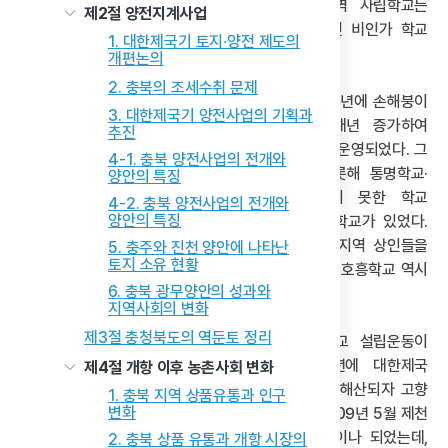
하였다. 그 결과 1909년에 인가받은 청주 지역 사립학교는
제2절 양전지계사업
보성학교·청남학교·문동학교 등 10개교와 공식적인 비인가 학교
1. 대한제국기 토지‧양전 제도의
2개교, 그리고 종교학교 5개교가 있었다.
개편논의
2. 충북의 조세수취 문제
이런 상황은 충주도 마찬가지였다. 충주 역시 1906년에 손해붕이
3. 대한제국기 양전사업의 기획과
충주 용산리에 설립한 돈명학교를 시작으로 매년 증가하여
추진
1909년까지 총 9개 교의 다양한 사립학교가 설립· 운영되었다. 그
4-1. 충북 양전사업의 전개와
가운데 1909년에 인가된 학교는 돈명학교를 비롯해 통명학교·
양안의 특징
신명학교· 소흥학교 등 4개교뿐이다. 인가받지 못한 학교
4-2. 충북 양전사업의 전개와
양안의 특징
가운데에는 1908년에 북감리회에 설립한 여자중학교가 있었다.
충주 목계에 설립된 통명학교는 1909년 12월에 지역 상인들을
5. 충주와 진천 양안에 나타난
토지 소유 현황
위해 노동야학교를 부설로 설립하였고, 가흥에 있던 호흥학교 역시
6. 충북 광무양안의 성과와
1910년 초 부설로 노동학교를 운영하였다.
지역사회의 변화
제3절 충청북도의 역둔토 정리
제천은 청주와 충주지역에 비해 다소 늦게 학교 설립운동이
전개되었다. 1879년 제천 출신으로서 1898년에 대한제국
제4절 개항 이후 농촌사회 변화
무관학교를 졸업한 황학수는 1907년 군대가 강제 해산되자 고향
1. 충북 지역 상품유통과 인구
변화
제천으로 내려와 동명학교를 설립해 운영하였다. 1909년 5월 제천
서면 원서리에 위치한 흥명학교는 학생이 140명이나 되었는데,
2. 충북 상품 유통과 개항 시장의