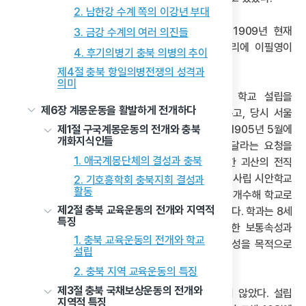
2. 남한강 수계 쪽의 이강년 부대
음성은 사립학교 설립운동이 활발하지 못하였다. 1909년 현재
3. 금강 수계의 여러 의진들
음성군은 향교에 설립된 광명학교와 감미면 공산리에 이필영이
4. 후기의병기 충북 의병의 추이
설립한 통명학교 등 2개교가 있었을 뿐이다.
제4절 충북 항일의병전쟁의 성격과
의미
괴산은 1903년에 괴산군수로 부임한 민영은이 학교 설립을
제6장 계몽운동을 활발하게 전개하다
주도하였다. 그는 괴산에 학교를 설립할 뜻을 세우고, 당시 서울
제1절 구국계몽운동의 전개와 충북
보성전문학교 학감으로 있던 그의 매형 정영택에게 1905년 5월에
개화지식인들
근대학교 설립을 위한 찬성장(贊成長)이 되어달라는 요청을
1. 애국계몽단체의 결성과 충북
하였다. 정영택은 흔쾌히 승낙하고 민영은을 비롯한 괴산의 전직
관료 출신인 홍범식·민치완·우영명·송순명 등과 함께 사립 시안학교
2. 기호흥학회 충북지회 결성과
활동
(始安學校)를 설립하였다. 시안학교는 군청 건물을 개수해 학교로
제2절 충북 교육운동의 전개와 지역적
사용했고 학생 수도 90명에 이를 정도로 반응이 좋았다. 학과는 8세
특징
이상 입학 가능한 소학과와 20세 이상 입학 가능한 보통속성과
1. 충북 교육운동의 전개와 학교
2개과였는데, 속성과가 20세 이상인 것은 교원 양성을 목적으로
설립
개설하였기 때문이다.
2. 충북 지역 교육운동의 특징
제3절 충북 국채보상운동의 전개와
괴산 최초의 사립학교인 시안학교는 오래 지속되지 않았다. 설립
지역적 특징