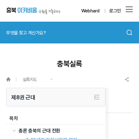
Webhard
로그인
충북실록
실록지도
제8권 근대
목차
충북 교육운동의 전개와 학교 설립
총론 충북의 근대 전환
이전 글