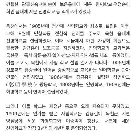
건립한 광흥신숙·서병승이 보은읍내에 세운 완명학교·우정순이
회인 읍내에 세운 진명학교 등 4개교가 있었다.
옥천에서는 1905년에 청산에 신명학교가 최초로 설립된 이후,
그해 8월에 민형식등 전현직 관리들 주도로 옥천 읍내에
진명학교를 설립하였다. 이때 서울에서 대한 자강회 회원으로
활동한 김규흥이 보조금을 지원하였다. 진명학교의 교과목은
국한문· 독서·작문·습자·일어·산술·지지·역사·법률·체조 등이었다.
이를 계기로 옥천에서 사립 학교 설립 열기가 나타나, 1905년에
정토교회 홍승필이 일어를 중점적으로 교육하는 일어학교를 관아
건물에 건립하였고, 1906년에는 김규흥이 설립한 창명학교
(彰明學校)· 광동학교, 1908년에는 인명학교, 1909년에는
화명학교 등이 연이어 설립되었다.
그러나 이들 학교는 재정난 등으로 오래 지속되지 못하였고,
1909년에는 인가를 받은 사립학교는 김용길이 옥천군 서면
양심당에 세운 화명학교와 이중익이 청산군 내면에 세운
신명학교가 각각 3년제와 4년제로 운영되었었다.