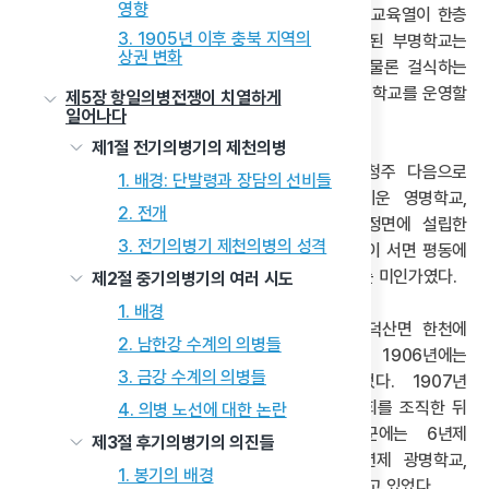
영향
1909년 6월에 기호흥학회 제천지회가 설립되면서 교육열이 한층
3. 1905년 이후 충북 지역의
고조되었다. 기호흥학회 제천지회 창립의 모태가 된 부명학교는
상권 변화
1909년에 설립되었다. 이 과정에서 백정의 처는 물론 걸식하는
장애아이도 설립 기금을 내어 총 2,400원을 모금해 학교를 운영할
제5장 항일의병전쟁이 치열하게
일어나다
수 있었다.
제1절 전기의병기의 제천의병
그 결과 제천은 1909년 현재 충북 지역에서 청주 다음으로
1. 배경: 단발령과 장담의 선비들
인가받은 학교가 많았는데, 유영기가 청풍에 세운 영명학교,
2. 전개
이제상이 원정면에 세운 정명학교, 권도상이 원정면에 설립한
3. 전기의병기 제천의병의 성격
찬명학교, 심상윤이 현우면에 세운 부명학교·민영복이 서면 평동에
설립한 흥명학교 등이 있었다. 박명학교와 흥명학교는 미인가였다.
제2절 중기의병기의 여러 시도
1. 배경
진천에서는 이주경과 박해숙이 1905년에 진천 덕산면 한천에
2. 남한강 수계의 의병들
일어학교를 설립하고 일본인 교사를 초빙하였다. 1906년에는
3. 금강 수계의 의병들
이택응 진천군수 주도로 문명학교가 설립되었다. 1907년
광혜원에서는 기생인 취란(翠蘭) 등이 여자교육회를 조직한 뒤
4. 의병 노선에 대한 논란
부설로 사립여학교를 세웠다. 1909년 진천군에는 6년제
제3절 후기의병기의 의진들
문명학교를 비롯해 정운직이 광혜원에 세운 3년제 광명학교,
1. 봉기의 배경
그리고 성공회에서 세운 신명학교가 4년제로 운영되고 있었다.