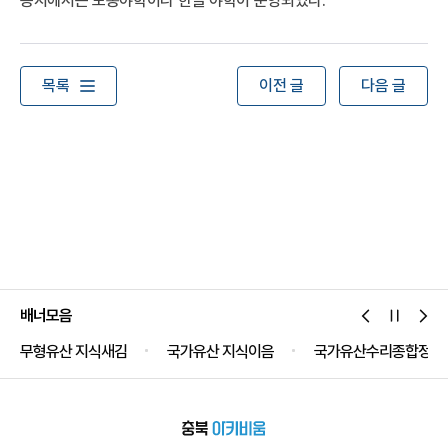
등지에서는 노동야학이나 한글 야학이 운영되었다.
목록
이전 글
다음 글
배너모음
국가유산 지식이음
국가유산수리종합정보시스템
국가유산