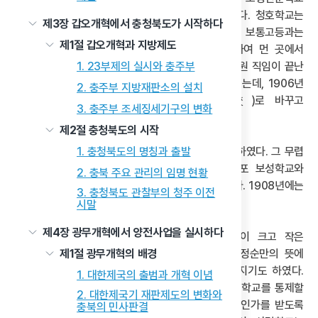
학감으로 있던 정영택이 직접 운영을 맡기도 하였다. 청호학교는
제3장 갑오개혁에서 충청북도가 시작하다
소학과와 보통고등과 2개 학과가 개설되었는데, 보통고등과는
제1절 갑오개혁과 지방제도
교원양성을 목적으로 개설되었다. 기숙사도 구비하여 먼 곳에서
1. 23부제의 실시와 충주부
입학할 수 있도록 배려하였다. 정영택은 법률기초위원 직임이 끝난
1906년 3월 이후부터는 청호학교 운영에 전념하였는데, 1906년
2. 충주부 지방재판소의 설치
9월에는 교명도 보성중학교(普成中學校)로 바꾸고
3. 충주부 조세징세기구의 변화
중등교육기관으로 확대 개편하였다.
제2절 충청북도의 시작
1. 충청북도의 명칭과 출발
이때 민영은은 무려 1,000원에 이르는 거금을 기부하였다. 그 무렵
청주 보성중학교 교장이었던 정영택은 아산의 둔포 보성학교와
2. 충북 주요 관리의 임명 현황
온양의 온양 보성학교를 설립하고 교장을 겸직하였다. 1908년에는
3. 충청북도 관찰부의 청주 이전
측량학교를 청주 보성중학교 부설로 설립하였다.
시말
제4장 광무개혁에서 양전사업을 실시하다
그밖에 청주 지역에는 1905년부터 1909년 사이 크고 작은
제1절 광무개혁의 배경
사립학교가 설립되었다. 1906년에는 독립운동가 정순만의 뜻에
따라 그의 고향인 옥산 덕촌리에 덕신학교가 세워지기도 하였다.
1. 대한제국의 출범과 개혁 이념
그러자 통감부는 전국 곳곳에서 세워지고 있는 사립학교를 통제할
2. 대한제국기 재판제도의 변화와
목적으로 1908년 8월에 ‘사립학교령’을 공표하여 인가를 받도록
충북의 민사판결