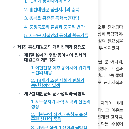
1. 19세기 동아시아의 위기
다음 글
2. 흥선대원군 집권시기의 충북
3. 충북을 뒤흔든 동학농민혁명
4. 충청북도의 출범과 충북의 변화
근대교육의 시작은 1890년대 중반에 서울을 중심으로 전개되다
점차 지방으로 확산되는 추세였다. 그 중심에는 협성회·독립협회·
5. 새로운 지식인의 등장과 활동가들
만민공동회가 있었다. 이때 근대교육을 통한 실력양성의 필요성을
제1장 흥선대원군의 개혁정책과 충청도
자극한 것은 러일전쟁의 충격과 을사늑약에 따른 통감부 설치였다.
제1절 19세기 후반 동아시아 정세와
대원군의 개혁정치
그에 따라 이곳저곳에서 자강·계몽단체가 결성되었을 뿐 아니라,
1. 아편전쟁 이후 동아시아 위기와
교육운동도 활발히 일어나 학교 설립이 활발히 이뤄졌다. 그 결과
조선의 대응
사립학교나 야학이 전국에 6,000여 개에 이를 정도였다. 그를 통해
2. 19세기 조선 사회의 변화와
근대교육이 확대 보급되고, 수학한 학생들이 새로운 근대지식과
농민항쟁의 발생
사상을 바탕으로 새로운 시대의 주역으로 부상하였다.
제2절 대원군의 군사정책과 국방책
1. 세도정치기 개혁 세력과 신헌의
충북 지역은 서울·경기도·황해도 뿐 아니라 다른 지역에 비해
성장
계몽운동은 물론 교육운동도 상대적으로 부진하였다. 그 이유는
2. 대원군의 집권과 충청도 출신
제천을 중심으로 충북 지역에서 의병운동이 활발히 전개된 것처럼,
무관 신헌의 중용
기존 체제를 유지하려는 경향이 강했기 때문에 신학문 수용에
3. 대원군 집권기 신헌의 국방책