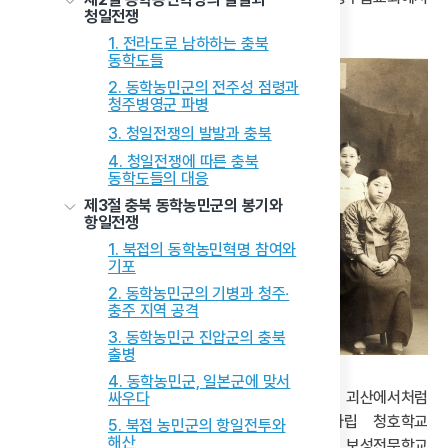
청일전쟁
맡아 안정적으로 성장할 수 있었다.
1. 전라도로 남하하는 충북
동학도들
2. 동학농민군의 전주성 점령과
청주병영군 파병
3. 청일전쟁의 발발과 충북
4. 청일전쟁에 따른 충북
동학도들의 대응
제3절 충북 동학농민군의 봉기와
항일전쟁
1. 북접의 동학농민혁명 참여와
기포
2. 동학농민군의 기병과 청주‧
충주 지역 공격
3. 동학농민군 진압군의 충북
출병
4. 동학농민군, 일본군에 맞서
1905년 10월 청주군수로 부임한 민영은은 괴산에서처럼
싸우다
정영택에게 요청하여 청주 유지들과 함께 사립 청호학교
5. 북접 농민군의 항일전투와
해산
(淸湖學校)를 설립하였다. 청호학교는 서울 보성전문학교