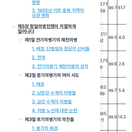
71,44
영향
3
천
긍
297
8,140
6,691
8
15,777
1
충주
9
99.7
61.7
3. 1905년 이후 충북 지역의
8
(天)
(矜)
9
.458
15,830
7,292.3
8,537.
53.
상권 변화
.284
76
908
9
제5장 항일의병전쟁이 치열하게
18,149
11,050,
7,099,
39.
일어나다
천
고
,809
565
244
1
1,021.1
2
연풍
5
199
99.5
4.0
제1절 전기의병기의 제천의병
(天)
(羔)
92
1,026.1
578.29
447.8
43.
13
0
23
6
1. 배경: 단발령과 장담의 선비들
16,961
12,674
4,286,
25.
2. 전개
천
급
,279
,371
908
3
720.75
3
영춘
6
142
99.8
2.8
3. 전기의병기 제천의병의 성격
(天)
(及)
9
722.46
495.9
226.4
31.
4
72
92
3
제2절 중기의병기의 여러 시도
26,103
14,302
11,800
45.
1. 배경
천
사
,013
,076
,937
2
1,383.
4
음성
4
267
99.7
5.4
2. 남한강 수계의 의병들
(天)
(斯)
769
1,387.7
664.17
723.12
52.
30
8
2
1
3. 금강 수계의 의병들
69,70
27,867,
41,83
60.
4. 의병 노선에 대한 논란
1
천
저
6,197
755
8,442
0
3,665.
5
진천
703
99.6
14.3
제3절 후기의병기의 의진들
5
(天)
(袛)
811
3,682.
1,253.9
2,428.
65.
164
10
254
9
1. 봉기의 배경