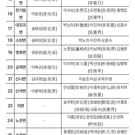
면
(李羲日)
천기음
이수오(李秀五)·오연필(吳淵弼)·홍병갑
16
이광호(李光浩)
면
(洪秉甲)
대조곡
박노의(朴魯儀)·이진하(李晉夏)·오훈수
17
송재성(宋在星)
면
(吳薰秀)
18
소탄면
송재성(宋在星)
박노의·이진하·오훈수
노병설(盧柄卨)·이남제(李南濟)·김용준
19
맹동면
유광준(兪光濬)
(金容駿)
이두하(李斗夏)·박선보(朴善輔)·임형재
20
금목면
이복규(李復珪)
(任衡宰)
21
신니면
김규영(金奎英)
이승조·이삼규·최두영
안상열(安相烈)·이홍위(李弘緯)·유치하
22
신석면
이용제(李龍濟)
(兪致夏)
송우헌(宋右憲)·정용원(鄭龍源)·이종호
23
덕면
-
(李鍾湖)·오동수(吳董秀)
이흠(李欽)·권성집(權成集)·신성희
24
노은면
-
(申性熙)
홍종원(洪鍾遠)·박대순(朴大淳)·유봉진