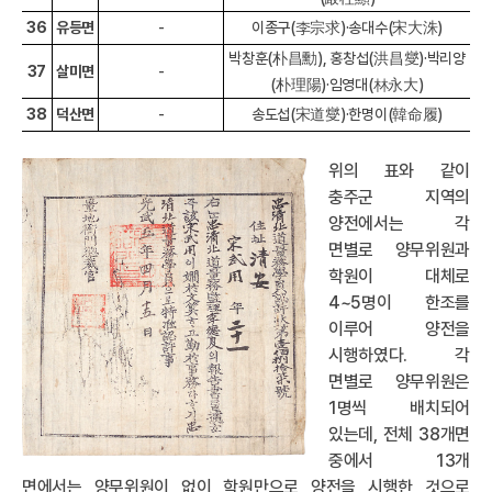
36
유등면
-
이종구(李宗求)·송대수(宋大洙)
박창훈(朴昌勳), 홍창섭(洪昌燮)·박리양
37
살미면
-
(朴理陽)·임영대(林永大)
38
덕산면
-
송도섭(宋道燮)·한명이(韓命履)
위의 표와 같이
충주군 지역의
양전에서는 각
면별로 양무위원과
학원이 대체로
4~5명이 한조를
이루어 양전을
시행하였다. 각
면별로 양무위원은
1명씩 배치되어
있는데, 전체 38개면
중에서 13개
면에서는 양무위원이 없이 학원만으로 양전을 시행한 것으로