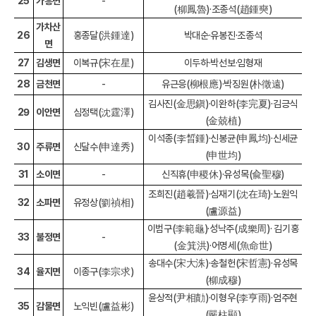
25
가흥면
-
(柳鳳魯)·조종석(趙鍾奭)
가차산
26
홍종달(洪鍾達)
박대순·유봉진·조종석
면
27
김생면
이복규(宋在星)
이두하·박선보·임형재
28
금천면
-
유근응(柳根應)·박징원(朴徵遠)
김사진(金思鎭)·이완하(李完夏)·김긍식
29
이안면
심정택(沈霆澤)
(金兢植)
이석종(李晳鍾)·신봉균(申鳳均)·신세균
30
주류면
신달수(申達秀)
(申世均)
31
소이면
-
신직휴(申稷休)·유성목(兪聖穆)
조희진(趙羲晉)·심재기(沈在琦)·노원익
32
소파면
유정상(劉禎相)
(盧源益)
이범구(李範龜)·성낙주(成樂周)· 김기홍
33
불정면
-
(金箕洪)·어명세(魚命世)
송대수(宋大洙)·송철헌(宋哲憲)·유성목
34
율지면
이종구(李宗求)
(柳成穆)
윤상적(尹相勣)·이형우(李亨雨)·엄주현
35
감물면
노익빈(盧益彬)
(嚴柱顯)