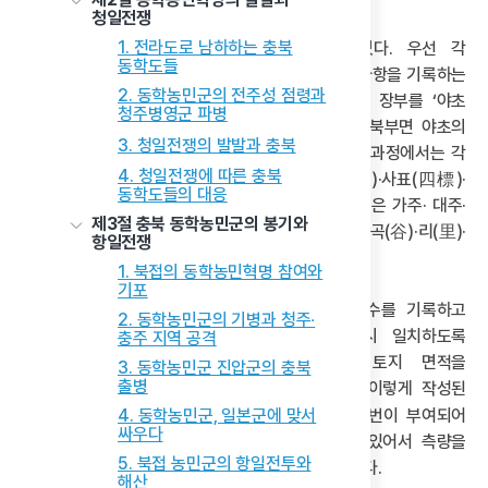
청일전쟁
1. 전라도로 남하하는 충북
대한제국기 광무양전은 크게 3단계로 추진되었다. 우선 각
동학도들
지방에서 면 단위로 실제 들에 나가 측량하고 관련 사항을 기록하는
2. 동학농민군의 전주성 점령과
단계이다. 이때 초기에 토지를 측량하며 작성하는 장부를 ‘야초
청주병영군 파병
(野草)’라 하였다. 충북 양전에서도 경북 의성군 북부면 야초의
3. 청일전쟁의 발발과 충북
작성과 같이 진행되었을 것으로 보인다. 초기 양전 과정에서는 각
4. 청일전쟁에 따른 충북
필지별로 지번·양전 방향·지형·지목· 열좌수(㽝座數)·사표(四標)·
동학도들의 대응
전답도형·전답실적수·토지 등급·결부수·시주·시작, 혹은 가주· 대주·
제3절 충북 동학농민군의 봉기와
초와 칸수 등을 차례로 기재하였다. 양안의 상단에는 곡(谷)·리(里)·
항일전쟁
대동(垈洞)·평명(坪名) 등이 기록되어 있다.
1. 북접의 동학농민혁명 참여와
기포
이렇게 실지조사를 통해 실적수와 등급 및 결부수를 기록하고
2. 동학농민군의 기병과 청주‧
사표명과 전답 주인 이름이 양전방향과 반드시 일치하도록
충주 지역 공격
표기하였다. 야초의 말미에는 하루 측량한 토지 면적을
3. 동학농민군 진압군의 충북
출병
마무리하면서 총 실적수와 결부수가 표기되었다. 이렇게 작성된
야초 장부에는 아직
4. 동학농민군, 일본군에 맞서
천자문
을 비롯하여 자호와 지번이 부여되어
싸우다
있지 않으나 각 필지의 사표가 나란히 연속되어 있어서 측량을
5. 북접 농민군의 항일전투와
하면서 거쳐 간 동리나 평의 순서가 그대로 표기되었다.
해산