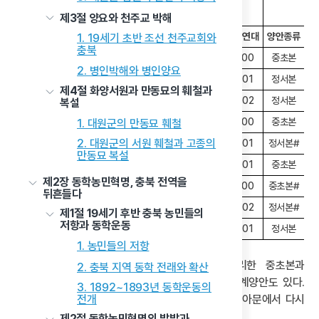
충주(
1900), 청주, 옥천, 청풍, 보은,
회인
제3절 양요와 천주교 박해
단양, 제천, 영동, 황간, 청산
(1901)*
군명
면수
책 수
작성기관
작성연대
양안종류
1. 19세기 초반 조선 천주교회와
충북
1
괴산
8
9
양지아문
1900
중초본
2. 병인박해와 병인양요
2
연풍
5
5
양지아문
1901
정서본
제4절 화양서원과 만동묘의 훼철과
3
영춘
6
12
지계아문
1902
정서본
복설
4
음성
4
12
양지아문
1900
중초본
1. 대원군의 만동묘 훼철
2. 대원군의 서원 훼철과 고종의
5
진천
15
15
양지아문
1901
정서본#
만동묘 복설
6
청안
6
12
양지아문
1901
중초본
제2장 동학농민혁명, 충북 전역을
7
충주
38
98
양지아문
1900
중초본#
뒤흔들다
8
충주
38
38
지계아문
1902
정서본#
제1절 19세기 후반 충북 농민들의
저항과 동학운동
9
회인
6
6
지계아문
1901
정서본
1. 농민들의 저항
양지아문의 중초본 이외에도 지계아문에서 정리한 중초본과
2. 충북 지역 동학 전래와 확산
정서본이 있으며, 또한 지계아문이 시행한 결과 지계양안도 있다.
3. 1892~1893년 동학운동의
충주의 경우 양지아문에서 작성한 양안에 이어 지계아문에서 다시
전개
수정한 정서본 양안 등 2벌이 존재한다.
제2절 동학농민혁명의 발발과