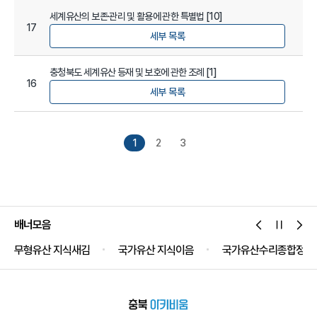
세계유산의 보존·관리 및 활용에 관한 특별법 [10]
17
세부 목록
충청북도 세계유산 등재 및 보호에 관한 조례 [1]
16
세부 목록
1
2
3
배너모음
무형유산 지식새김
국가유산 지식이음
국가유산수리종합정보