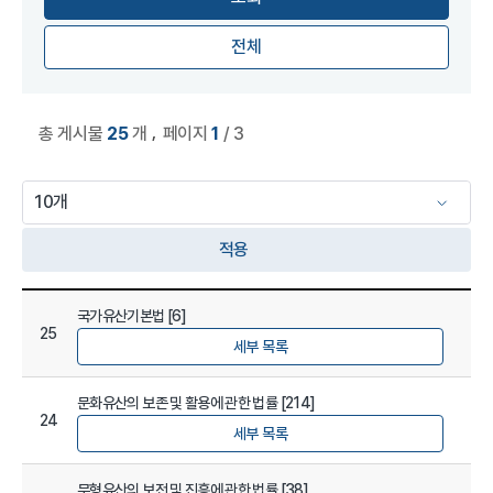
전체
,
총 게시물
25
개
페이지
1
/ 3
적용
법규정보 관리 목록
국가유산기본법 [6]
25
세부 목록
문화유산의 보존 및 활용에 관한 법률 [214]
24
세부 목록
무형유산의 보전 및 진흥에 관한 법률 [38]