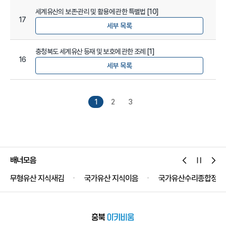
세계유산의 보존·관리 및 활용에 관한 특별법 [10]
17
세부 목록
충청북도 세계유산 등재 및 보호에 관한 조례 [1]
16
세부 목록
1
2
3
배너모음
무형유산 지식새김
국가유산 지식이음
국가유산수리종합정보