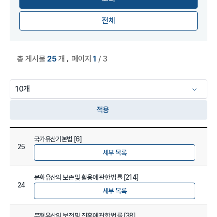
전체
,
총 게시물
25
개
페이지
1
/ 3
적용
법규정보 관리 목록
국가유산기본법 [6]
25
세부 목록
문화유산의 보존 및 활용에 관한 법률 [214]
24
세부 목록
무형유산의 보전 및 진흥에 관한 법률 [38]