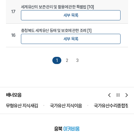
세계유산의 보존·관리 및 활용에 관한 특별법 [10]
17
세부 목록
충청북도 세계유산 등재 및 보호에 관한 조례 [1]
16
세부 목록
1
2
3
배너모음
무형유산 지식새김
국가유산 지식이음
국가유산수리종합정보