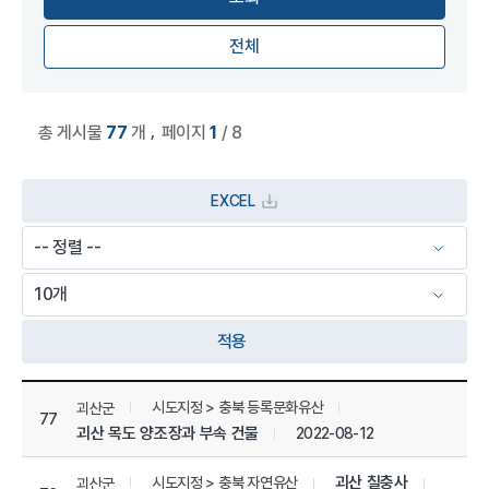
전체
,
총 게시물
77
개
페이지
1
/ 8
EXCEL
적용
상세정보 관리 목록
시도지정 > 충북 등록문화유산
괴산군
77
괴산 목도 양조장과 부속 건물
2022-08-12
괴산 칠충사
시도지정 > 충북 자연유산
괴산군