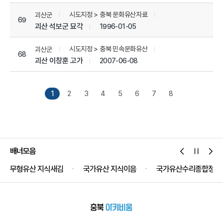
시도지정 > 충북 문화유산자료
괴산군
69
괴산 석보군 묘각
1996-01-05
시도지정 > 충북 민속문화유산
괴산군
68
괴산 이창훈 고가
2007-06-08
1
2
3
4
5
6
7
8
배너모음
무형유산 지식새김
국가유산 지식이음
국가유산수리종합정보